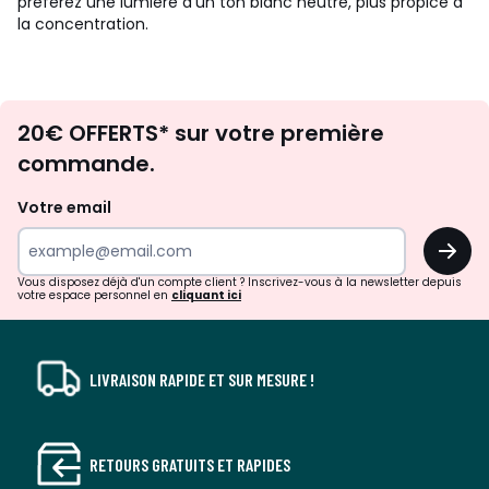
préférez une lumière d'un ton blanc neutre, plus propice à
la concentration.
Envie
20€ OFFERTS* sur votre première
d'inspirations
commande.
et
de
Votre email
surprises?
OK
!
Vous disposez déjà d'un compte client ? Inscrivez-vous à la newsletter depuis
votre espace personnel en
cliquant ici
LIVRAISON RAPIDE ET SUR MESURE !
RETOURS GRATUITS ET RAPIDES