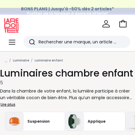
BONS PLANS | Jusqu'à -50% dès 2 articles*
Profitez de la livraison à domicile offerte*
sur tous vos achats Mode & Maison
Aller
au
La
panie
Redoute
Menu
Rechercher
Les
...
derniers
Luminaire
Luminaire enfant
Luminaires chambre enfant
articles
consultés
5
Dans la chambre de votre enfant, la lumière participe à créer
un véritable cocon de bien‑être. Plus qu’un simple accessoire
décoratif, le luminaire devient un allié du quotidien, capable
Lire plus
d’accompagner chaque moment de la journée : lecture, jeux
ou repos. Chez La Redoute, nous vous aidons à trouver le
Suspension
Applique
plafonnier ou la suspension qui s’adapte parfaitement à vos
envies et à l’âge de votre enfant. Parce que chaque espace a