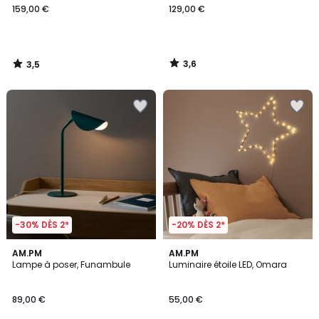
159,00 €
129,00 €
€.
3,6
3,5
/
/
5
5
-30% DÈS 2*
-20% DÈS 2*
3,5
4,3
AM.PM
AM.PM
/ 5
/ 5
Lampe à poser, Funambule
Luminaire étoile LED, Omara
89,00 €
55,00 €