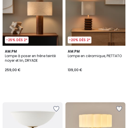
-25% DÈS 2*
-20% DÈS 2*
AM.PM
AM.PM
Lampe à poser en frêne teinté
Lampe en céramique, PIETTATO
noyer et lin, DRYADE
259,00 €
139,00 €