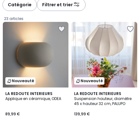
à
à
Catégorie
Filtrer et trier
gauche
droite
23 articles
Nouveauté
Nouveauté
LA REDOUTE INTERIEURS
LA REDOUTE INTERIEURS
Applique en céramique, ODEA
Suspension hauteur, diamètre
45 x hauteur 32 cm, PALUPO
89,99
89,99 €
139,99 €
€.