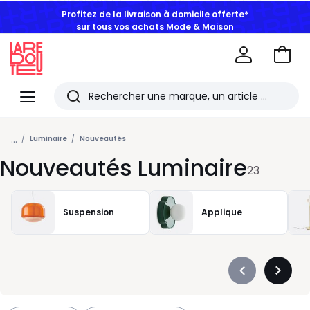
Profitez de la livraison à domicile offerte*
sur tous vos achats Mode & Maison
Aller
au
La
panie
Redoute
Menu
Rechercher
Les
...
derniers
Luminaire
Nouveautés
Nouveautés Luminaire
articles
23
consultés
Suspension
Applique
Précédent
Suivan
-
-
défiler
défiler