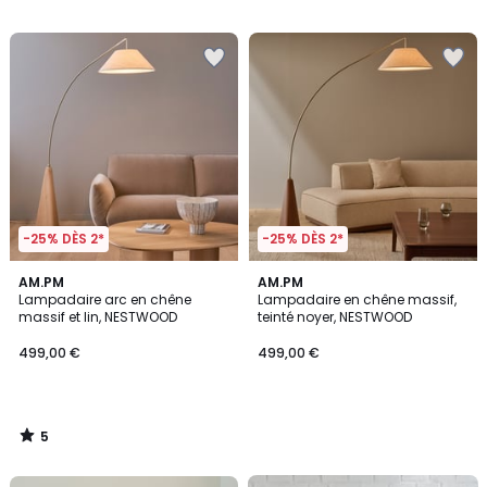
-25% DÈS 2*
-25% DÈS 2*
5
AM.PM
AM.PM
/
Lampadaire arc en chêne
Lampadaire en chêne massif,
5
massif et lin, NESTWOOD
teinté noyer, NESTWOOD
499,00 €
499,00 €
5
/
5
FINAL