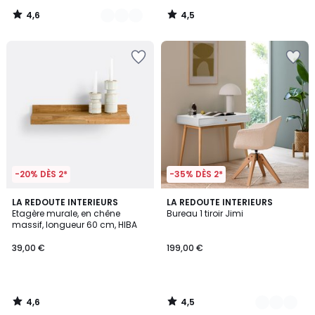
4,6
4,5
/
/
5
5
-20% DÈS 2*
-35% DÈS 2*
4,6
4,5
LA REDOUTE INTERIEURS
2
LA REDOUTE INTERIEURS
/ 5
/ 5
Etagère murale, en chêne
Bureau 1 tiroir Jimi
Couleurs
massif, longueur 60 cm, HIBA
39,00 €
199,00 €
4,6
4,5
/
/