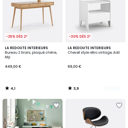
-25% DÈS 2*
-30% DÈS 2*
4,1
3,9
LA REDOUTE INTERIEURS
4
LA REDOUTE INTERIEURS
/ 5
/ 5
Bureau 2 tiroirs, plaqué chêne,
Chevet style rétro vintage, Adil
Couleurs
Miji
449,00 €
69,00 €
4,1
3,9
/
/
5
5