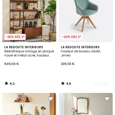
-25% DÈS 2*
-20% DÈS 2*
4,2
4,6
LA REDOUTE INTERIEURS
3
LA REDOUTE INTERIEURS
/ 5
/ 5
Bibliothèque vintage, en plaqué
Fauteuil de bureau rotatif,
Couleurs
noyer et métal acier, hauteur
Jimeo
190 cm, WATFORD
649,00 €
239,00 €
4,2
4,6
/
/
5
5