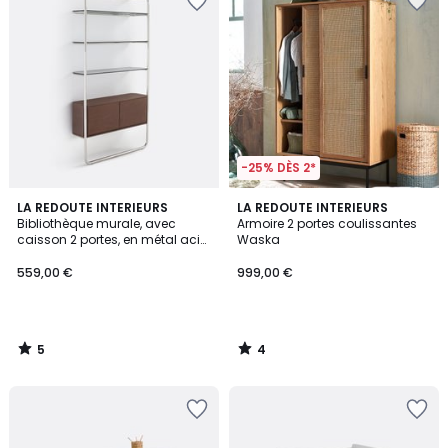
-25% DÈS 2*
5
4
LA REDOUTE INTERIEURS
LA REDOUTE INTERIEURS
/
/
Bibliothèque murale, avec
Armoire 2 portes coulissantes
5
5
caisson 2 portes, en métal acier
Waska
chromé, GIORGIO
559,00 €
999,00 €
5
4
/
/
5
5