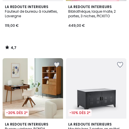
4,7
LA REDOUTE INTERIEURS
LA REDOUTE INTERIEURS
/ 5
Fauteuil de bureau à roulettes,
Bibliothèque, laque mate, 2
Lavergne
portes, 3 niches, PICKITO
119,00 €
449,00 €
4,7
/
5
-20% DÈS 2*
-10% DÈS 2*
3,8
3,3
LA REDOUTE INTERIEURS
4
LA REDOUTE INTERIEURS
/ 5
/ 5
Bureau vintage, RONDA
Meuble bas 2 portes en métal