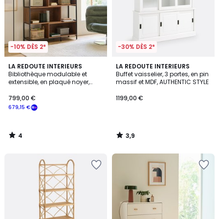
-10% DÈS 2*
-30% DÈS 2*
4
3,9
LA REDOUTE INTERIEURS
LA REDOUTE INTERIEURS
/
/ 5
Bibliothèque modulable et
Buffet vaisselier, 3 portes, en pin
5
extensible, en plaqué noyer,
massif et MDF, AUTHENTIC STYLE
VOLGA
799,00 €
1199,00 €
679,15 €
4
3,9
/
/
5
5