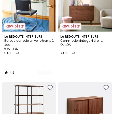
-25% DÈS 2*
-25% DÈS 2*
4,9
2
LA REDOUTE INTERIEURS
LA REDOUTE INTERIEURS
/ 5
Bureau console en verre trempé,
Commode vintage 4 tiroirs,
Couleurs
Joan
QUILDA
à partir de
549,00 €
749,00 €
4,9
/
5