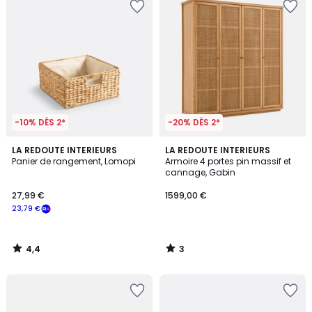
-10% DÈS 2*
-20% DÈS 2*
4,4
3
LA REDOUTE INTERIEURS
LA REDOUTE INTERIEURS
/ 5
/
Panier de rangement, Lomopi
Armoire 4 portes pin massif et
5
cannage, Gabin
27,99 €
1599,00 €
23,79 €
4,4
3
/
/
5
5