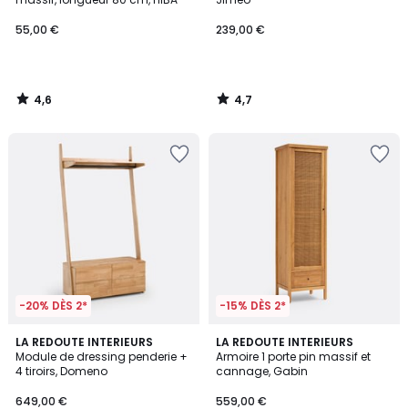
55,00 €
239,00 €
4,6
4,7
/
/
5
5
-20% DÈS 2*
-15% DÈS 2*
4,8
4
LA REDOUTE INTERIEURS
LA REDOUTE INTERIEURS
/ 5
/
Module de dressing penderie +
Armoire 1 porte pin massif et
5
4 tiroirs, Domeno
cannage, Gabin
649,00 €
559,00 €