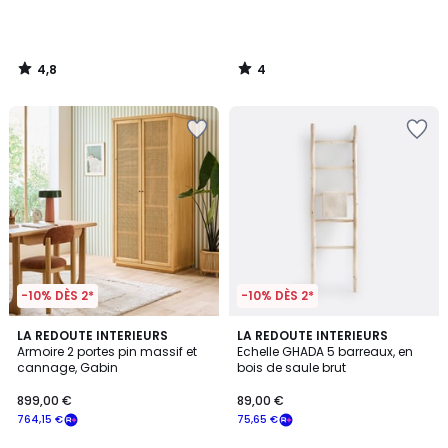
4,8
4
/
/
5
5
-10% DÈS 2*
-10% DÈS 2*
4,6
3,1
LA REDOUTE INTERIEURS
LA REDOUTE INTERIEURS
/ 5
/
Armoire 2 portes pin massif et
Echelle GHADA 5 barreaux, en
5
cannage, Gabin
bois de saule brut
899,00 €
89,00 €
764,15 €
75,65 €