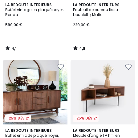
4,1
4,8
LA REDOUTE INTERIEURS
LA REDOUTE INTERIEURS
/ 5
/ 5
Buffet vintage en plaqué noyer,
Fauteuil de bureau tissu
Ronda
bouclette, Matie
599,00 €
229,00 €
4,1
4,8
/
/
5
5
-25% DÈS 2*
-25% DÈS 2*
4
4,8
LA REDOUTE INTERIEURS
LA REDOUTE INTERIEURS
/
/ 5
Buffet enfilade plaqué noyer,
Meuble d'angle TV hifi, en