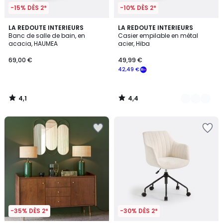
-15% DÈS 2*
-10% DÈS 2*
4,1
4,4
LA REDOUTE INTERIEURS
5
LA REDOUTE INTERIEURS
/ 5
/ 5
Banc de salle de bain, en
Casier empilable en métal
Couleurs
acacia, HAUMEA
acier, Hiba
69,00 €
49,99 €
42,49 €
4,1
4,4
/
/
5
5
-35% DÈS 2*
-30% DÈS 2*