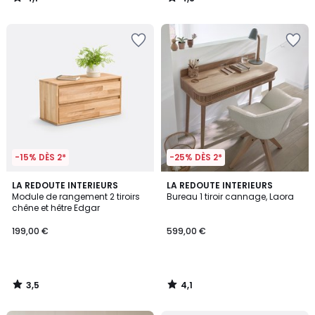
/
/
5
5
-15% DÈS 2*
-25% DÈS 2*
3,5
4,1
LA REDOUTE INTERIEURS
LA REDOUTE INTERIEURS
/ 5
/ 5
Module de rangement 2 tiroirs
Bureau 1 tiroir cannage, Laora
chêne et hêtre Edgar
199,00 €
599,00 €
3,5
4,1
/
/
5
5