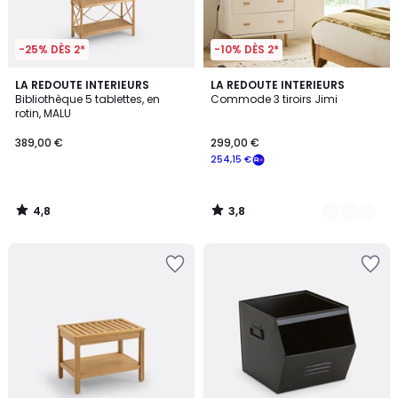
-25% DÈS 2*
-10% DÈS 2*
4,8
3,8
LA REDOUTE INTERIEURS
2
LA REDOUTE INTERIEURS
/ 5
/ 5
Bibliothèque 5 tablettes, en
Commode 3 tiroirs Jimi
Couleurs
rotin, MALU
389,00 €
299,00 €
254,15 €
4,8
3,8
/
/
5
5