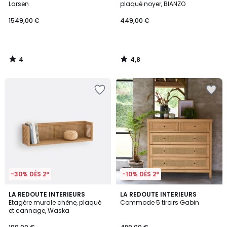
5
Larsen
plaqué noyer, BIANZO
1549,00 €
449,00 €
4
4,8
/
/
5
5
-30% DÈS 2*
-10% DÈS 2*
4,2
4,2
LA REDOUTE INTERIEURS
LA REDOUTE INTERIEURS
/ 5
/ 5
Etagère murale chêne, plaqué
Commode 5 tiroirs Gabin
et cannage, Waska