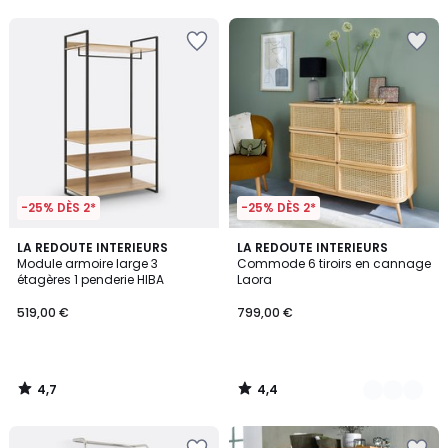
5
5
-25% DÈS 2*
-25% DÈS 2*
4,7
4,4
LA REDOUTE INTERIEURS
2
LA REDOUTE INTERIEURS
/ 5
/ 5
Module armoire large 3
Commode 6 tiroirs en cannage
Couleurs
étagères 1 penderie HIBA
Laora
519,00 €
799,00 €
4,7
4,4
/
/
5
5