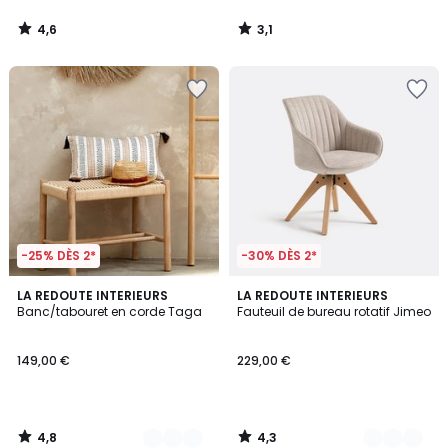
4,6
3,1
/
/
5
5
-25% DÈS 2*
-30% DÈS 2*
4,8
4,3
2
LA REDOUTE INTERIEURS
2
LA REDOUTE INTERIEURS
/ 5
/ 5
Banc/tabouret en corde Taga
Fauteuil de bureau rotatif Jimeo
Couleurs
Couleurs
149,00 €
229,00 €
4,8
4,3
/
/