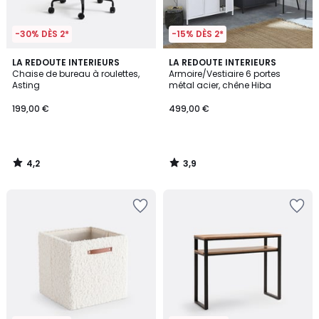
-30% DÈS 2*
-15% DÈS 2*
4,2
3,9
LA REDOUTE INTERIEURS
LA REDOUTE INTERIEURS
/ 5
/ 5
Chaise de bureau à roulettes,
Armoire/Vestiaire 6 portes
Asting
métal acier, chêne Hiba
199,00 €
499,00 €
4,2
3,9
/
/
5
5