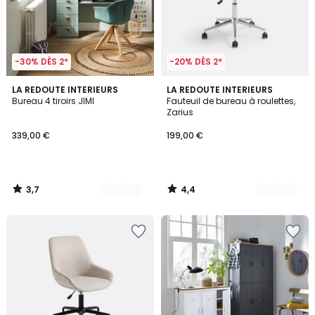
-30% DÈS 2*
-20% DÈS 2*
3,7
4,4
3
LA REDOUTE INTERIEURS
2
LA REDOUTE INTERIEURS
/ 5
/ 5
Bureau 4 tiroirs JIMI
Fauteuil de bureau à roulettes,
Couleurs
Couleurs
Zarius
339,00 €
199,00 €
3,7
4,4
/
/
5
5