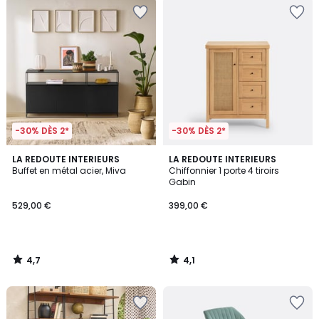
-30% DÈS 2*
-30% DÈS 2*
4,7
4,1
LA REDOUTE INTERIEURS
LA REDOUTE INTERIEURS
/ 5
/ 5
Buffet en métal acier, Miva
Chiffonnier 1 porte 4 tiroirs
Gabin
529,00 €
399,00 €
4,7
4,1
/
/
5
5