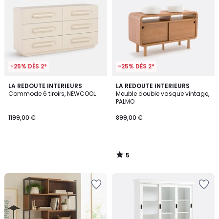
-25% DÈS 2*
-25% DÈS 2*
5
LA REDOUTE INTERIEURS
LA REDOUTE INTERIEURS
/
Commode 6 tiroirs, NEWCOOL
Meuble double vasque vintage,
5
PALMO
1199,00 €
899,00 €
5
/
5