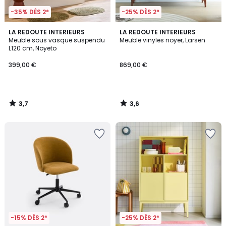
-35% DÈS 2*
-25% DÈS 2*
3,7
3,6
LA REDOUTE INTERIEURS
LA REDOUTE INTERIEURS
/ 5
/ 5
Meuble sous vasque suspendu
Meuble vinyles noyer, Larsen
L120 cm, Noyeto
399,00 €
869,00 €
3,7
3,6
/
/
5
5
-15% DÈS 2*
-25% DÈS 2*