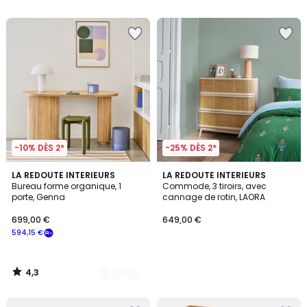
5
5
-10% DÈS 2*
-25% DÈS 2*
4,3
2
LA REDOUTE INTERIEURS
LA REDOUTE INTERIEURS
/ 5
Bureau forme organique, 1
Commode, 3 tiroirs, avec
Couleurs
porte, Genna
cannage de rotin, LAORA
699,00 €
649,00 €
594,15 €
4,3
/
5