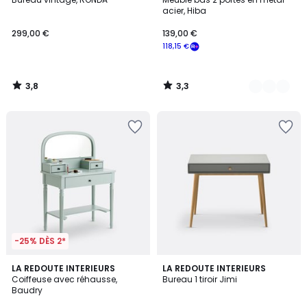
Couleurs
acier, Hiba
299,00 €
139,00 €
118,15 €
3,8
3,3
/
/
5
5
-25% DÈS 2*
4,6
4,5
LA REDOUTE INTERIEURS
LA REDOUTE INTERIEURS
/ 5
/ 5
Coiffeuse avec réhausse,
Bureau 1 tiroir Jimi
Baudry