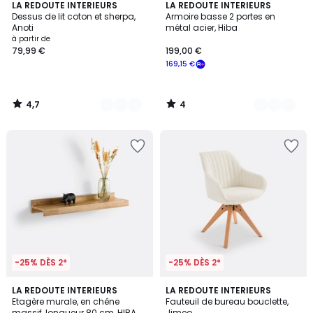
4,7
4
2
LA REDOUTE INTERIEURS
6
LA REDOUTE INTERIEURS
/ 5
/
Dessus de lit coton et sherpa,
Armoire basse 2 portes en
Couleurs
Couleurs
5
Anoti
métal acier, Hiba
à partir de
79,99 €
199,00 €
169,15 €
4,7
4
/
/
5
5
-25% DÈS 2*
-25% DÈS 2*
4,6
4,7
LA REDOUTE INTERIEURS
LA REDOUTE INTERIEURS
/ 5
/ 5
Etagère murale, en chêne
Fauteuil de bureau bouclette,
massif, longueur 80 cm, HIBA
Jimeo