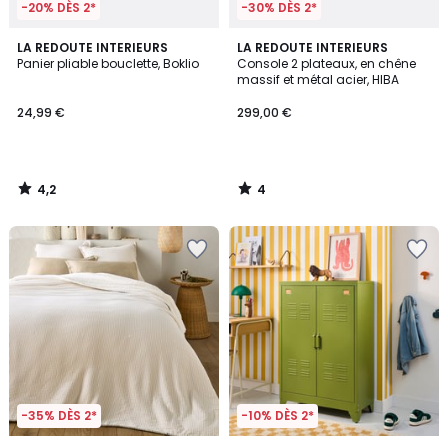
-20% DÈS 2*
-30% DÈS 2*
4,2
4
LA REDOUTE INTERIEURS
LA REDOUTE INTERIEURS
/ 5
/
Panier pliable bouclette, Boklio
Console 2 plateaux, en chêne
5
massif et métal acier, HIBA
24,99 €
299,00 €
4,2
4
/
/
5
5
-35% DÈS 2*
-10% DÈS 2*