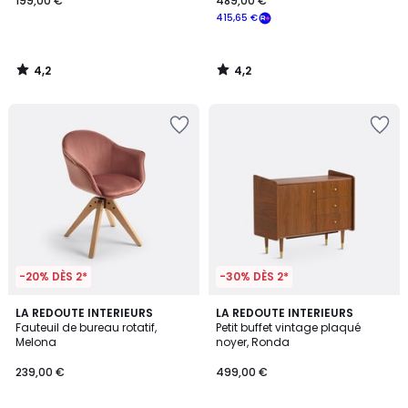
199,00 €
489,00 €
415,65 €
4,2
4,2
/
/
5
5
-20% DÈS 2*
-30% DÈS 2*
4,4
4,4
4
LA REDOUTE INTERIEURS
LA REDOUTE INTERIEURS
/ 5
/ 5
Fauteuil de bureau rotatif,
Petit buffet vintage plaqué
Couleurs
Melona
noyer, Ronda
239,00 €
499,00 €