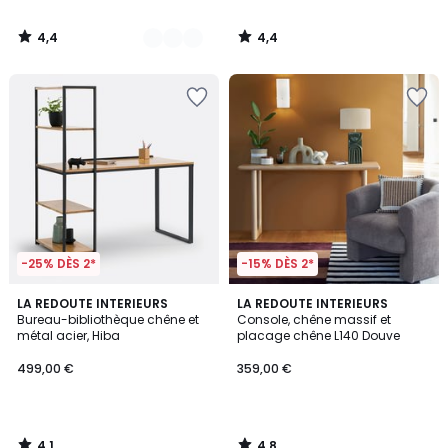
4,4
4,4
/
/
5
5
-25% DÈS 2*
-15% DÈS 2*
4,1
4,8
LA REDOUTE INTERIEURS
LA REDOUTE INTERIEURS
/ 5
/ 5
Bureau-bibliothèque chêne et
Console, chêne massif et
métal acier, Hiba
placage chêne L140 Douve
499,00 €
359,00 €
4,1
4,8