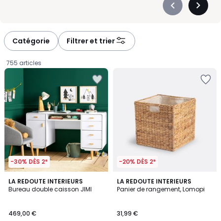
Précédent
Suivan
-
-
défiler
défiler
à
à
Catégorie
Filtrer et trier
gauche
droite
755 articles
-30% DÈS 2*
-20% DÈS 2*
4,1
4,4
LA REDOUTE INTERIEURS
LA REDOUTE INTERIEURS
/ 5
/ 5
Bureau double caisson JIMI
Panier de rangement, Lomopi
469,00
469,00 €
31,99 €
€.