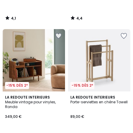
4,1
4,4
/
/
5
5
-15% DÈS 2*
-15% DÈS 2*
4,6
4,5
2
LA REDOUTE INTERIEURS
LA REDOUTE INTERIEURS
/ 5
/ 5
Meuble vintage pour vinyles,
Porte-serviettes en chêne Towell
Couleurs
Ronda
349,00 €
89,00 €