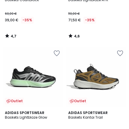
60,00 €
110,00 €
39,00 €
-35%
71,50 €
-35%
4,7
4,6
/
/
5
5
Outlet
Outlet
4,7
ADIDAS SPORTSWEAR
2
ADIDAS SPORTSWEAR
/ 5
Baskets Lightblaze Glow
Baskets Kantai Trail
Couleurs