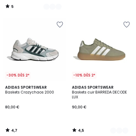
5
/
5
-30% DÈS 2*
-10% DÈS 2*
4,7
4,5
ADIDAS SPORTSWEAR
2
ADIDAS SPORTSWEAR
/ 5
/ 5
Baskets Crazychaos 2000
Baskets cuir BARREDA DECODE
Couleurs
LUX
80,00 €
90,00 €
4,7
4,5
/
/