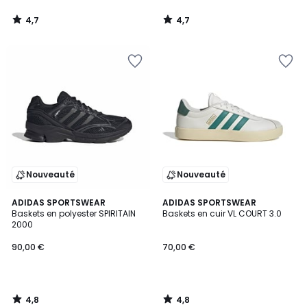
4,7
4,7
/
/
5
5
Nouveauté
Nouveauté
4,8
4,8
ADIDAS SPORTSWEAR
ADIDAS SPORTSWEAR
/ 5
/ 5
Baskets en polyester SPIRITAIN
Baskets en cuir VL COURT 3.0
2000
90,00 €
70,00 €
4,8
4,8
/
/