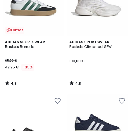
Outlet
4,8
4,8
ADIDAS SPORTSWEAR
ADIDAS SPORTSWEAR
/ 5
/ 5
Baskets Barreda
Baskets Climacool SPW
65,00 €
100,00 €
42,25 €
-35%
4,8
4,8
/
/
5
5