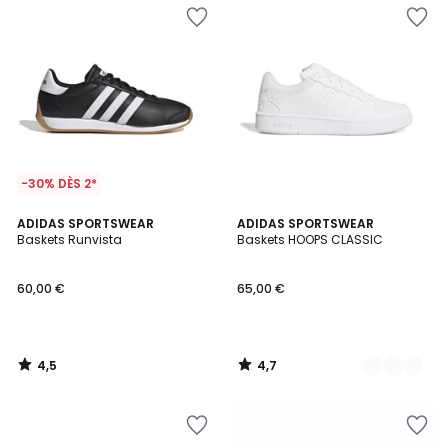
-30% DÈS 2*
4,5
4,7
ADIDAS SPORTSWEAR
2
ADIDAS SPORTSWEAR
/ 5
/ 5
Baskets Runvista
Baskets HOOPS CLASSIC
Couleurs
60,00 €
65,00 €
4,5
4,7
/
/
5
5