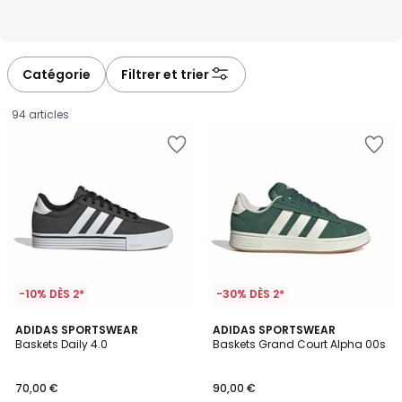
Catégorie
Filtrer et trier
94 articles
-10% DÈS 2*
-30% DÈS 2*
4,8
4,9
ADIDAS SPORTSWEAR
2
ADIDAS SPORTSWEAR
/ 5
/ 5
Baskets Daily 4.0
Baskets Grand Court Alpha 00s
Couleurs
70,00
70,00 €
90,00 €
€.