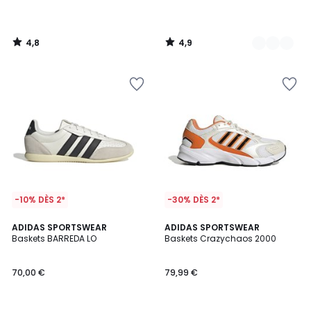
4,8
4,9
/
/
5
5
-10% DÈS 2*
-30% DÈS 2*
5
2
ADIDAS SPORTSWEAR
ADIDAS SPORTSWEAR
/
Baskets BARREDA LO
Baskets Crazychaos 2000
Couleurs
5
70,00 €
79,99 €