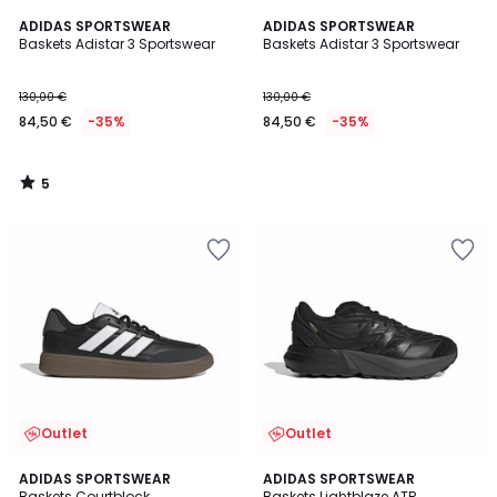
5
ADIDAS SPORTSWEAR
ADIDAS SPORTSWEAR
/
Baskets Adistar 3 Sportswear
Baskets Adistar 3 Sportswear
5
130,00 €
130,00 €
84,50 €
-35%
84,50 €
-35%
5
/
5
Outlet
Outlet
4,7
4,6
ADIDAS SPORTSWEAR
ADIDAS SPORTSWEAR
/ 5
/ 5
Baskets Courtblock
Baskets Lightblaze ATR