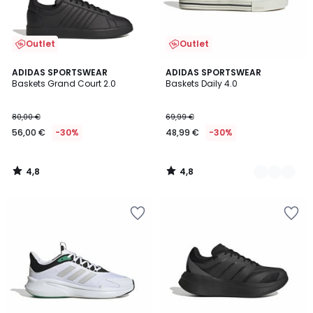
Outlet
Outlet
4,8
4,8
ADIDAS SPORTSWEAR
2
ADIDAS SPORTSWEAR
/ 5
/ 5
Baskets Grand Court 2.0
Baskets Daily 4.0
Couleurs
80,00 €
69,99 €
56,00 €
-30%
48,99 €
-30%
4,8
4,8
/
/
5
5