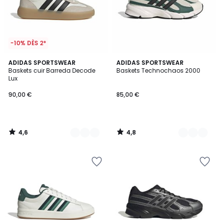
-10% DÈS 2*
4,6
4,8
2
ADIDAS SPORTSWEAR
2
ADIDAS SPORTSWEAR
/ 5
/ 5
Baskets cuir Barreda Decode
Baskets Technochaos 2000
Couleurs
Couleurs
Lux
90,00 €
85,00 €
4,6
4,8
/
/
5
5