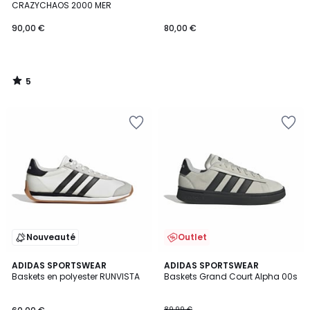
5
CRAZYCHAOS 2000 MER
90,00 €
80,00 €
5
/
5
Nouveauté
Outlet
4,9
3
ADIDAS SPORTSWEAR
3
ADIDAS SPORTSWEAR
/ 5
Baskets en polyester RUNVISTA
Baskets Grand Court Alpha 00s
Couleurs
Couleurs
89,99 €