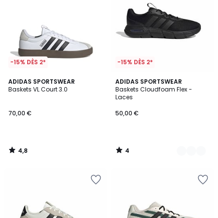
-15% DÈS 2*
-15% DÈS 2*
4,8
4
ADIDAS SPORTSWEAR
2
ADIDAS SPORTSWEAR
/ 5
/
Baskets VL Court 3.0
Baskets Cloudfoam Flex -
Couleurs
5
Laces
70,00 €
50,00 €
4,8
4
/
/
5
5