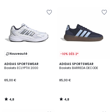
5
5
Nouveauté
-10% DÈS 2*
4,8
4,8
ADIDAS SPORTSWEAR
ADIDAS SPORTSWEAR
/ 5
/ 5
Baskets ECLYPTIX 2000
Baskets BARREDA DECODE
65,00 €
85,00 €
4,8
4,8
/
/
5
5