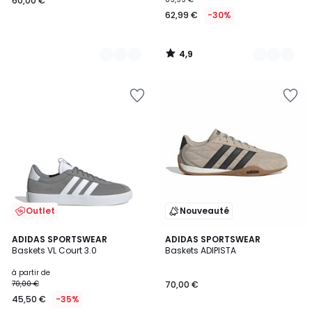
60,00 €
62,99 €
-30%
4,9
/
5
Outlet
Nouveauté
4,8
4
ADIDAS SPORTSWEAR
ADIDAS SPORTSWEAR
/ 5
Baskets VL Court 3.0
Baskets ADIPISTA
Couleurs
à partir de
70,00 €
70,00 €
45,50 €
-35%