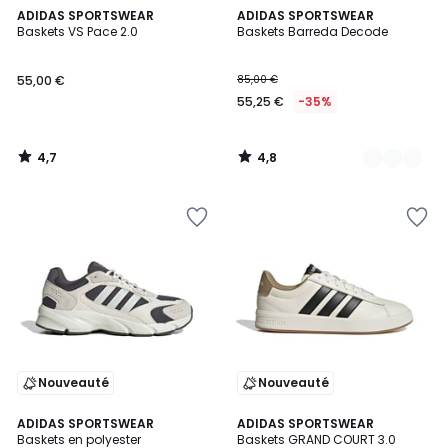
4,7
4,8
ADIDAS SPORTSWEAR
3
ADIDAS SPORTSWEAR
/ 5
/ 5
Baskets VS Pace 2.0
Baskets Barreda Decode
Couleurs
55,00 €
85,00 €
55,25 €
-35%
4,7
4,8
/
/
5
5
Nouveauté
Nouveauté
5
ADIDAS SPORTSWEAR
ADIDAS SPORTSWEAR
/
Baskets en polyester
Baskets GRAND COURT 3.0