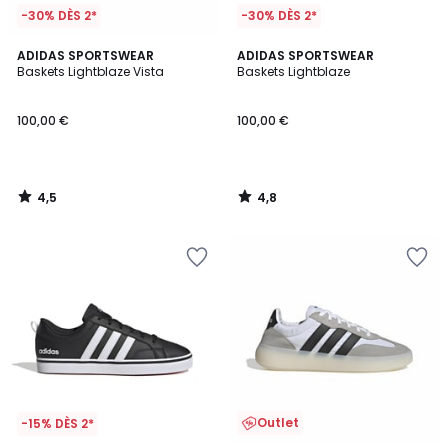
-30% DÈS 2*
-30% DÈS 2*
4,5
4,8
ADIDAS SPORTSWEAR
ADIDAS SPORTSWEAR
/ 5
/ 5
Baskets Lightblaze Vista
Baskets Lightblaze
100,00 €
100,00 €
4,5
4,8
/
/
5
5
Outlet
-15% DÈS 2*