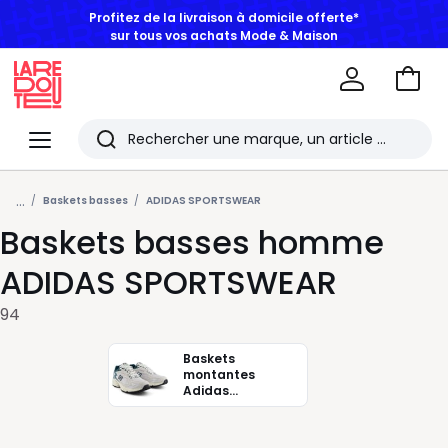
BONS PLANS | Jusqu'à -50% dès 2 articles*
Aller
au
La
panie
Redoute
Menu
Rechercher
Les
...
derniers
Baskets basses
ADIDAS SPORTSWEAR
Baskets basses homme
articles
consultés
ADIDAS SPORTSWEAR
94
Baskets
montantes
Adidas
sportswear