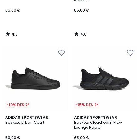
65,00 €
65,00 €
4,8
4,6
/
/
5
5
-10% DÈS 2*
-15% DÈS 2*
4,6
ADIDAS SPORTSWEAR
ADIDAS SPORTSWEAR
/ 5
Baskets Urban Court
Baskets Cloudfoam Flex-
Lounge Rapidf
50,00 €
65,00 €