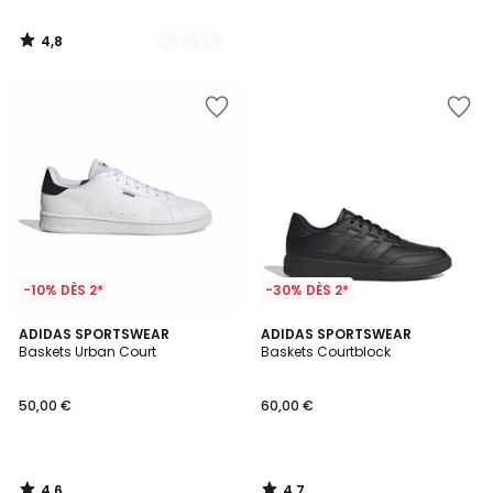
4,8
/
5
-10% DÈS 2*
-30% DÈS 2*
4,6
4,7
ADIDAS SPORTSWEAR
ADIDAS SPORTSWEAR
/ 5
/ 5
Baskets Urban Court
Baskets Courtblock
50,00 €
60,00 €
4,6
4,7