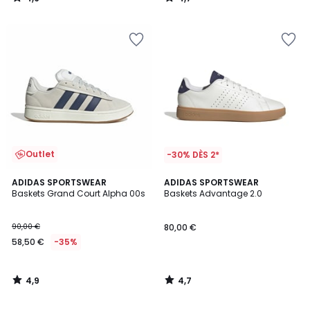
/
/
5
5
Outlet
-30% DÈS 2*
4,9
4,7
ADIDAS SPORTSWEAR
ADIDAS SPORTSWEAR
/ 5
/ 5
Baskets Grand Court Alpha 00s
Baskets Advantage 2.0
90,00 €
80,00 €
58,50 €
-35%
4,9
4,7
/
/
5
5