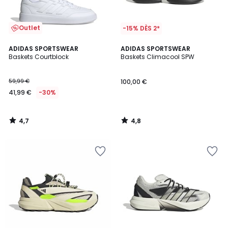
Outlet
-15% DÈS 2*
4,7
4,8
ADIDAS SPORTSWEAR
ADIDAS SPORTSWEAR
/ 5
/ 5
Baskets Courtblock
Baskets Climacool SPW
59,99 €
100,00 €
41,99 €
-30%
4,7
4,8
/
/
5
5