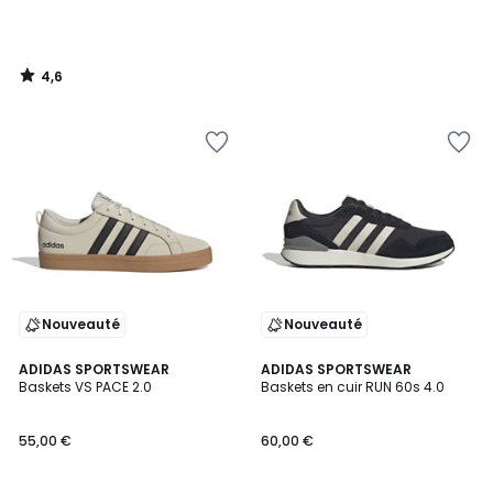
4,6
/
5
Nouveauté
Nouveauté
4,7
4,7
ADIDAS SPORTSWEAR
ADIDAS SPORTSWEAR
/ 5
/ 5
Baskets VS PACE 2.0
Baskets en cuir RUN 60s 4.0
55,00 €
60,00 €