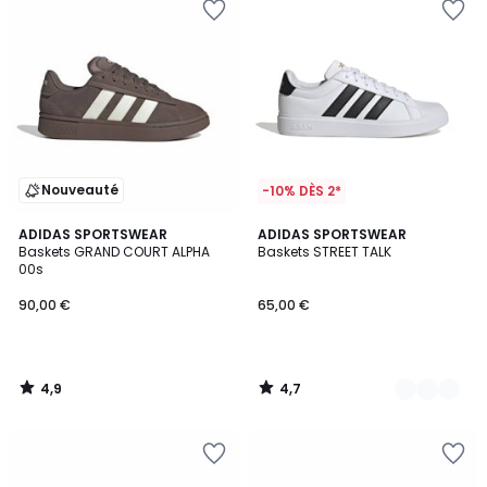
Nouveauté
-10% DÈS 2*
4,9
4,7
ADIDAS SPORTSWEAR
2
ADIDAS SPORTSWEAR
/ 5
/ 5
Baskets GRAND COURT ALPHA
Baskets STREET TALK
Couleurs
00s
90,00 €
65,00 €
4,9
4,7
/
/
5
5