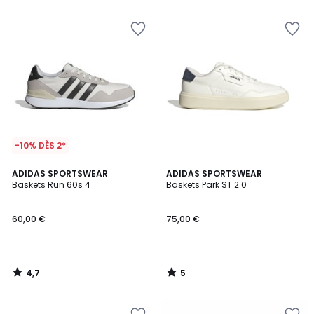
5
5
-10% DÈS 2*
4,7
5
ADIDAS SPORTSWEAR
ADIDAS SPORTSWEAR
/ 5
/
Baskets Run 60s 4
Baskets Park ST 2.0
5
60,00 €
75,00 €
4,7
5
/
/
5
5