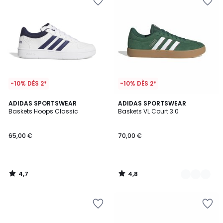
-10% DÈS 2*
-10% DÈS 2*
4,7
4,8
ADIDAS SPORTSWEAR
2
ADIDAS SPORTSWEAR
/ 5
/ 5
Baskets Hoops Classic
Baskets VL Court 3.0
Couleurs
65,00 €
70,00 €
4,7
4,8
/
/
5
5