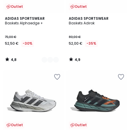
Outlet
Outlet
4,8
4,9
3
ADIDAS SPORTSWEAR
ADIDAS SPORTSWEAR
/ 5
/ 5
Baskets Alphaedge +
Baskets Adirok
Couleurs
75,00 €
80,00 €
52,50 €
-30%
52,00 €
-35%
4,8
4,9
/
/
5
5
Outlet
Outlet