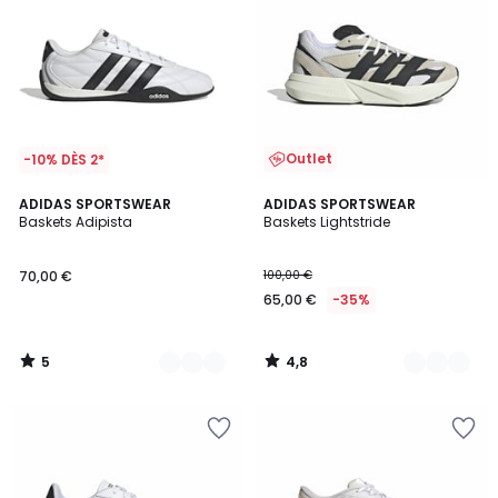
Outlet
-10% DÈS 2*
5
4,8
2
ADIDAS SPORTSWEAR
2
ADIDAS SPORTSWEAR
/
/ 5
Baskets Adipista
Baskets Lightstride
Couleurs
Couleurs
5
70,00 €
100,00 €
65,00 €
-35%
5
4,8
/
/
5
5