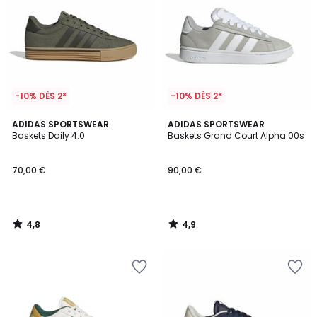
-10% DÈS 2*
-10% DÈS 2*
4,8
4,9
ADIDAS SPORTSWEAR
ADIDAS SPORTSWEAR
/ 5
/ 5
Baskets Daily 4.0
Baskets Grand Court Alpha 00s
70,00 €
90,00 €
4,8
4,9
/
/
5
5