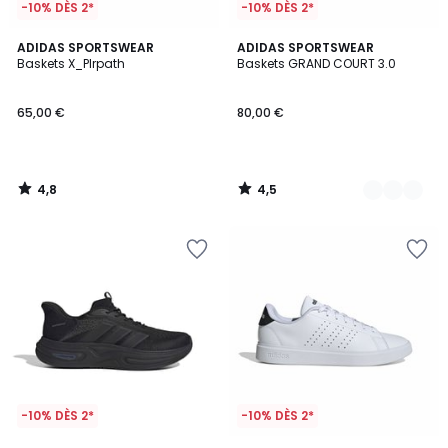
-10% DÈS 2*
-10% DÈS 2*
4,8
4,5
ADIDAS SPORTSWEAR
2
ADIDAS SPORTSWEAR
/ 5
/ 5
Baskets X_Plrpath
Baskets GRAND COURT 3.0
Couleurs
65,00 €
80,00 €
4,8
4,5
/
/
5
5
-10% DÈS 2*
-10% DÈS 2*