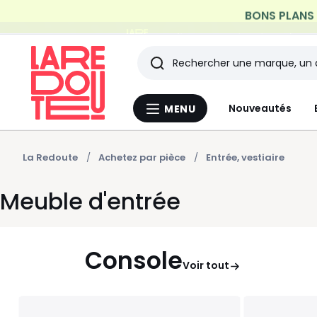
Profitez de la livraison à do
Rechercher
Les
Nouveautés
MENU
Menu
derniers
La
Redoute
articles
La Redoute
Achetez par pièce
Entrée, vestiaire
consultés
Meuble d'entrée
Console
Voir tout