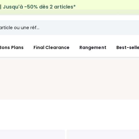
micile offerte*
sur tous vos achats Mode & Maison
Bons Plans
Final Clearance
Rangement
Best-sell