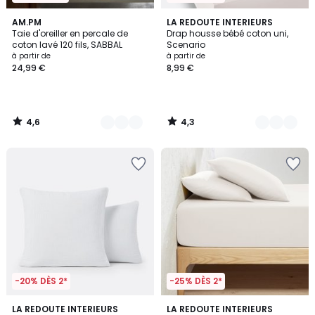
4,6
4,3
10
AM.PM
5
LA REDOUTE INTERIEURS
/ 5
/ 5
Taie d'oreiller en percale de
Drap housse bébé coton uni,
Couleurs
Couleurs
coton lavé 120 fils, SABBAL
Scenario
à partir de
à partir de
24,99 €
8,99 €
4,6
4,3
/
/
5
5
-20% DÈS 2*
-25% DÈS 2*
2,6
4
17
LA REDOUTE INTERIEURS
6
LA REDOUTE INTERIEURS