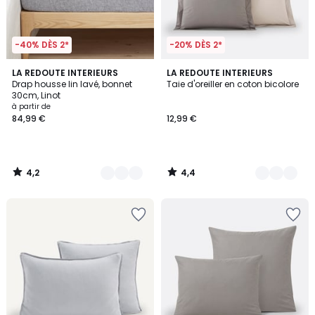
-40% DÈS 2*
-20% DÈS 2*
4,2
4,4
21
LA REDOUTE INTERIEURS
5
LA REDOUTE INTERIEURS
/ 5
/ 5
Drap housse lin lavé, bonnet
Taie d'oreiller en coton bicolore
Couleurs
Couleurs
30cm, Linot
à partir de
84,99 €
12,99 €
4,2
4,4
/
/
5
5