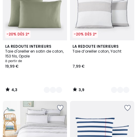
-20% DÈS 2*
-20% DÈS 2*
4,3
3,9
7
LA REDOUTE INTERIEURS
2
LA REDOUTE INTERIEURS
/ 5
/ 5
Taie d'oreiller en satin de coton,
Taie d’oreiller coton, Yacht
Couleurs
Couleurs
153 fils, Opale
à partir de
19,99 €
7,99 €
4,3
3,9
/
/
5
5