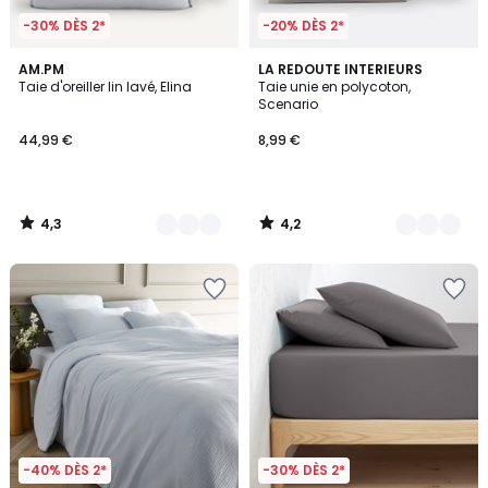
-30% DÈS 2*
-20% DÈS 2*
4,3
4,2
25
AM.PM
14
LA REDOUTE INTERIEURS
/ 5
/ 5
Taie d'oreiller lin lavé, Elina
Taie unie en polycoton,
Couleurs
Couleurs
Scenario
44,99 €
8,99 €
4,3
4,2
/
/
5
5
-40% DÈS 2*
-30% DÈS 2*