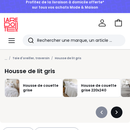
BONS PLANS | Jusqu'à -50% dès 2 articles*
Aller
au
La
panie
Redoute
Menu
Rechercher
Les
...
derniers
Taie d'oreiller, traversin
Housse de lit gris
articles
Housse de lit gris
consultés
Housse de couette
Housse de couette
grise
grise 220x240
Précédent
Suivan
-
-
défiler
défiler