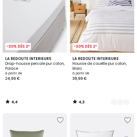
-30% DÈS 2*
-30% DÈS 2*
4,4
4,3
LA REDOUTE INTERIEURS
3
LA REDOUTE INTERIEURS
/ 5
/ 5
Drap-housse percale pur coton,
Housse de couette pur coton,
Couleurs
Palace
Malo
à partir de
à partir de
24,99 €
39,99 €
4,4
4,3
/
/
5
5