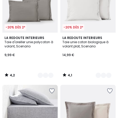
-20% DÈS 2*
-20% DÈS 2*
4,2
4,1
16
LA REDOUTE INTERIEURS
9
LA REDOUTE INTERIEURS
/ 5
/ 5
Taie d'oreiller unie polycoton à
Taie unie coton biologique à
Couleurs
Couleurs
volant, Scenario
volant plat, Scenario
9,99 €
14,99 €
4,2
4,1
/
/
5
5