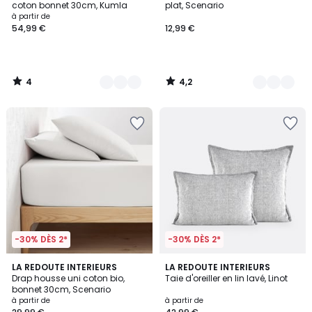
5
coton bonnet 30cm, Kumla
plat, Scenario
à partir de
54,99 €
12,99 €
4
4,2
/
/
5
5
-30% DÈS 2*
-30% DÈS 2*
4,2
4,4
9
LA REDOUTE INTERIEURS
21
LA REDOUTE INTERIEURS
/ 5
/ 5
Drap housse uni coton bio,
Taie d'oreiller en lin lavé, Linot
Couleurs
Couleurs
bonnet 30cm, Scenario
à partir de
à partir de