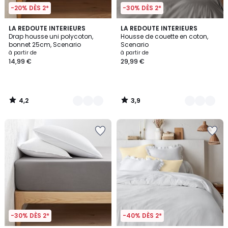
-20% DÈS 2*
-30% DÈS 2*
4,2
3,9
15
LA REDOUTE INTERIEURS
22
LA REDOUTE INTERIEURS
/ 5
/ 5
Drap housse uni polycoton,
Housse de couette en coton,
Couleurs
Couleurs
bonnet 25cm, Scenario
Scenario
à partir de
à partir de
14,99 €
29,99 €
4,2
3,9
/
/
5
5
-30% DÈS 2*
-40% DÈS 2*