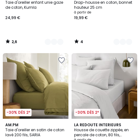
/ 5
/
Taie d'oreiller enfant unie gaze
Drap-housse en coton, bonnet
Couleurs
Couleurs
5
de coton, Kumla
hauteur 25 cm
à partir de
24,99 €
19,99 €
2,6
4
/
/
5
5
-30% DÈS 2*
-30% DÈS 2*
4,8
3
9
AM.PM
17
LA REDOUTE INTERIEURS
/ 5
/
Taie d'oreiller en satin de coton
Housse de couette zippée, en
Couleurs
Couleurs
5
lavé 200 fils, SARIA
percale de coton, 80 fils,
Scénario
à partir de