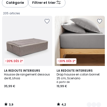
à
à
Catégorie
Filtrer et trier
gauche
droite
205 articles
-20% DÈS 2*
-20% DÈS 2*
3,9
4,2
LA REDOUTE INTERIEURS
22
LA REDOUTE INTERIEURS
/ 5
/ 5
Housse de rangement dessous
Drap housse en coton bonnet
Couleurs
de lit, Lihoa
25 cm, Scenario
35,99
à partir de
35,99 €
19,99 €
€.
3,9
4,2
/
/