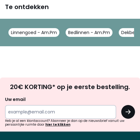
Te ontdekken
Linnengoed - Am.Pm
Bedlinnen - Am.Pm
Dekbedo
Op
20€ KORTING* op je eerste bestelling.
zoek
naar
Uw email
inspiratie
OK
en
!
verrassingen?
Heb je al een klantaccount? Abonneer je dan op de nieuwsbrief vanuit uw
persoonlijke ruimte door
hier te klikken