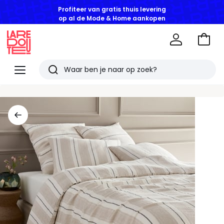
Profiteer van gratis thuis levering
op al de Mode & Home aankopen
Naar
het
La
winke
Redoute
Menu
Zoeken
Laatst
bekeken
artikelen