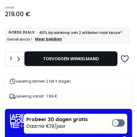
Prijs
vanaf
219.00 €
vanaf
219.00
€.
GOEDE DEALS :
40% bij aankoop van 2 artikelen naar keuze*
GOEDE
Meer bekijken
Geniet ervan !
DEALS
:
40%
Aantal
1
TOEVOEGEN WINKELMAND
bij
aankoop
van
2
artikelen
Levering binnen 2 tot 3 dagen
naar
keuze*
Geniet
Levering vanaf :
1.99 €
ervan
!
Probeer 30 dagen gratis
Daarna €19/jaar