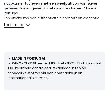
slaapkamer tot leven met een weefpatroon van zuiver
geweven linnen geverfd met delicate strepen. Made in
Portugal.
Een unieke mix van authenticiteit, comfort en elegantie.
Linnen is koel in de zomer en comfortabel in de winter.
Lees meer
Gewassen linnen, geteeld in Europa, is gemakkelijk te
gebruiken en licht gekreukt, wordt niet gestreken.
Gewassen voor zachtheid en moderniteit, het wordt
wasbeurt na wasbeurt zachter en mooier.
Omschrijving
•
MADE IN PORTUGAL
.
• 100% linnen, 165 g/m2
•
OEKO-TEX® Standard 100
. Het OEKO-TEX® Standard
• Gewassen linnen
100-keurmerk controleert textielproducten op
• Geweven-geverfd
schadelijke stoffen via een onafhankelijk en
• Rechte onderzijde met knopen
internationaal keurmerk.
Onderhoud
Volg onze onderhoudtips om de kwaliteit van uw bedlinnen
te bewaren
• Wassen op 40°
• Droogtrommel op lage temperatuur