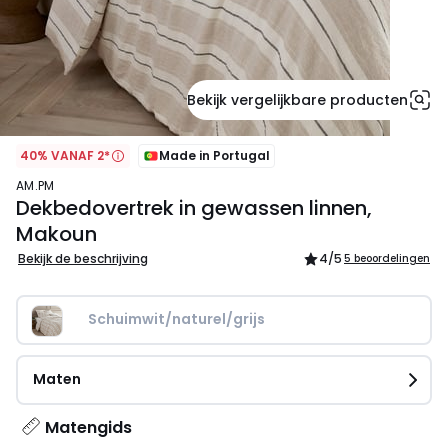
Bekijk vergelijkbare producten
40% VANAF 2*
Made in Portugal
AM.PM
Dekbedovertrek in gewassen linnen,
Makoun
Bekijk de beschrijving
4
/5
5 beoordelingen
Schuimwit/naturel/grijs
Maten
Matengids