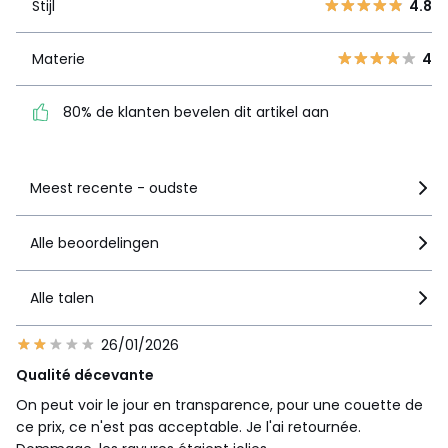
Stijl
4.8
1
0
Materie
4
Materie
4
80% de klanten bevelen
dit artikel aan
80% de klanten bevelen dit artikel aan
Zie details van de nota
Meest recente - oudste
Alle beoordelingen
Alle talen
26/01/2026
Qualité décevante
On peut voir le jour en transparence, pour une couette de
ce prix, ce n'est pas acceptable. Je l'ai retournée.