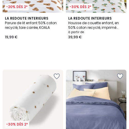
-20% DÈS 2*
-30% DÈS 2*
LA REDOUTE INTERIEURS
LA REDOUTE INTERIEURS
Parure de lit enfant 50% coton
Housse de couette enfant, en
recyclé, taie carrée, KOALA
50% coton recyclé, imprimé
palmiers, TAPAHI
à partir de
19,99 €
39,99 €
-30% DÈS 2*