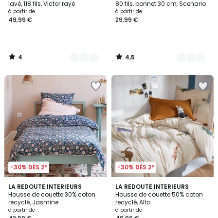
5
lavé, 118 fils, Victor rayé
80 fils, bonnet 30 cm, Scenario
à partir de
à partir de
49,99 €
29,99 €
4
4,5
/
/
5
5
-30% DÈS 2*
-30% DÈS 2*
4,8
4,7
LA REDOUTE INTERIEURS
LA REDOUTE INTERIEURS
/ 5
/ 5
Housse de couette 30% coton
Housse de couette 50% coton
recyclé, Jasmine
recyclé, Alto
à partir de
à partir de