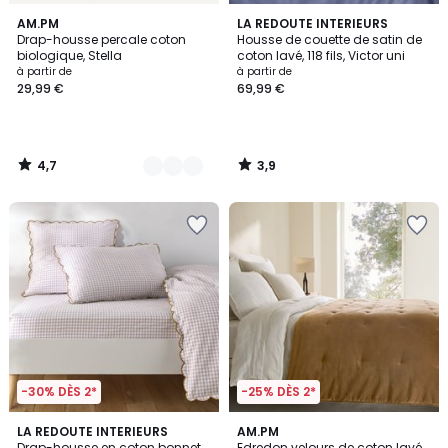
4,7
3,9
2
AM.PM
LA REDOUTE INTERIEURS
/ 5
/ 5
Drap-housse percale coton
Housse de couette de satin de
Couleurs
biologique, Stella
coton lavé, 118 fils, Victor uni
à partir de
à partir de
29,99 €
69,99 €
4,7
3,9
/
/
5
5
-30% DÈS 2*
-25% DÈS 2*
5
4
LA REDOUTE INTERIEURS
4
AM.PM
/
/
Drap-housse en coton bonnet
Edredon velours de coton lavé,