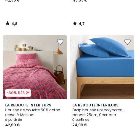
42,99 €
49,99 €
4,8
4,7
/
/
5
5
-30% DÈS 2*
5
4,2
LA REDOUTE INTERIEURS
LA REDOUTE INTERIEURS
/
/ 5
Housse de couette 50% coton
Drap housse uni polycoton,
5
recyclé, Merline
bonnet 25cm, Scenario
à partir de
à partir de
42,99 €
24,99 €