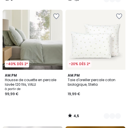
/
/
5
5
-40% DÈS 2*
-20% DÈS 2*
4,5
AM.PM
2
AM.PM
/ 5
Housse de couette en percale
Taie d'oreiller percale coton
Couleurs
lavée 120 fils, VALLI
biologique, Stella
à partir de
99,99 €
19,99 €
4,5
/
5