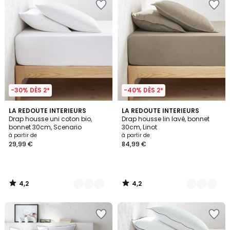
-30% DÈS 2*
-40% DÈS 2*
4,2
4,2
9
LA REDOUTE INTERIEURS
21
LA REDOUTE INTERIEURS
/ 5
/ 5
Drap housse uni coton bio,
Drap housse lin lavé, bonnet
Couleurs
Couleurs
bonnet 30cm, Scenario
30cm, Linot
à partir de
à partir de
29,99 €
84,99 €
4,2
4,2
/
/
5
5