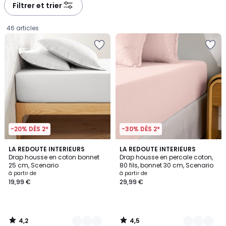
à
à
Filtrer et trier
gauche
droite
46 articles
-20% DÈS 2*
-30% DÈS 2*
4,2
4,5
22
LA REDOUTE INTERIEURS
21
LA REDOUTE INTERIEURS
/ 5
/ 5
Drap housse en coton bonnet
Drap housse en percale coton,
Couleurs
Couleurs
25 cm, Scenario
80 fils, bonnet 30 cm, Scenario
Prix
à partir de
à partir de
19,99 €
29,99 €
à
partir
de
19,99
4,2
4,5
€.
/
/