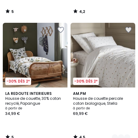
5
4,2
/
/
5
5
-30% DÈS 2*
-30% DÈS 2*
5
4,5
LA REDOUTE INTERIEURS
2
AM.PM
/
/ 5
Housse de couette, 30% coton
Housse de couette percale
Couleurs
5
recyclé, Papangue
coton biologique, Stella
à partir de
à partir de
34,99 €
69,99 €
5
4,5