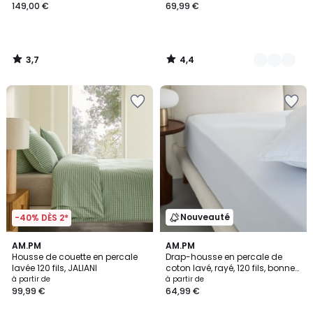
149,00 €
69,99 €
3,7
4,4
/
/
5
5
Nouveauté
-40% DÈS 2*
AM.PM
AM.PM
Housse de couette en percale
Drap-housse en percale de
lavée 120 fils, JALIANI
coton lavé, rayé, 120 fils, bonnet
30 cm, SABBAL
à partir de
à partir de
99,99 €
64,99 €