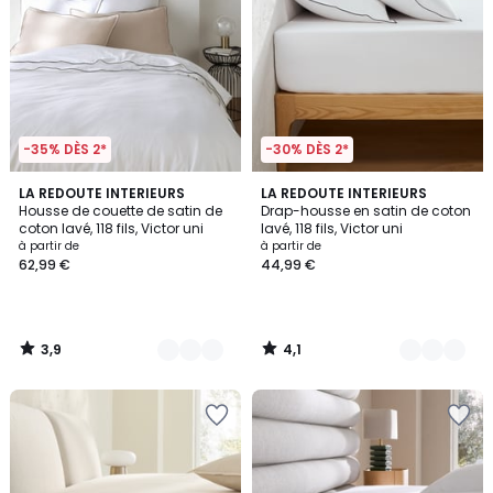
-35% DÈS 2*
-30% DÈS 2*
3,9
4,1
11
LA REDOUTE INTERIEURS
10
LA REDOUTE INTERIEURS
/ 5
/ 5
Housse de couette de satin de
Drap-housse en satin de coton
Couleurs
Couleurs
coton lavé, 118 fils, Victor uni
lavé, 118 fils, Victor uni
à partir de
à partir de
62,99 €
44,99 €
3,9
4,1
/
/
5
5