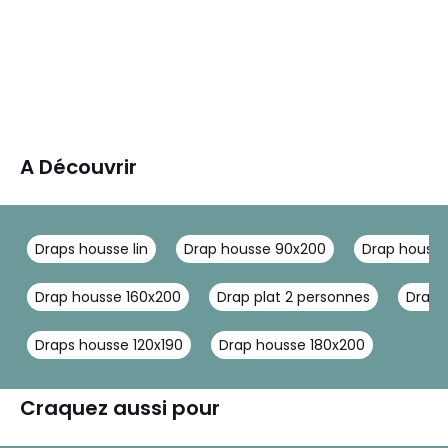
A Découvrir
Draps housse lin
Drap housse 90x200
Drap houss
Drap housse 160x200
Drap plat 2 personnes
Draps 
Draps housse 120x190
Drap housse 180x200
Craquez aussi pour