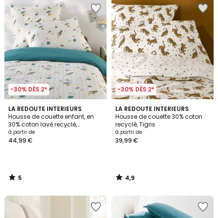
-30% DÈS 2*
-30% DÈS 2*
5
4,9
LA REDOUTE INTERIEURS
LA REDOUTE INTERIEURS
/
/ 5
Housse de couette enfant, en
Housse de couette 30% coton
5
30% coton lavé recyclé,
recyclé, Tigris
imprimé fusées, EGOR
à partir de
à partir de
44,99 €
39,99 €
5
4,9
/
/
5
5