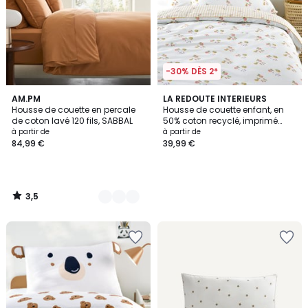
-30% DÈS 2*
3,5
2
AM.PM
LA REDOUTE INTERIEURS
/ 5
Housse de couette en percale
Housse de couette enfant, en
Couleurs
de coton lavé 120 fils, SABBAL
50% coton recyclé, imprimé
fruits, LILAS
à partir de
à partir de
84,99 €
39,99 €
3,5
/
5