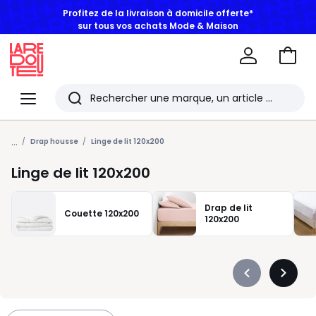
sur tous vos achats Mode & Maison
Aller
au
La
panie
Redoute
Menu
Rechercher
Les
...
derniers
Drap housse
Linge de lit 120x200
articles
Linge de lit 120x200
consultés
Drap de lit
Couette 120x200
120x200
Précédent
Suivan
-
-
défiler
défiler