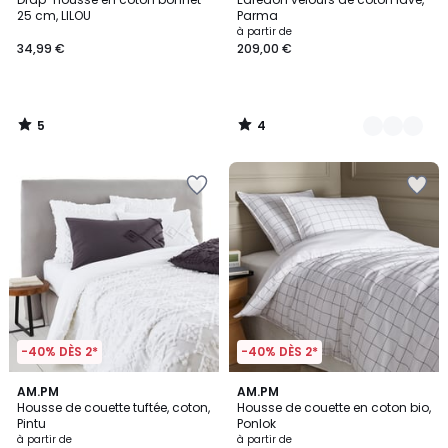
Couleurs
5
5
25 cm, LILOU
Parma
à partir de
34,99 €
209,00 €
5
4
/
/
5
5
-40% DÈS 2*
-40% DÈS 2*
3,7
4,4
AM.PM
2
AM.PM
/ 5
/ 5
Housse de couette tuftée, coton,
Housse de couette en coton bio,
Couleurs
Pintu
Ponlok
à partir de
à partir de