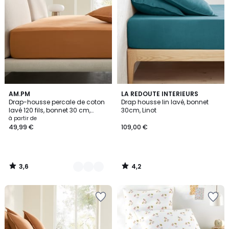
3,6
4,2
2
AM.PM
LA REDOUTE INTERIEURS
/ 5
/ 5
Drap-housse percale de coton
Drap housse lin lavé, bonnet
Couleurs
lavé 120 fils, bonnet 30 cm,
30cm, Linot
SABBAL
à partir de
49,99 €
109,00 €
3,6
4,2
/
/
5
5