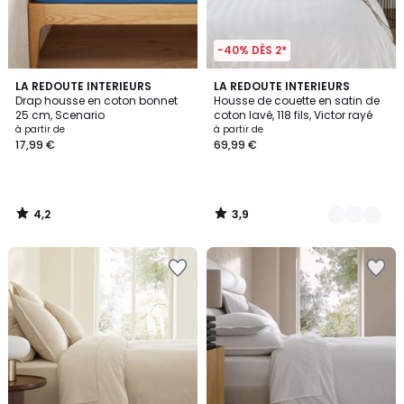
-40% DÈS 2*
4,2
3,9
LA REDOUTE INTERIEURS
8
LA REDOUTE INTERIEURS
/ 5
/ 5
Drap housse en coton bonnet
Housse de couette en satin de
Couleurs
25 cm, Scenario
coton lavé, 118 fils, Victor rayé
à partir de
à partir de
17,99 €
69,99 €
4,2
3,9
/
/
5
5