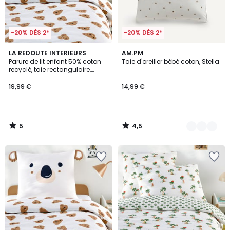
-20% DÈS 2*
-20% DÈS 2*
5
4,5
LA REDOUTE INTERIEURS
2
AM.PM
/
/ 5
Parure de lit enfant 50% coton
Taie d'oreiller bébé coton, Stella
Couleurs
5
recyclé, taie rectangulaire,
KOALA
19,99 €
14,99 €
5
4,5
/
/
5
5