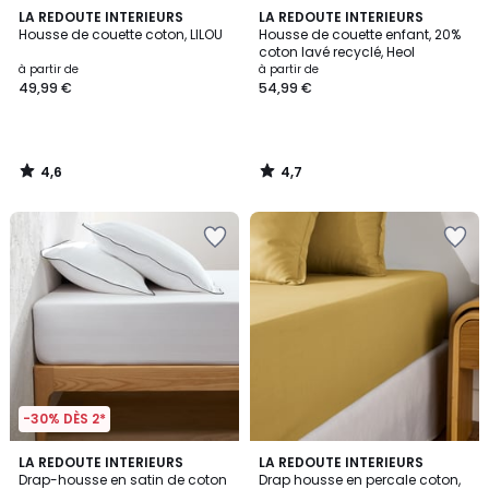
4,6
4,7
LA REDOUTE INTERIEURS
LA REDOUTE INTERIEURS
/ 5
/ 5
Housse de couette coton, LILOU
Housse de couette enfant, 20%
coton lavé recyclé, Heol
à partir de
à partir de
49,99 €
54,99 €
4,6
4,7
/
/
5
5
-30% DÈS 2*
4
4,5
8
LA REDOUTE INTERIEURS
3
LA REDOUTE INTERIEURS
/
/ 5
Drap-housse en satin de coton
Drap housse en percale coton,
Couleurs
Couleurs