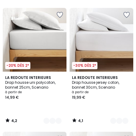
5
5
-20% DÈS 2*
-30% DÈS 2*
4,2
4,1
15
LA REDOUTE INTERIEURS
9
LA REDOUTE INTERIEURS
/ 5
/ 5
Drap housse uni polycoton,
Drap housse jersey coton,
Couleurs
Couleurs
bonnet 25cm, Scenario
bonnet 30cm, Scenario
à partir de
à partir de
14,99 €
19,99 €
4,2
4,1
/
/
5
5