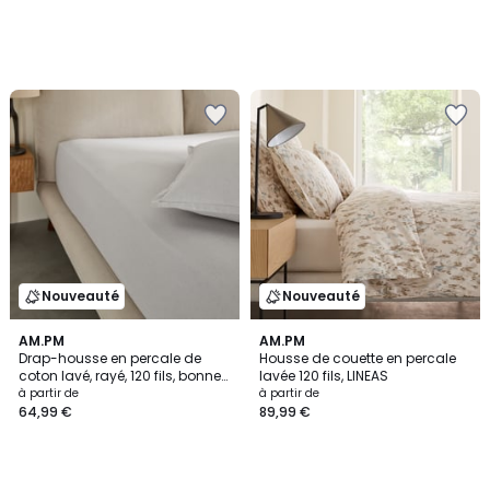
Nouveauté
Nouveauté
AM.PM
AM.PM
Drap-housse en percale de
Housse de couette en percale
coton lavé, rayé, 120 fils, bonnet
lavée 120 fils, LINEAS
30 cm, SABBAL
à partir de
à partir de
64,99 €
89,99 €