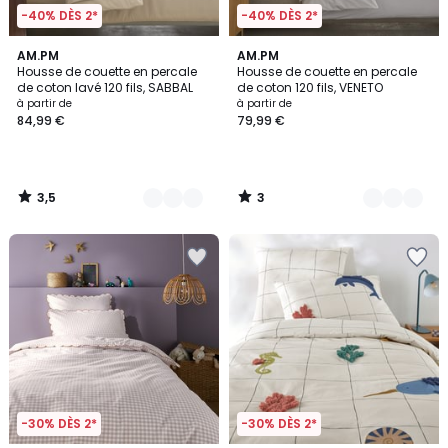
-40% DÈS 2*
-40% DÈS 2*
3,5
3
10
AM.PM
6
AM.PM
/ 5
/
Housse de couette en percale
Housse de couette en percale
Couleurs
Couleurs
5
de coton lavé 120 fils, SABBAL
de coton 120 fils, VENETO
à partir de
à partir de
84,99 €
79,99 €
3,5
3
/
/
5
5
-30% DÈS 2*
-30% DÈS 2*