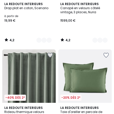
4,2
4,2
20
LA REDOUTE INTERIEURS
4
LA REDOUTE INTERIEURS
/ 5
/ 5
Drap plat en coton, Scenario
Canapé en velours côtelé
Couleurs
Couleurs
vintage, 3 places, Nuria
à partir de
19,99 €
1599,00 €
4,2
4,2
/
/
5
5
-40% DÈS 2*
-20% DÈS 2*
4,2
4,2
8
LA REDOUTE INTERIEURS
22
LA REDOUTE INTERIEURS
/ 5
/ 5
Rideau thermique velours
Taie d'oreiller en percale de
Couleurs
Couleurs