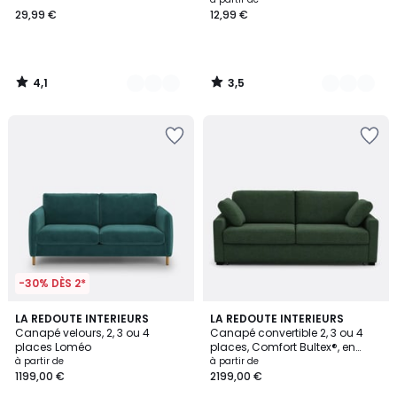
29,99 €
12,99 €
4,1
3,5
/
/
5
5
-30% DÈS 2*
4
3,7
3
LA REDOUTE INTERIEURS
3
LA REDOUTE INTERIEURS
/
/ 5
Canapé velours, 2, 3 ou 4
Canapé convertible 2, 3 ou 4
Couleurs
Couleurs
5
places Loméo
places, Comfort Bultex®, en
polyester, TIMOR
à partir de
à partir de
1199,00 €
2199,00 €