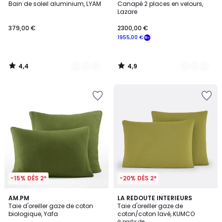
/ 5
/ 5
Bain de soleil aluminium, LYAM
Canapé 2 places en velours,
Couleurs
Couleurs
Lazare
379,00 €
2300,00 €
1955,00 €
4,4
4,9
/
/
5
5
-15% DÈS 2*
-20% DÈS 2*
4,1
3,5
20
AM.PM
10
LA REDOUTE INTERIEURS
/ 5
/ 5
Taie d'oreiller gaze de coton
Taie d'oreiller gaze de
Couleurs
Couleurs
biologique, Yafa
coton/coton lavé, KUMCO
à partir de