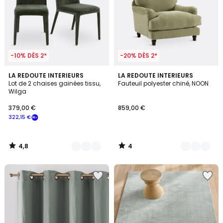
-10% DÈS 2*
-20% DÈS 2*
4,8
4
3
LA REDOUTE INTERIEURS
9
LA REDOUTE INTERIEURS
/ 5
/
Lot de 2 chaises gainées tissu,
Fauteuil polyester chiné, NOON
Couleurs
Couleurs
5
Wilga
379,00 €
859,00 €
322,15 €
4,8
4
/
/
5
5