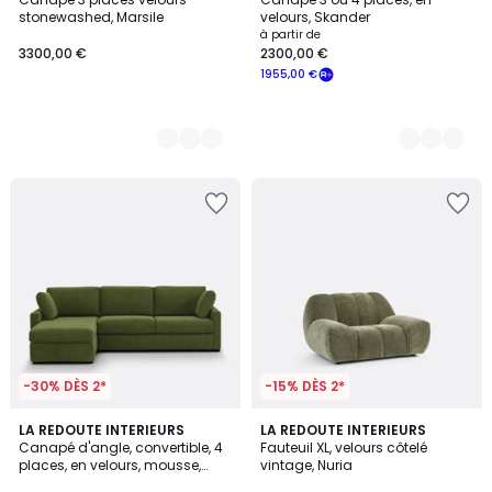
Couleurs
Couleurs
stonewashed, Marsile
velours, Skander
à partir de
3300,00 €
2300,00 €
1955,00 €
-30% DÈS 2*
-15% DÈS 2*
4
5
7
LA REDOUTE INTERIEURS
4
LA REDOUTE INTERIEURS
/
/
Canapé d'angle, convertible, 4
Fauteuil XL, velours côtelé
Couleurs
Couleurs
5
5
places, en velours, mousse,
vintage, Nuria
TIMOR