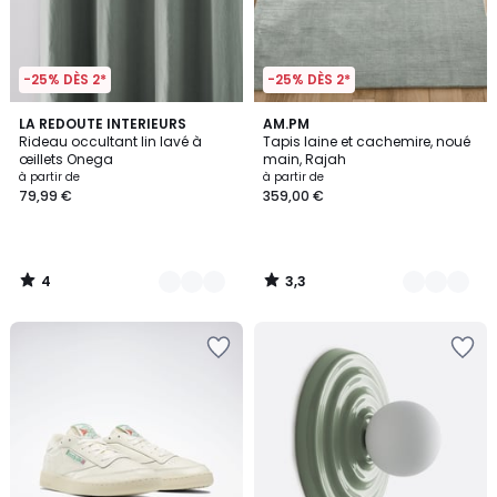
-25% DÈS 2*
-25% DÈS 2*
4
3,3
12
LA REDOUTE INTERIEURS
4
AM.PM
/
/ 5
Rideau occultant lin lavé à
Tapis laine et cachemire, noué
Couleurs
Couleurs
5
œillets Onega
main, Rajah
à partir de
à partir de
79,99 €
359,00 €
4
3,3
/
/
5
5