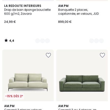
4,4
19
LA REDOUTE INTERIEURS
4
AM.PM
/ 5
Drap de bain éponge bouclette
Banquette 2 places,
Couleurs
Couleurs
600 g/m2, Zavara
capitonnée, en velours, JUD
24,99 €
899,00 €
4,4
/
5
-15% DÈS 2*
3
AM.PM
15
AM.PM
Canapé 3 places velours
Canapé 3 ou 4 places, en