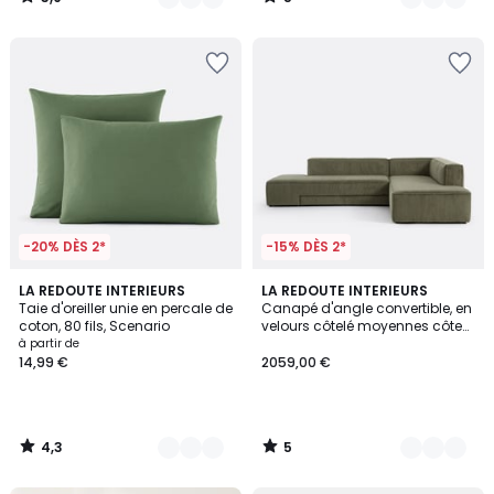
/
/
5
5
-20% DÈS 2*
-15% DÈS 2*
4,3
5
21
LA REDOUTE INTERIEURS
6
LA REDOUTE INTERIEURS
/ 5
/
Taie d'oreiller unie en percale de
Canapé d'angle convertible, en
Couleurs
Couleurs
5
coton, 80 fils, Scenario
velours côtelé moyennes côtes,
GINOSA
à partir de
14,99 €
2059,00 €
4,3
5
/
/
5
5