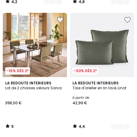
4,2
4,8
/
/
5
5
-15% DÈS 2*
-30% DÈS 2*
5
4,4
LA REDOUTE INTERIEURS
21
LA REDOUTE INTERIEURS
/
/ 5
Lot de 2 chaises velours Sarva
Taie d'oreiller en lin lavé, Linot
Couleurs
5
à partir de
398,00 €
42,99 €
5
4,4
/
/
5
5