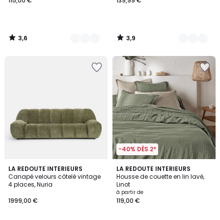
115,00 €
139,99 €
3,6
3,9
/
/
5
5
-40% DÈS 2*
3,8
4,2
4
LA REDOUTE INTERIEURS
21
LA REDOUTE INTERIEURS
/ 5
/ 5
Canapé velours côtelé vintage
Housse de couette en lin lavé,
Couleurs
Couleurs
4 places, Nuria
Linot
à partir de
1999,00 €
119,00 €