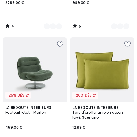
2799,00 €
999,00 €
4
5
/
/
5
5
-25% DÈS 2*
-20% DÈS 2*
4,3
LA REDOUTE INTERIEURS
19
LA REDOUTE INTERIEURS
/ 5
Fauteuil rotatif, Marlon
Taie d'oreiller unie en coton
Couleurs
lavé, Scenario
459,00 €
12,99 €