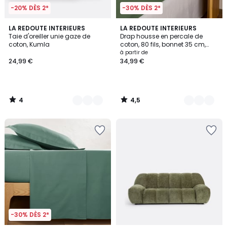
-20% DÈS 2*
-30% DÈS 2*
4
4,5
17
LA REDOUTE INTERIEURS
21
LA REDOUTE INTERIEURS
/
/ 5
Taie d'oreiller unie gaze de
Drap housse en percale de
Couleurs
Couleurs
5
coton, Kumla
coton, 80 fils, bonnet 35 cm,
Scenario
à partir de
24,99 €
34,99 €
4
4,5
/
/
5
5
-30% DÈS 2*