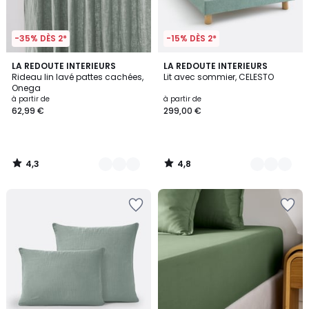
-35% DÈS 2*
-15% DÈS 2*
4,3
4,8
12
LA REDOUTE INTERIEURS
3
LA REDOUTE INTERIEURS
/ 5
/ 5
Rideau lin lavé pattes cachées,
Lit avec sommier, CELESTO
Couleurs
Couleurs
Onega
à partir de
à partir de
62,99 €
299,00 €
4,3
4,8
/
/
5
5