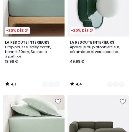
-30% DÈS 2*
-30% DÈS 2*
4,1
4,4
9
LA REDOUTE INTERIEURS
4
LA REDOUTE INTERIEURS
/ 5
/ 5
Drap housse jersey coton,
Applique ou plafonnier fleur,
Couleurs
Couleurs
bonnet 30cm, Scenario
céramique et verre opaline,
diamètre 20 cm, HOLI
à partir de
19,99 €
49,99 €
4,1
4,4
/
/
5
5