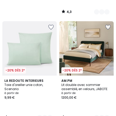
4,3
/
5
-20% DÈS 2*
-20% DÈS 2*
4,2
4,8
22
LA REDOUTE INTERIEURS
2
AM.PM
/ 5
/ 5
Taie d'oreiller unie coton,
Lit double avec sommier
Couleurs
Couleurs
Scenario
assemblé, en velours, JABOTE
à partir de
à partir de
9,99 €
1200,00 €