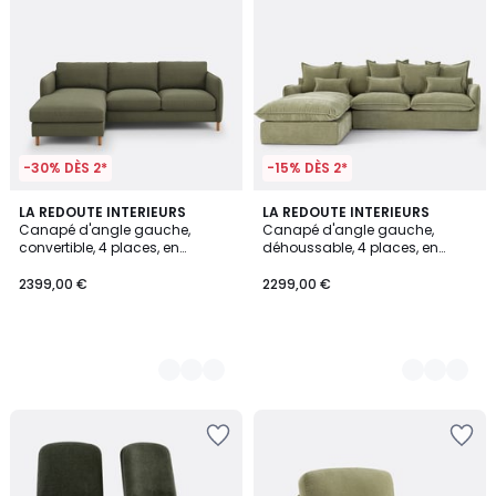
-30% DÈS 2*
-15% DÈS 2*
6
LA REDOUTE INTERIEURS
9
LA REDOUTE INTERIEURS
Canapé d'angle gauche,
Canapé d'angle gauche,
Couleurs
Couleurs
convertible, 4 places, en
déhoussable, 4 places, en
polyester, LOMÉO
polyester chiné, ODNA
2399,00 €
2299,00 €