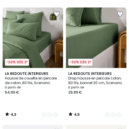
5
5
-30% DÈS 2*
-30% DÈS 2*
4,3
4,5
21
LA REDOUTE INTERIEURS
21
LA REDOUTE INTERIEURS
/ 5
/ 5
Housse de couette en percale
Drap housse en percale coton,
Couleurs
Couleurs
de coton, 80 fils, Scenario
80 fils, bonnet 30 cm, Scenario
à partir de
à partir de
54,99 €
29,99 €
4,3
4,5
/
/
5
5