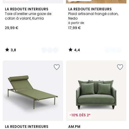
3,8
4,4
15
LA REDOUTE INTERIEURS
11
LA REDOUTE INTERIEURS
/ 5
/ 5
Taie d'oreiller unie gaze de
Plaid artisanal frangé coton,
Couleurs
Couleurs
coton à volant, Kumla
Nedo
à partir de
29,99 €
17,99 €
3,8
4,4
/
/
5
5
-10% DÈS 2*
4,4
4,9
2
LA REDOUTE INTERIEURS
16
AM.PM