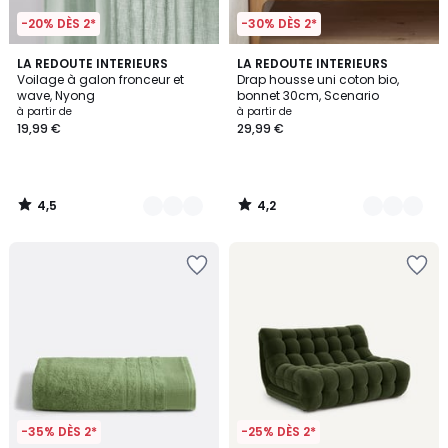
-20% DÈS 2*
-30% DÈS 2*
4,5
4,2
5
LA REDOUTE INTERIEURS
9
LA REDOUTE INTERIEURS
/ 5
/ 5
Voilage à galon fronceur et
Drap housse uni coton bio,
Couleurs
Couleurs
wave, Nyong
bonnet 30cm, Scenario
à partir de
à partir de
19,99 €
29,99 €
4,5
4,2
/
/
5
5
-35% DÈS 2*
-25% DÈS 2*