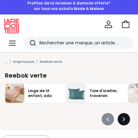
BONS PLANS | Jusqu'à -50% dès 2 articles*
Aller
au
La
panie
Redoute
Menu
Rechercher
Les
...
derniers
Drap housse
Reebok verte
articles
Reebok verte
consultés
Linge de lit
Taie d'oreiller,
enfant, ado
traversin
Précédent
Suivan
-
-
défiler
défiler