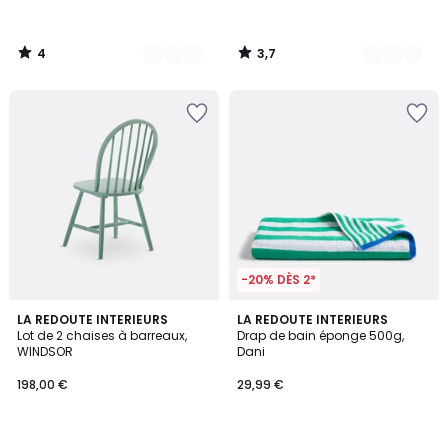
4
3,7
/
/
5
5
-20% DÈS 2*
4,3
4,8
4
LA REDOUTE INTERIEURS
8
LA REDOUTE INTERIEURS
/ 5
/ 5
Lot de 2 chaises à barreaux,
Drap de bain éponge 500g,
Couleurs
Couleurs
WINDSOR
Dani
198,00 €
29,99 €