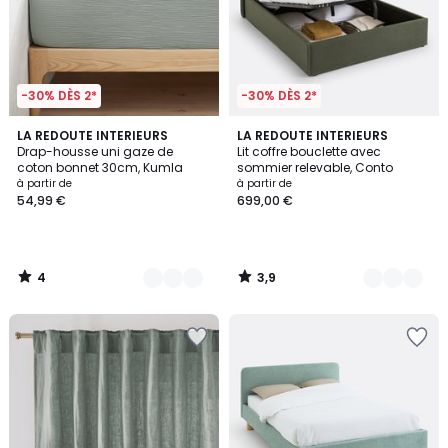
-30% DÈS 2*
-30% DÈS 2*
4
3,9
17
LA REDOUTE INTERIEURS
2
LA REDOUTE INTERIEURS
/
/ 5
Drap-housse uni gaze de
Lit coffre bouclette avec
Couleurs
Couleurs
5
coton bonnet 30cm, Kumla
sommier relevable, Conto
à partir de
à partir de
54,99 €
699,00 €
4
3,9
/
/
5
5