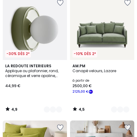
-30% DÈS 2*
-10% DÈS 2*
4,9
4,5
4
LA REDOUTE INTERIEURS
16
AM.PM
/ 5
/ 5
Applique ou plafonnier, rond,
Canapé velours, Lazare
Couleurs
Couleurs
céramique et verre opaline,
diamètre 16,8 cm, HOLI
à partir de
44,99 €
2500,00 €
2125,00 €
4,9
4,5
/
/
5
5