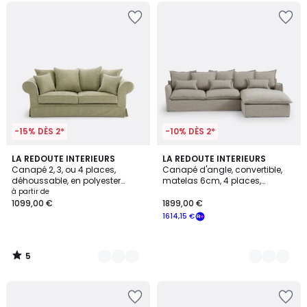
-15% DÈS 2*
-10% DÈS 2*
5
5
LA REDOUTE INTERIEURS
4
LA REDOUTE INTERIEURS
/
Canapé 2, 3, ou 4 places,
Canapé d'angle, convertible,
Couleurs
Couleurs
5
déhoussable, en polyester
matelas 6cm, 4 places,
chiné, ADELIA
dehoussable, polyester, ODNA
à partir de
1099,00 €
1899,00 €
1614,15 €
5
/
5