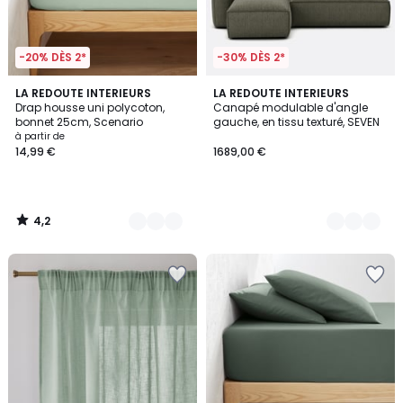
-20% DÈS 2*
-30% DÈS 2*
4,2
15
LA REDOUTE INTERIEURS
5
LA REDOUTE INTERIEURS
/ 5
Drap housse uni polycoton,
Canapé modulable d'angle
Couleurs
Couleurs
bonnet 25cm, Scenario
gauche, en tissu texturé, SEVEN
à partir de
14,99 €
1689,00 €
4,2
/
5