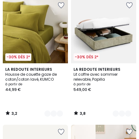
-30% DÈS 2*
-30% DÈS 2*
3,2
3,8
10
LA REDOUTE INTERIEURS
2
LA REDOUTE INTERIEURS
/ 5
/ 5
Housse de couette gaze de
Lit coffre avec sommier
Couleurs
Couleurs
coton/coton lavé, KUMCO
relevable, Papilla
à partir de
à partir de
44,99 €
549,00 €
3,2
3,8
/
/
5
5