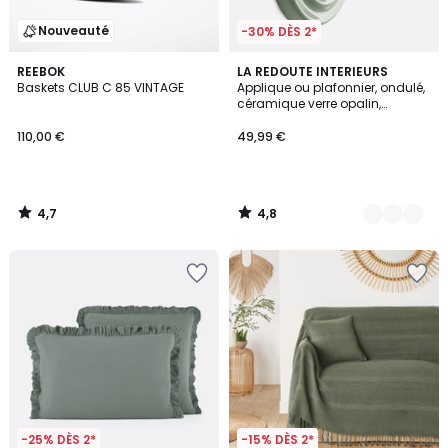
Nouveauté
-30% DÈS 2*
4,7
4,8
REEBOK
4
LA REDOUTE INTERIEURS
/ 5
/ 5
Baskets CLUB C 85 VINTAGE
Applique ou plafonnier, ondulé,
Couleurs
céramique verre opalin,
diamètre 24,5 cm HOLI
110,00 €
49,99 €
4,7
4,8
/
/
5
5
-25% DÈS 2*
-15% DÈS 2*