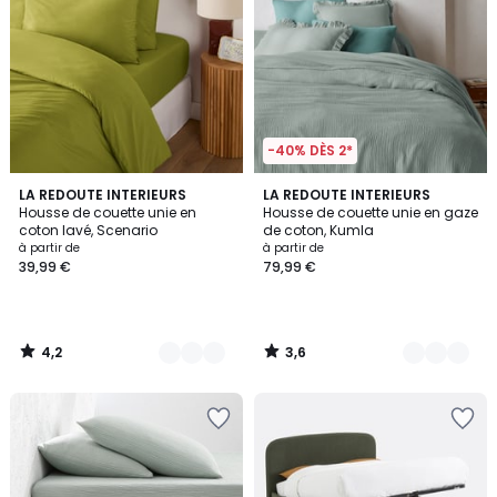
-40% DÈS 2*
4,2
3,6
18
LA REDOUTE INTERIEURS
17
LA REDOUTE INTERIEURS
/ 5
/ 5
Housse de couette unie en
Housse de couette unie en gaze
Couleurs
Couleurs
coton lavé, Scenario
de coton, Kumla
à partir de
à partir de
39,99 €
79,99 €
4,2
3,6
/
/
5
5