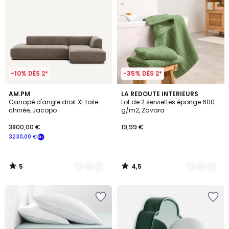
-10% DÈS 2*
-35% DÈS 2*
5
4,5
7
AM.PM
19
LA REDOUTE INTERIEURS
/
/ 5
Canapé d'angle droit XL toile
Lot de 2 serviettes éponge 600
Couleurs
Couleurs
5
chinée, Jacopo
g/m2, Zavara
3800,00 €
19,99 €
3230,00 €
5
4,5
/
/
5
5