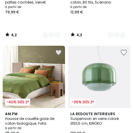
pattes cachées, Velvet
coton, 80 fils, Scenario
à partir de
à partir de
79,99 €
12,99 €
4,2
4,2
/
/
5
5
-40% DÈS 2*
-35% DÈS 2*
3,6
3,9
20
AM.PM
6
LA REDOUTE INTERIEURS
/ 5
/ 5
Housse de couette gaze de
Suspension en verre coloré
Couleurs
Couleurs
coton biologique, Yafa
Ø30,5 cm, KINOKO
à partir de