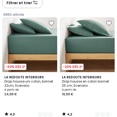
à
à
Filtrer et trier
gauche
droite
6860 articles
-30% DÈS 2*
-20% DÈS 2*
4,3
4,2
22
LA REDOUTE INTERIEURS
22
LA REDOUTE INTERIEURS
/ 5
/ 5
Drap housse uni coton, bonnet
Drap housse en coton bonnet
Couleurs
Couleurs
32cm, Scenario
25 cm, Scenario
Prix
à partir de
à partir de
24,99 €
19,99 €
à
partir
de
24,99
4,3
4,2
€.
/
/