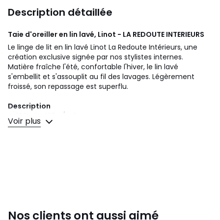
Description détaillée
Taie d'oreiller en lin lavé, Linot - LA REDOUTE INTERIEURS
Le linge de lit en lin lavé Linot La Redoute Intérieurs, une
création exclusive signée par nos stylistes internes.
Matière fraîche l'été, confortable l'hiver, le lin lavé
s'embellit et s'assouplit au fil des lavages. Légèrement
froissé, son repassage est superflu.
Description
• 100% lin, 165 g/m2
Voir plus
• Légèrement froissé, son repassage est superflu.
•
Taie d'oreiller vendue à l'unité
Entretien
• Température de lavage 40°
Dimensions
• 50 x 70 cm : taie rectangulaire
• 63 x 63 cm : taie carrée
Nos clients ont aussi aimé
• 85 x 185 : taie de traversin. Diamètre : 42,5 cm