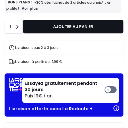
BONS PLANS :
-30% dès l’achat de 2 articles au choix*
J'en
BONS
Voir plus
profite !
PLANS
:
-30%
Quantité
1
AJOUTER AU PANIER
dès
l’achat
de
2
articles
Livraison sous 2 à 3 jours
au
choix*
J'en
Livraison à partir de :
1,99 €
profite
!
Essayez gratuitement pendant
30 jours
Puis 19€ / an
Livraison offerte avec La Redoute +