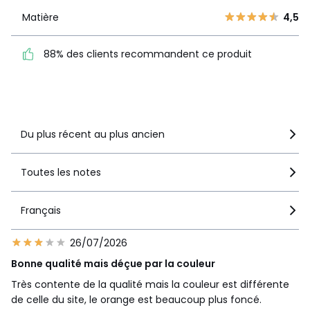
1
99
Matière
4,5
Matière
4,5
88% des clients
88% des clients recommandent ce produit
recommandent ce produit
Voir le détail de la note
Du plus récent au plus ancien
Toutes les notes
Français
26/07/2026
Bonne qualité mais déçue par la couleur
Très contente de la qualité mais la couleur est différente
de celle du site, le orange est beaucoup plus foncé.