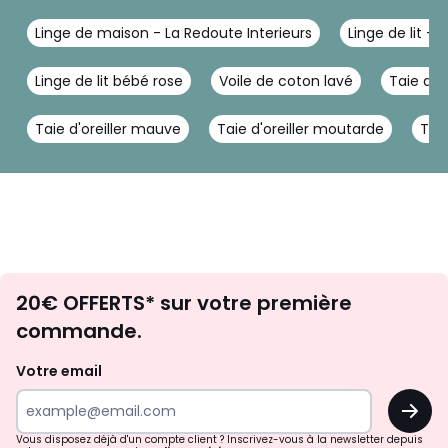
Linge de maison - La Redoute Interieurs
Linge de lit - 
Linge de lit bébé rose
Voile de coton lavé
Taie d'o
Taie d'oreiller mauve
Taie d'oreiller moutarde
Taie
Envie
20€ OFFERTS* sur votre première
d'inspirations
commande.
et
de
Votre email
surprises?
OK
!
Vous disposez déjà d'un compte client ? Inscrivez-vous à la newsletter depuis