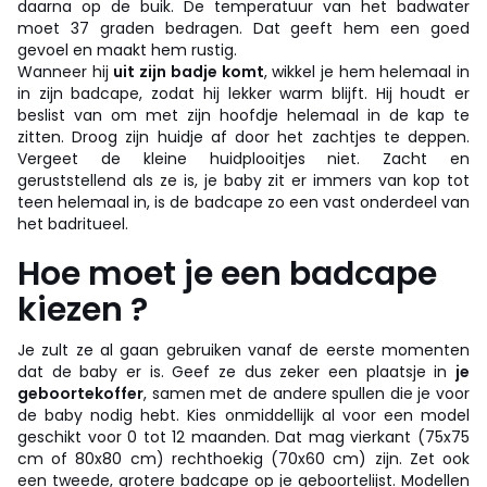
daarna op de buik. De temperatuur van het badwater
moet 37 graden bedragen. Dat geeft hem een goed
gevoel en maakt hem rustig.
Wanneer hij
uit zijn badje komt
, wikkel je hem helemaal in
in zijn badcape, zodat hij lekker warm blijft. Hij houdt er
beslist van om met zijn hoofdje helemaal in de kap te
zitten. Droog zijn huidje af door het zachtjes te deppen.
Vergeet de kleine huidplooitjes niet. Zacht en
geruststellend als ze is, je baby zit er immers van kop tot
teen helemaal in, is de badcape zo een vast onderdeel van
het badritueel.
Hoe moet je een badcape
kiezen ?
Je zult ze al gaan gebruiken vanaf de eerste momenten
dat de baby er is. Geef ze dus zeker een plaatsje in
je
geboortekoffer
, samen met de andere spullen die je voor
de baby nodig hebt. Kies onmiddellijk al voor een model
geschikt voor 0 tot 12 maanden. Dat mag vierkant (75x75
cm of 80x80 cm) rechthoekig (70x60 cm) zijn. Zet ook
een tweede, grotere badcape op je geboortelijst. Modellen