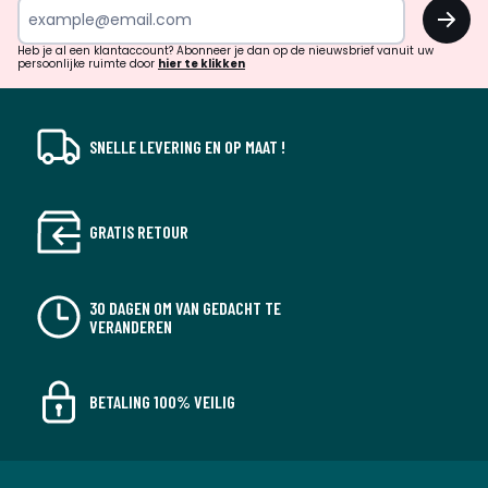
OK
en
!
verrassingen?
Heb je al een klantaccount? Abonneer je dan op de nieuwsbrief vanuit uw
persoonlijke ruimte door
hier te klikken
SNELLE LEVERING EN OP MAAT !
GRATIS RETOUR
30 DAGEN OM VAN GEDACHT TE
VERANDEREN
BETALING 100% VEILIG