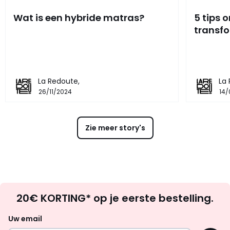
Wat is een hybride matras?
5 tips 
transf
La Redoute,
La
26/11/2024
14/
Zie meer story's
Op
20€ KORTING* op je eerste bestelling.
zoek
naar
Uw email
inspiratie