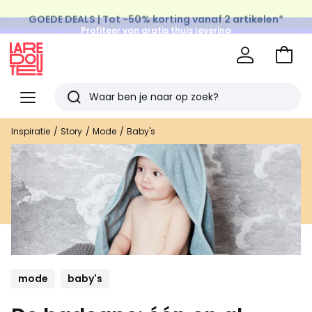
GOEDE DEALS | Tot -50% korting vanaf 2 artikelen*
Profiteer van gratis thuis levering
op al de Mode & Home aankopen
Naar
het
La
winke
Redoute
Menu
Zoeken
Laatst
Inspiratie
Story
Mode
Baby's
bekeken
artikelen
mode
baby's