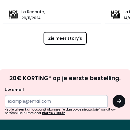
La Redoute,
La
26/11/2024
14/
Zie meer story's
Op
20€ KORTING* op je eerste bestelling.
zoek
naar
Uw email
inspiratie
OK
en
!
verrassingen?
Heb je al een klantaccount? Abonneer je dan op de nieuwsbrief vanuit uw
persoonlijke ruimte door
hier te klikken