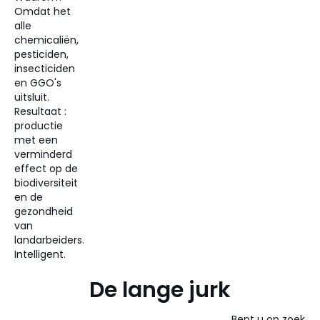
Omdat het
alle
chemicaliën,
pesticiden,
insecticiden
en GGO's
uitsluit.
Resultaat :
productie
met een
verminderd
effect op de
biodiversiteit
en de
gezondheid
van
landarbeiders.
Intelligent.
De lange jurk
Bent u op zoek