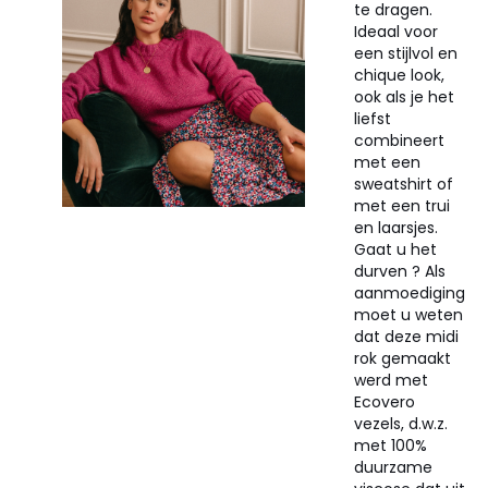
te dragen.
Ideaal voor
een stijlvol en
chique look,
ook als je het
liefst
combineert
met een
sweatshirt of
met een trui
en laarsjes.
Gaat u het
durven ? Als
aanmoediging
moet u weten
dat deze midi
rok gemaakt
werd met
Ecovero
vezels, d.w.z.
met 100%
duurzame