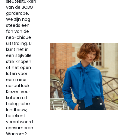
sleutelstukken
van de BCBG
garderobe.
We zijn nog
steeds een
fan van de
neo-chique
uitstraling. U
kunt het in
een stijlvolle
strik knopen
of het open
laten voor
een meer
casual look.
Kiezen voor
katoen uit
biologische
landbouw,
betekent
verantwoord
consumeren.
Waarom?