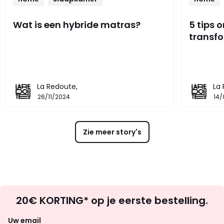
Wat is een hybride matras?
5 tips 
transf
La Redoute,
La
26/11/2024
14/
Zie meer story's
Op
20€ KORTING* op je eerste bestelling.
zoek
naar
Uw email