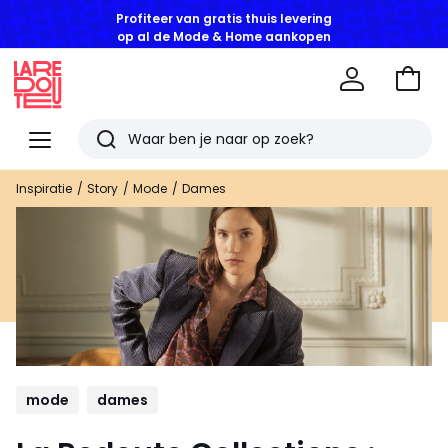
Profiteer van gratis thuis levering
op al de Mode & Home aankopen
Naar
het
La
winke
Redoute
Menu
Zoeken
Laatst
Inspiratie
Story
Mode
Dames
bekeken
artikelen
mode
dames