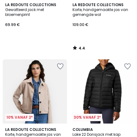
4.4
LA REDOUTE COLLECTIONS
LA REDOUTE COLLECTIONS
/ 5
Gewatteerd jack met
Korte, handgemaakte jas van
bloemenprint
gemengde wol
69.99 €
109.00 €
4.4
/
5
10% VANAF 2*
30% VANAF 2*
4.4
2
LA REDOUTE COLLECTIONS
COLUMBIA
/ 5
Korte, handgemaakte jas van
Lake 22 Donsjack met kap
Kleuren