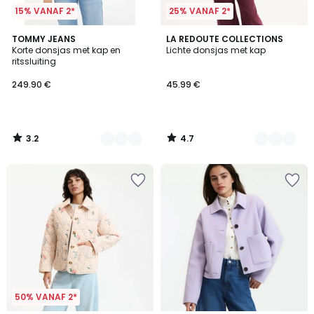
15% VANAF 2*
25% VANAF 2*
3.2
4.7
2
TOMMY JEANS
4
LA REDOUTE COLLECTIONS
/ 5
/ 5
Korte donsjas met kap en
Lichte donsjas met kap
Kleuren
Kleuren
ritssluiting
249.90 €
45.99 €
3.2
4.7
/
/
5
5
50% VANAF 2*