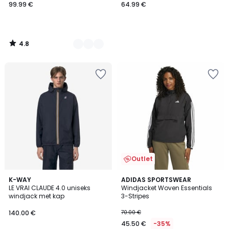
99.99 €
64.99 €
4.8
/
5
Outlet
3.8
11
K-WAY
ADIDAS SPORTSWEAR
/ 5
LE VRAI CLAUDE 4.0 uniseks
Windjacket Woven Essentials
Kleuren
windjack met kap
3-Stripes
140.00 €
70.00 €
45.50 €
-35%