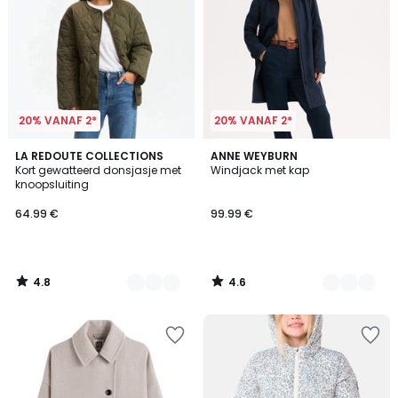
20% VANAF 2*
20% VANAF 2*
4.8
4.6
3
LA REDOUTE COLLECTIONS
2
ANNE WEYBURN
/ 5
/ 5
Kort gewatteerd donsjasje met
Windjack met kap
Kleuren
Kleuren
knoopsluiting
64.99 €
99.99 €
4.8
4.6
/
/
5
5