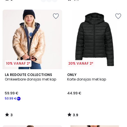
/
/
5
5
10% VANAF 2*
20% VANAF 2*
3
3.9
LA REDOUTE COLLECTIONS
ONLY
/
/ 5
Omkeerbare donsjas met kap
Korte donsjas met kap
5
59.99 €
44.99 €
50.99 €
3
3.9
/
/
5
5