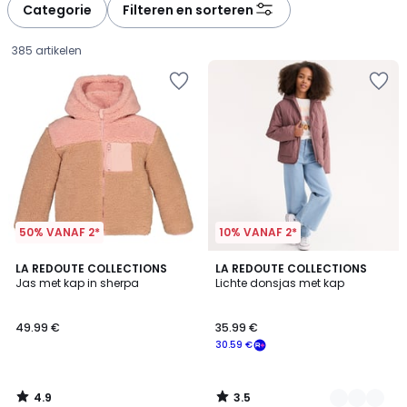
à
à
Categorie
Filteren en sorteren
gauche
droite
385 artikelen
50% VANAF 2*
10% VANAF 2*
4.9
3.5
LA REDOUTE COLLECTIONS
3
LA REDOUTE COLLECTIONS
/ 5
/ 5
Jas met kap in sherpa
Lichte donsjas met kap
Kleuren
49.99
49.99 €
35.99 €
€.
30.59 €
4.9
3.5
/
/