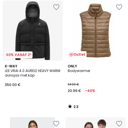
Outlet
30% VANAF 2*
2.3
K-WAY
ONLY
/ 5
LEE VRAI 4.0 AURELE HEAVY WARM
Bodywarmer
donsjas met kap
350.00 €
34.99 €
20.99 €
-40%
2.3
/
5