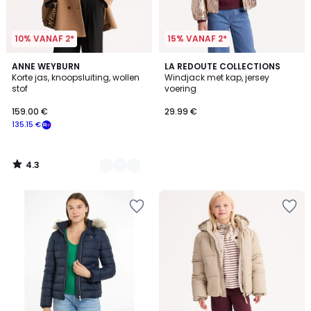
10% VANAF 2*
15% VANAF 2*
4.3
2
ANNE WEYBURN
LA REDOUTE COLLECTIONS
/ 5
Korte jas, knoopsluiting, wollen
Windjack met kap, jersey
Kleuren
stof
voering
159.00 €
29.99 €
135.15 €
4.3
/
5