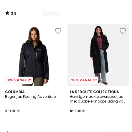
3.8
/
5
10% VANAF 2*
20% VANAF 2*
5
COLUMBIA
4
LA REDOUTE COLLECTIONS
/
Regenjas Pouring Adventure
Handgemaakte oversized jas
Kleuren
5
met dubbele knoopsluiting van
gemengde wol
100.00 €
169.00 €