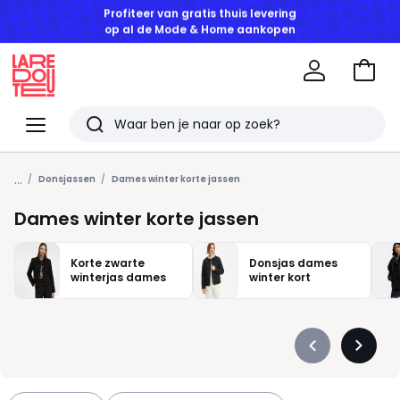
GOEDE DEALS | Tot -50% korting vanaf 2 artikelen*
Naar
het
La
winke
Redoute
Menu
Zoeken
Laatst
...
bekeken
Donsjassen
Dames winter korte jassen
artikelen
Dames winter korte jassen
Korte zwarte
Donsjas dames
winterjas dames
winter kort
Précédent
Suivan
-
-
défiler
défiler