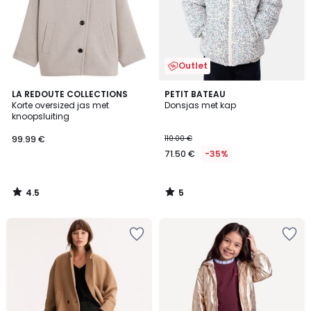
Outlet
4.5
5
LA REDOUTE COLLECTIONS
PETIT BATEAU
/ 5
/
Korte oversized jas met
Donsjas met kap
5
knoopsluiting
99.99 €
110.00 €
71.50 €
-35%
4.5
5
/
/
5
5