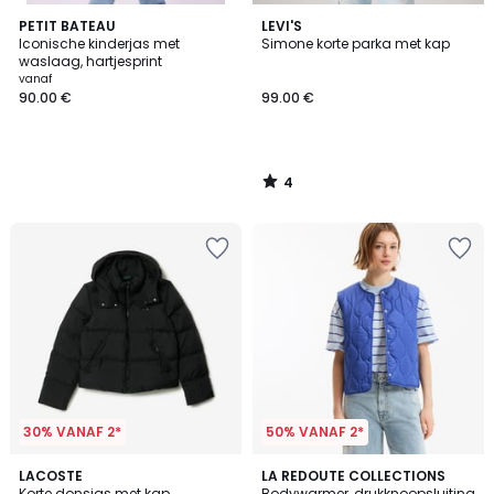
4
PETIT BATEAU
LEVI'S
/
Iconische kinderjas met
Simone korte parka met kap
5
waslaag, hartjesprint
vanaf
90.00 €
99.00 €
4
/
5
30% VANAF 2*
50% VANAF 2*
4.8
LACOSTE
3
LA REDOUTE COLLECTIONS
/ 5
Korte donsjas met kap
Bodywarmer, drukknoopsluiting