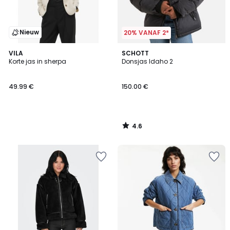
Nieuw
20% VANAF 2*
4.6
VILA
SCHOTT
/ 5
Korte jas in sherpa
Donsjas Idaho 2
49.99 €
150.00 €
4.6
/
5