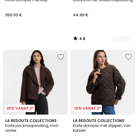
Kleuren
350.00 €
44.99 €
4.8
/
5
25% VANAF 2*
15% VANAF 2*
4.8
2
LA REDOUTE COLLECTIONS
LA REDOUTE COLLECTIONS
/ 5
Korte jas, knoopsluiting, mid-
Korte donsjas met stippen, van
Kleuren
winter
katoen