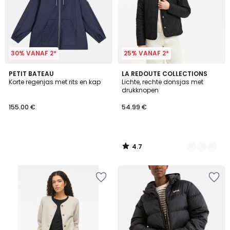
30% VANAF 2*
25% VANAF 2*
4.7
PETIT BATEAU
2
LA REDOUTE COLLECTIONS
/ 5
Korte regenjas met rits en kap
Lichte, rechte donsjas met
Kleuren
drukknopen
155.00 €
54.99 €
4.7
/
5