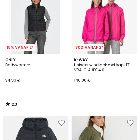
15% VANAF 2*
30% VANAF 2*
2.3
ONLY
K-WAY
/ 5
Bodywarmer
Uniseks windjack met kap LEE
VRAI CLAUDE 4.0
34.99 €
140.00 €
2.3
/
5