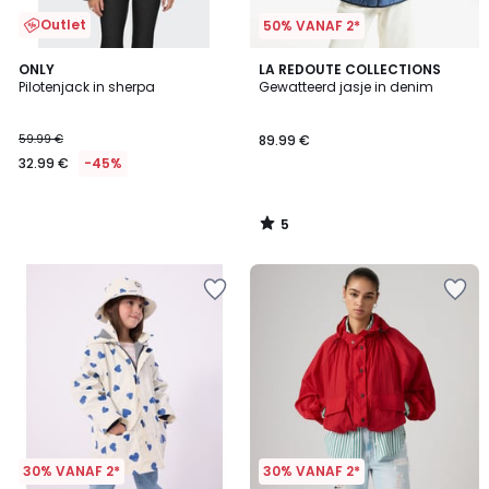
Outlet
50% VANAF 2*
5
ONLY
LA REDOUTE COLLECTIONS
/
Pilotenjack in sherpa
Gewatteerd jasje in denim
5
59.99 €
89.99 €
32.99 €
-45%
5
/
5
30% VANAF 2*
30% VANAF 2*