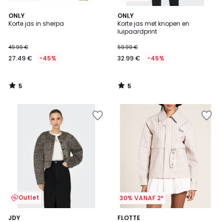
5
5
ONLY
ONLY
/
/
Korte jas in sherpa
Korte jas met knopen en
5
5
luipaardprint
49.99 €
59.99 €
27.49 €
-45%
32.99 €
-45%
5
5
/
/
5
5
Outlet
30% VANAF 2*
5
JDY
2
FLOTTE