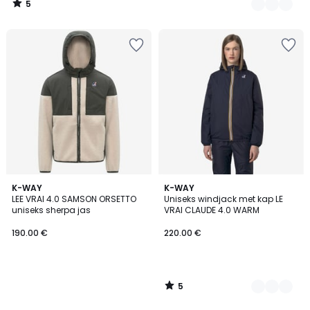
5
/
5
5
K-WAY
3
K-WAY
/
LEE VRAI 4.0 SAMSON ORSETTO
Uniseks windjack met kap LE
Kleuren
5
uniseks sherpa jas
VRAI CLAUDE 4.0 WARM
190.00 €
220.00 €
5
/
5