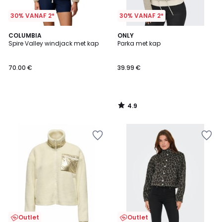
30% VANAF 2*
30% VANAF 2*
4.9
COLUMBIA
ONLY
/ 5
Spire Valley windjack met kap
Parka met kap
70.00 €
39.99 €
4.9
/
5
Outlet
Outlet