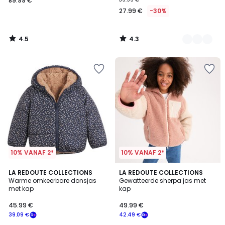
89.99 €
27.99 €
-30%
4.5
4.3
/
/
5
5
10% VANAF 2*
10% VANAF 2*
4.3
LA REDOUTE COLLECTIONS
LA REDOUTE COLLECTIONS
/ 5
Warme omkeerbare donsjas
Gewatteerde sherpa jas met
met kap
kap
45.99 €
49.99 €
39.09 €
42.49 €