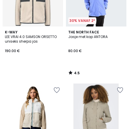
30% VANAF 2*
4.5
K-WAY
THE NORTH FACE
/ 5
LEE VRAI 4.0 SAMSON ORSETTO
Jasje met kap ANTORA
uniseks sherpa jas
190.00 €
80.00 €
4.5
/
5