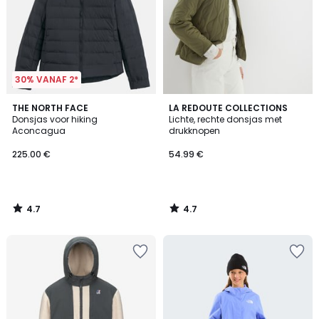
30% VANAF 2*
4.7
4.7
THE NORTH FACE
LA REDOUTE COLLECTIONS
/ 5
/ 5
Donsjas voor hiking
Lichte, rechte donsjas met
Aconcagua
drukknopen
225.00 €
54.99 €
4.7
4.7
/
/
5
5