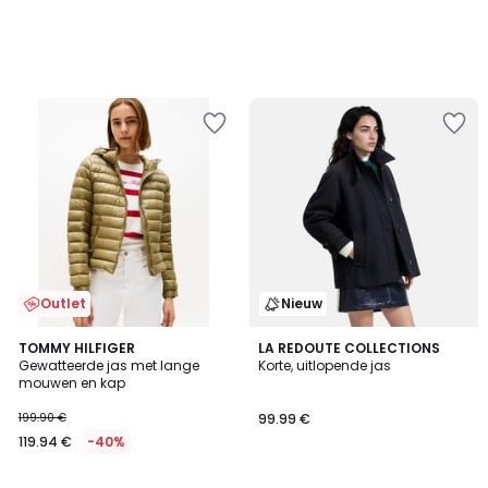
Outlet
Nieuw
2
TOMMY HILFIGER
2
LA REDOUTE COLLECTIONS
Gewatteerde jas met lange
Korte, uitlopende jas
Kleuren
Kleuren
mouwen en kap
199.90 €
99.99 €
119.94 €
-40%