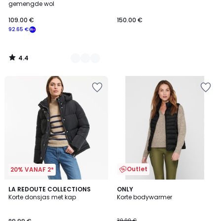
gemengde wol
109.00 €
150.00 €
92.65 €
4.4
/
5
Outlet
20% VANAF 2*
4.5
4.3
LA REDOUTE COLLECTIONS
2
ONLY
/ 5
/ 5
Korte donsjas met kap
Korte bodywarmer
Kleuren
39.99 €