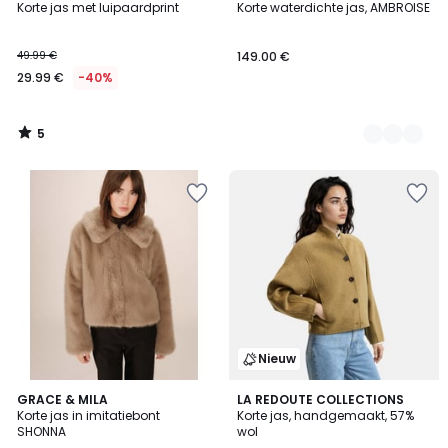
/
Korte jas met luipaardprint
Korte waterdichte jas, AMBROISE
Kleuren
5
49.99 €
149.00 €
29.99 €
-40%
5
/
5
Nieuw
5
GRACE & MILA
LA REDOUTE COLLECTIONS
/
Korte jas in imitatiebont
Korte jas, handgemaakt, 57%
5
SHONNA
wol