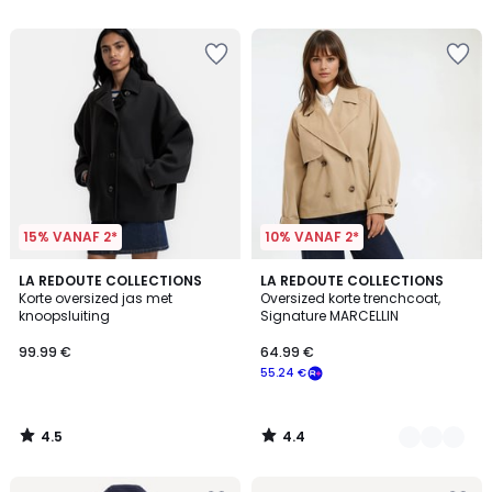
5
5
15% VANAF 2*
10% VANAF 2*
4.5
4.4
LA REDOUTE COLLECTIONS
2
LA REDOUTE COLLECTIONS
/ 5
/ 5
Korte oversized jas met
Oversized korte trenchcoat,
Kleuren
knoopsluiting
Signature MARCELLIN
99.99 €
64.99 €
55.24 €
4.5
4.4
/
/
5
5