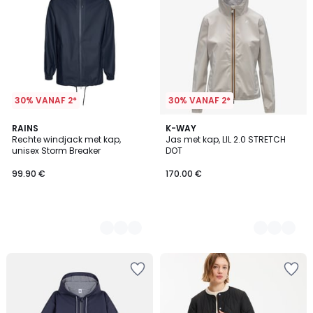
30% VANAF 2*
30% VANAF 2*
2
RAINS
3
K-WAY
Rechte windjack met kap,
Jas met kap, LIL 2.0 STRETCH
Kleuren
Kleuren
unisex Storm Breaker
DOT
99.90 €
170.00 €