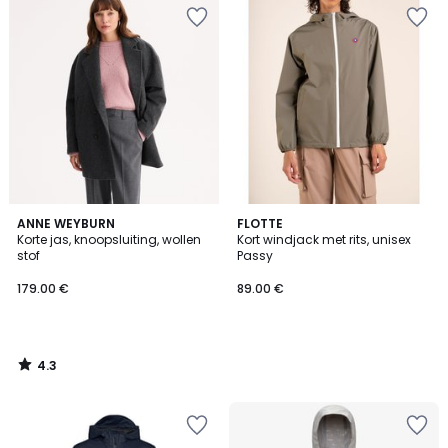
4.3
ANNE WEYBURN
FLOTTE
/ 5
Korte jas, knoopsluiting, wollen
Kort windjack met rits, unisex
stof
Passy
179.00 €
89.00 €
4.3
/
5