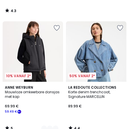
4.3
/
5
10% VANAF 2*
50% VANAF 2*
5
4.4
2
ANNE WEYBURN
LA REDOUTE COLLECTIONS
/
/ 5
Mouwloze omkeerbare donsjas
Korte denim trenchcoat,
Kleuren
5
met kap
Signature MARCELLIN
69.99 €
89.99 €
59.49 €
5
4.4