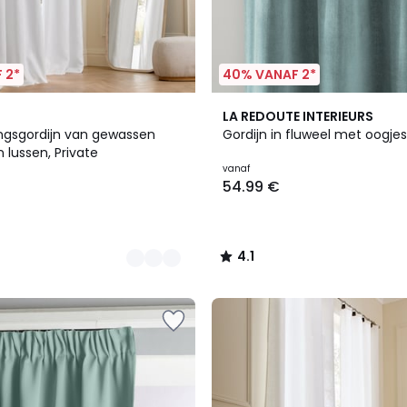
 2*
40% VANAF 2*
7
4.1
LA REDOUTE INTERIEURS
Kleuren
/ 5
ingsgordijn van gewassen
Gordijn in fluweel met oogjes
n lussen, Private
vanaf
54.99 €
4.1
/
5