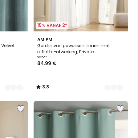
15% VANAF 2*
11
3.8
AM.PM
Kleuren
/ 5
 Velvet
Gordijn van gewassen Linnen met
ruflette-afwerking, Private
vanaf
84.99 €
3.8
/
5