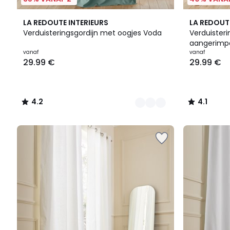
7
4.2
7
4.1
LA REDOUTE INTERIEURS
LA REDOUT
Kleuren
/ 5
Kleuren
/ 5
Verduisteringsgordijn met oogjes Voda
Verduisteri
aangerimpe
Prijs
vanaf
vanaf
29.99 €
29.99 €
vanaf
29.99
€.
4.2
4.1
/
/
5
5