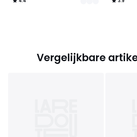
4.4
3.9
/
/
5
5
Vergelijkbare artik