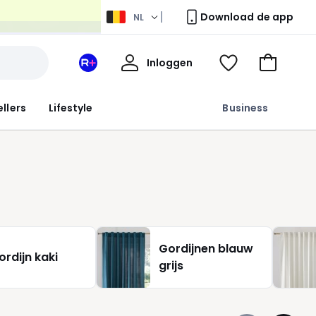
Download de app
NL
Mijn
Inloggen
Mijn
Kijk
Naar
profiel
La
mijn
het
Redoute
wishlist
winkelma
ellers
Lifestyle
Business
+
ruimte
Gordijnen blauw
ordijn kaki
grijs