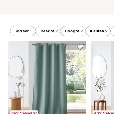
Sorteer
breedte
hoogte
kleuren
35% VANAF 2*
40% VANAF