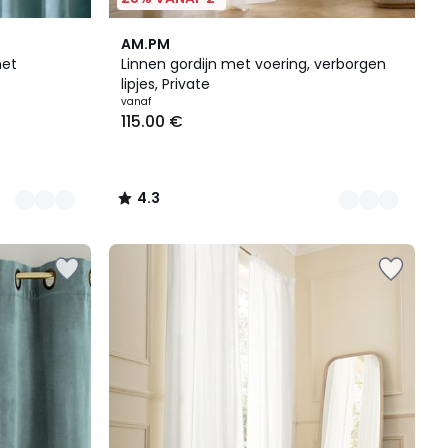
11
4.3
AM.PM
Kleuren
/ 5
met
Linnen gordijn met voering, verborgen
lipjes, Private
vanaf
115.00 €
4.3
/
5