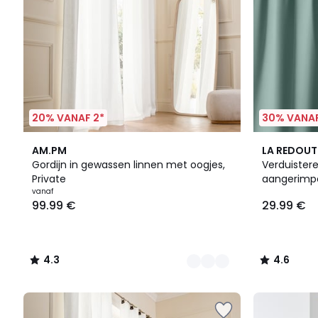
20% VANAF 2*
30% VANAF
11
4.3
7
4.6
AM.PM
LA REDOUT
Kleuren
/ 5
Kleuren
/ 5
Gordijn in gewassen linnen met oogjes,
Verduistere
Private
aangerimpe
vanaf
99.99 €
29.99 €
4.3
4.6
/
/
5
5