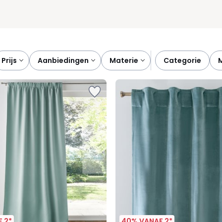
prijs
aanbiedingen
materie
categorie
 2*
40% VANAF 2*