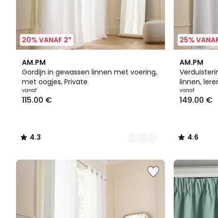
20% VANAF 2*
25% VANAF
11
4.3
11
4.6
AM.PM
AM.PM
Kleuren
/ 5
Kleuren
/ 5
Gordijn in gewassen linnen met voering,
Verduister
met oogjes, Private
linnen, lere
vanaf
vanaf
115.00 €
149.00 €
4.3
4.6
/
/
5
5