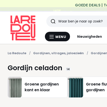
Profiteer van gratis th
Zoeken
Laatst
Nieuwigheden
MENU
Menu
bekeken
La
Redoute
artikelen
La Redoute
Gordijnen, vitrages, jaloezieën
Gordijne
Gordijn celadon
14
Groene gordijnen
Groene fl
kant en klaar
gordijnen