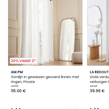
20% VANAF 2*
11
4.4
3.9
AM.PM
LA REDOUT
Kleuren
/ 5
/ 5
Gordijn in gewassen gevoerd linnen met
Voda verdu
ringen, Private
verborgen 
vanaf
vanaf
115.00 €
39.99 €