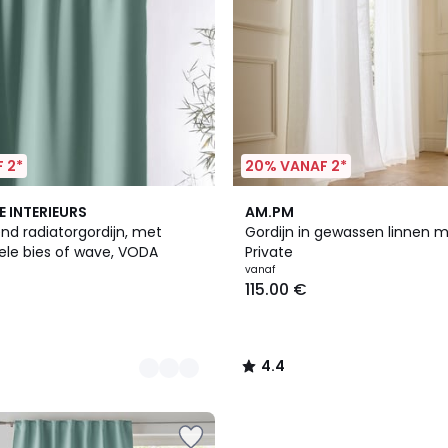
 2*
20% VANAF 2*
11
4.4
E INTERIEURS
AM.PM
Kleuren
/ 5
nd radiatorgordijn, met
Gordijn in gewassen linnen m
le bies of wave, VODA
Private
vanaf
115.00 €
4.4
/
5