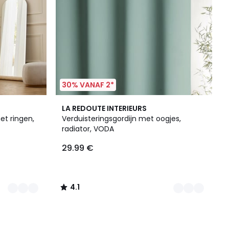
30% VANAF 2*
7
4.1
LA REDOUTE INTERIEURS
Kleuren
/ 5
et ringen,
Verduisteringsgordijn met oogjes,
radiator, VODA
29.99 €
4.1
/
5