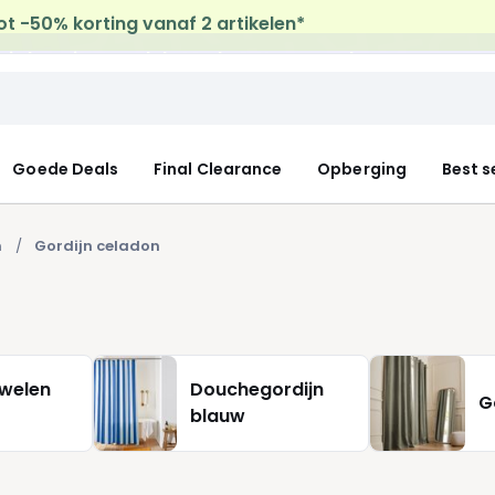
uis levering
op al de Mode & Home aankopen
Goede Deals
Final Clearance
Opberging
Best s
n
Gordijn celadon
uwelen
Douchegordijn
G
blauw