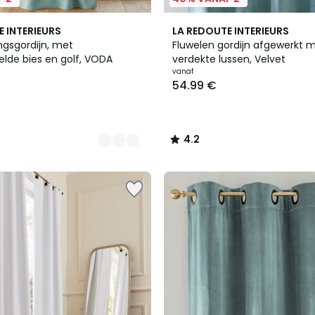
10
4.2
E INTERIEURS
LA REDOUTE INTERIEURS
Kleuren
/ 5
ngsgordijn, met
Fluwelen gordijn afgewerkt 
lde bies en golf, VODA
verdekte lussen, Velvet
vanaf
54.99 €
4.2
/
5