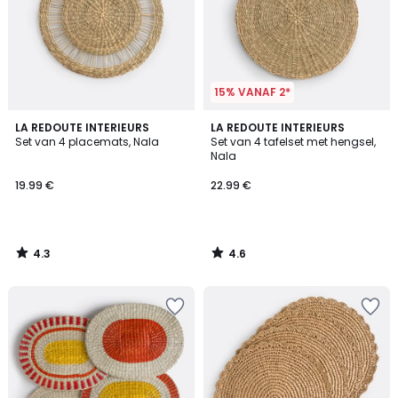
15% VANAF 2*
4.3
4.6
LA REDOUTE INTERIEURS
LA REDOUTE INTERIEURS
/ 5
/ 5
Set van 4 placemats, Nala
Set van 4 tafelset met hengsel,
Nala
19.99 €
22.99 €
4.3
4.6
/
/
5
5