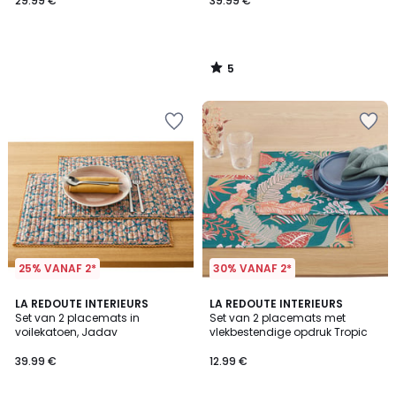
29.99 €
39.99 €
5
/
5
25% VANAF 2*
30% VANAF 2*
4.6
4.4
2
LA REDOUTE INTERIEURS
LA REDOUTE INTERIEURS
/ 5
/ 5
Set van 2 placemats in
Set van 2 placemats met
Kleuren
voilekatoen, Jadav
vlekbestendige opdruk Tropic
39.99 €
12.99 €