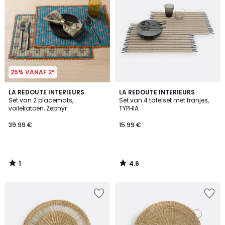
25% VANAF 2*
1
4.6
LA REDOUTE INTERIEURS
LA REDOUTE INTERIEURS
/
/ 5
Set van 2 placemats,
Set van 4 tafelset met franjes,
5
voilekatoen, Zephyr
TYPHIA
39.99 €
15.99 €
1
4.6
/
/
5
5