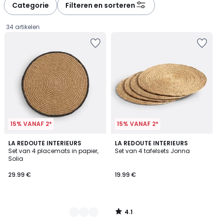
Categorie
Filteren en sorteren
34 artikelen
15% VANAF 2*
15% VANAF 2*
4.1
2
LA REDOUTE INTERIEURS
LA REDOUTE INTERIEURS
/ 5
Set van 4 placemats in papier,
Set van 4 tafelsets Jonna
Kleuren
Solia
29.99
29.99 €
19.99 €
€.
4.1
/