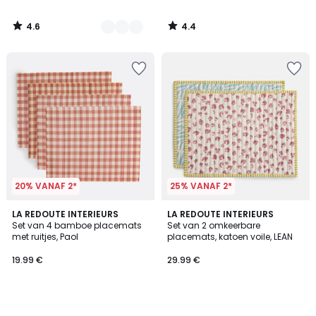
4.6
4.4
/
/
5
5
20% VANAF 2*
25% VANAF 2*
LA REDOUTE INTERIEURS
LA REDOUTE INTERIEURS
Set van 4 bamboe placemats
Set van 2 omkeerbare
met ruitjes, Paol
placemats, katoen voile, LEAN
19.99 €
29.99 €