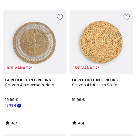
10% VANAF 2*
15% VANAF 2*
4.7
4.4
LA REDOUTE INTERIEURS
LA REDOUTE INTERIEURS
/ 5
/ 5
Set van 4 placemats, Nala
Set van 4 tafelsets Solifa
19.99 €
19.99 €
16.99 €
4.7
4.4
/
/
5
5