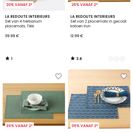
20% VANAF 2*
25% VANAF 2*
1
3.8
LA REDOUTE INTERIEURS
2
LA REDOUTE INTERIEURS
/
/ 5
Set van 4 herbarium
Set van 2 placemats in gecoat
Kleuren
5
placemats, Tikki
katoen Irun
39.99 €
12.99 €
1
3.8
/
/
5
5
35% VANAF 2*
35% VANAF 2*