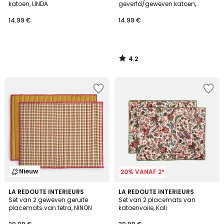
katoen, LINDA
geverfd/geweven katoen,
Formia
14.99 €
14.99 €
4.2
/
5
Nieuw
20% VANAF 2*
5
LA REDOUTE INTERIEURS
LA REDOUTE INTERIEURS
/
Set van 2 geweven geruite
Set van 2 placemats van
5
placemats van tetra, NINON
katoenvoile, Kali