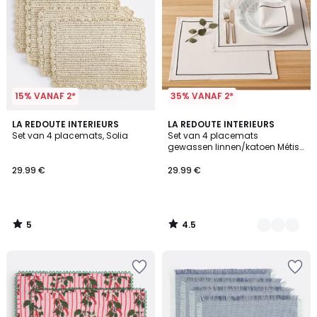
15% VANAF 2*
35% VANAF 2*
5
4.5
LA REDOUTE INTERIEURS
4
LA REDOUTE INTERIEURS
/
/ 5
Set van 4 placemats, Solia
Set van 4 placemats
Kleuren
5
gewassen linnen/katoen Métis
Bourdon
29.99 €
29.99 €
5
4.5
/
/
5
5