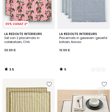
35% VANAF 2*
3.5
5
LA REDOUTE INTERIEURS
3
LA REDOUTE INTERIEURS
/ 5
/
Set van 2 placemats in
Placemats in geweven-geverfd
Kleuren
5
voilekatoen, Chili
katoen, Navao
39.99 €
19.99 €
3.5
5
/
/
5
5