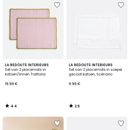
4.4
2.5
LA REDOUTE INTERIEURS
LA REDOUTE INTERIEURS
/ 5
/ 5
Set van 2 placemats in
Set van 2 placemats in soepel
katoen/linnen Trattoria
gecoat katoen, Scénario
19.99 €
9.99 €
4.4
2.5
/
/
5
5