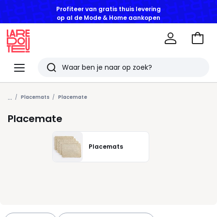
Profiteer van gratis thuis levering
op al de Mode & Home aankopen
Naar
het
La
winke
Redoute
Menu
Zoeken
Laatst
...
bekeken
Placemats
Placemate
artikelen
Placemate
Placemats