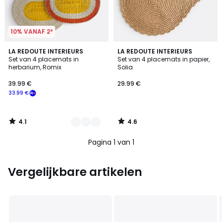
10% VANAF 2*
4.1
4.6
2
LA REDOUTE INTERIEURS
LA REDOUTE INTERIEURS
/ 5
/ 5
Set van 4 placemats in
Set van 4 placemats in papier,
Kleuren
herbarium, Romix
Solia
39.99 €
29.99 €
33.99 €
4.1
4.6
/
/
5
5
Pagina 1 van 1
Vergelijkbare artikelen