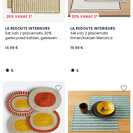
25% VANAF 2*
20% VANAF 2*
5
3
LA REDOUTE INTERIEURS
LA REDOUTE INTERIEURS
/
/
Set van 2 placemats, 30%
Set van 2 placemats
5
5
gerecycled katoen, geweven-
linnen/katoen Menorca
geverfd, Soizic
14.99 €
19.99 €
5
3
/
/
5
5