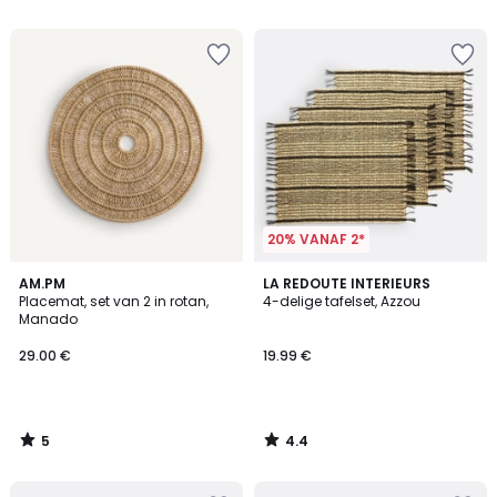
5
20% VANAF 2*
5
4.4
AM.PM
LA REDOUTE INTERIEURS
/
/ 5
Placemat, set van 2 in rotan,
4-delige tafelset, Azzou
5
Manado
29.00 €
19.99 €
5
4.4
/
/
5
5