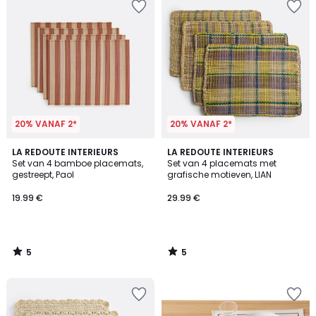
20% VANAF 2*
20% VANAF 2*
5
5
LA REDOUTE INTERIEURS
LA REDOUTE INTERIEURS
/
/
Set van 4 bamboe placemats,
Set van 4 placemats met
5
5
gestreept, Paol
grafische motieven, LIAN
19.99 €
29.99 €
5
5
/
/
5
5