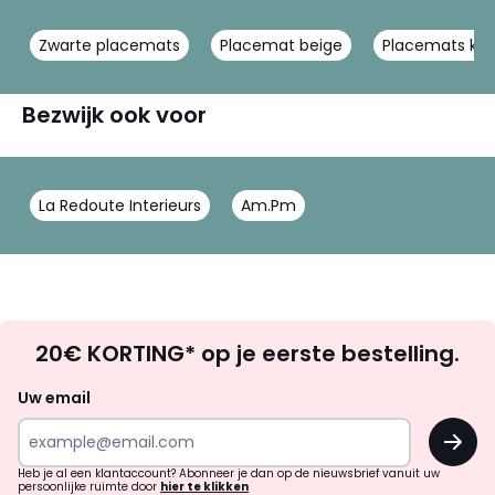
Zwarte placemats
Placemat beige
Placemats ka
Bezwijk ook voor
La Redoute Interieurs
Am.Pm
Op
20€ KORTING* op je eerste bestelling.
zoek
naar
Uw email
inspiratie
OK
en
!
verrassingen?
Heb je al een klantaccount? Abonneer je dan op de nieuwsbrief vanuit uw
persoonlijke ruimte door
hier te klikken