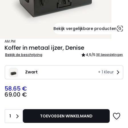
Bekijk vergelijkbare producten
AM.PM
Koffer in metaal ijzer, Denise
Bekijk de beschrijving
4,5
/5
181 beoordelingen
Zwart
+
1
Kleur
58.65 €
69.00
69.00 €
€
Schrijf
je
in
Aantal
1
TOEVOEGEN WINKELMAND
voor
ons