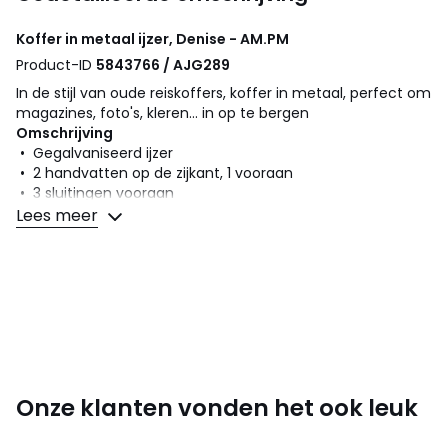
Koffer in metaal ijzer, Denise - AM.PM
Product-ID
5843766 / AJG289
In de stijl van oude reiskoffers, koffer in metaal, perfect om
magazines, foto's, kleren... in op te bergen
Omschrijving
• Gegalvaniseerd ijzer
• 2 handvatten op de zijkant, 1 vooraan
• 3 sluitingen vooraan
Lees meer
Afmetingen
• L47 x H19 x D.27 cm
Afmetingen en gewicht van de pakketten
1 pakket
• B54 x H26 x D34 cm, 3,6 kg
Kleuren
Zwart, Speculoos
Maten
47 x 27 x 19 cm
Onze klanten vonden het ook leuk