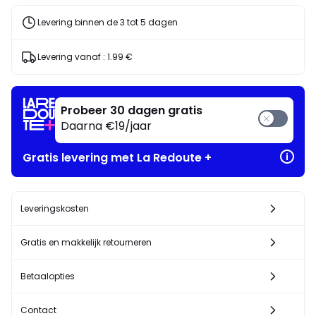
programma
om
Levering binnen de 3 tot 5 dagen
in
plaats
Levering vanaf :
1.99 €
daarvan
te
betalen
58.65
Probeer 30 dagen gratis
€.
Daarna €19/jaar
Gratis levering met La Redoute +
Leveringskosten
Gratis en makkelijk retourneren
Betaalopties
Contact