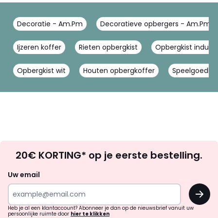
Decoratie - Am.Pm
Decoratieve opbergers - Am.Pm
Ijzeren koffer
Rieten opbergkist
Opbergkist industr
Opbergkist wit
Houten opbergkoffer
Speelgoedkas
Op
20€ KORTING* op je eerste bestelling.
zoek
naar
Uw email
inspiratie
OK
en
!
verrassingen?
Heb je al een klantaccount? Abonneer je dan op de nieuwsbrief vanuit uw
persoonlijke ruimte door
hier te klikken