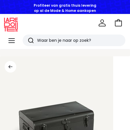
Profiteer van gratis thuis levering
op al de Mode & Home aankopen
Naar
het
La
winke
Redoute
Menu
Zoeken
Laatst
bekeken
artikelen