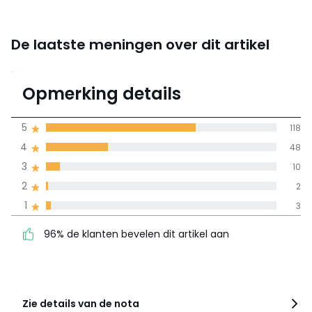
De laatste meningen over dit artikel
4.5
Opmerking details
181 mening(en)
gemiddelde bereikt
5
118
door alle landen
4
48
3
10
100% gecertificeerde beoordelingen,
La Redoute zet zich in
2
2
96% de klanten bevelen
5
118
1
3
dit artikel aan
4
48
96% de klanten bevelen dit artikel aan
3
10
2
2
1
3
Zie details van de nota