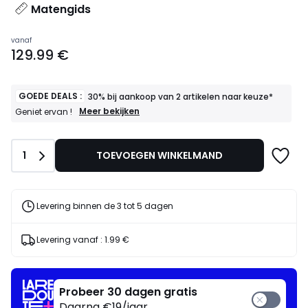
Matengids
Prijs
vanaf
129.99 €
vanaf
129.99
€.
GOEDE DEALS :
30% bij aankoop van 2 artikelen naar keuze*
GOEDE
Meer bekijken
Geniet ervan !
DEALS
:
30%
Aantal
1
TOEVOEGEN WINKELMAND
bij
aankoop
van
2
artikelen
Levering binnen de 3 tot 5 dagen
naar
keuze*
Geniet
Levering vanaf :
1.99 €
ervan
!
Probeer 30 dagen gratis
Daarna €19/jaar