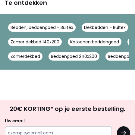
Te ontdekken
Bedden, beddengoed - Bultex
Dekbedden - Bultex
Zomer dekbed 140x200
Katoenen beddengoed
Ka
Zomerdekbed
Beddengoed 240x200
Beddengoed 
Op
20€ KORTING* op je eerste bestelling.
zoek
naar
Uw email
inspiratie
OK
en