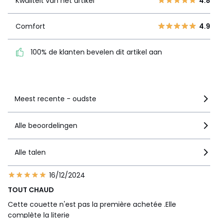
Kwaliteit van het artikel
4.8
1
0
Comfort
4.9
Comfort
4.9
100% de klanten bevelen
dit artikel aan
100% de klanten bevelen dit artikel aan
Zie details van de nota
Meest recente - oudste
Alle beoordelingen
Alle talen
16/12/2024
TOUT CHAUD
Cette couette n'est pas la première achetée .Elle
complète la literie