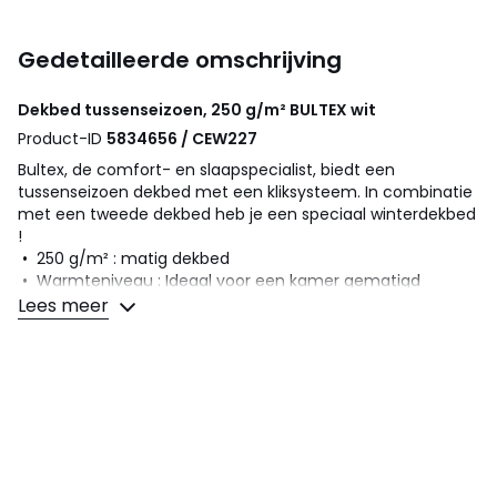
Gedetailleerde omschrijving
Dekbed tussenseizoen, 250 g/m²
BULTEX
wit
Product-ID
5834656 / CEW227
Bultex, de comfort- en slaapspecialist, biedt een
tussenseizoen dekbed met een kliksysteem. In combinatie
met een tweede dekbed heb je een speciaal winterdekbed
!
• 250 g/m² : matig dekbed
• Warmteniveau : Ideaal voor een kamer gematigd
verwarmd van ça 15 tot 20°
Lees meer
Hoe kies je een dekbed ? Bekijk onze gids op de website.
Omschrijving
• 100% polyester gesiliconiseerde holle vezelvulling,
250g/m²
• Zachte 100% polyester microvezel hoes (72g/m2)
• Fijne afwerking met reliëf aan 1 zijde
• Afgewerkt met een blauw biesje