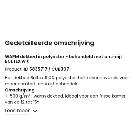
Gedetailleerde omschrijving
WARM dekbed in polyester - behandeld met antimijt
BULTEX
wit
Product-ID
5835717 / CUB307
Het dekbed Bultex 100% polyester, holle siliconevezels voor
meer comfort, antimijt behandeld.
Omschrijving
• 500 g/m² : warm dekbed, ideaal voor een frisse kamer
van ca 12 tot 15°
• Hoes perkal in zuiver katoen, 80 draden, 115g/m²
Lees meer
• Vulling 100% polyester, gesiliconiseerde holle vezel
500g/m²
• Fytopure behandeling : een behandeling tegen
huisstofmijt