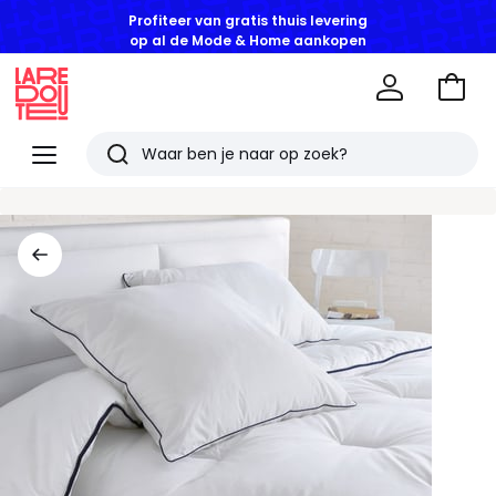
Profiteer van gratis thuis levering
op al de Mode & Home aankopen
Naar
het
La
winke
Redoute
Menu
Zoeken
Laatst
bekeken
artikelen