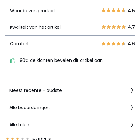
4
13
Waarde van product
4.5
3
6
Kwaliteit van
4.7
2
0
het artikel
Kwaliteit van het artikel
4.7
1
0
Comfort
4.6
Comfort
4.6
90% de klanten bevelen
dit artikel aan
90% de klanten bevelen dit artikel aan
Zie details van de nota
Meest recente - oudste
Alle beoordelingen
Alle talen
19/11/2025