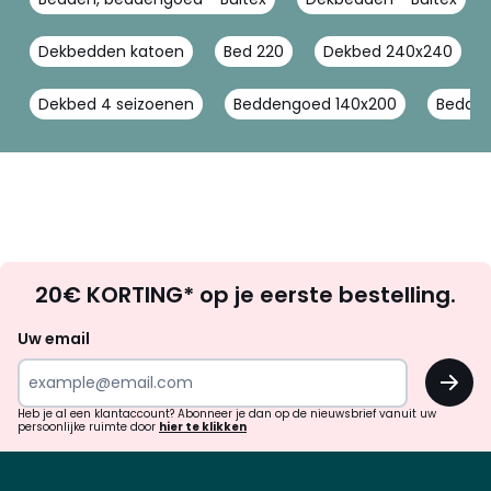
Dekbedden katoen
Bed 220
Dekbed 240x240
Dekbed 4 seizoenen
Beddengoed 140x200
Bedde
Op
20€ KORTING* op je eerste bestelling.
zoek
naar
Uw email
inspiratie
OK
en
!
verrassingen?
Heb je al een klantaccount? Abonneer je dan op de nieuwsbrief vanuit uw
persoonlijke ruimte door
hier te klikken