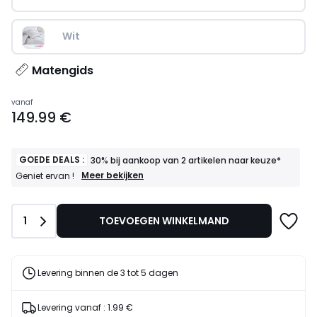
Wit
Matengids
Prijs
vanaf
149.99 €
vanaf
149.99
€.
GOEDE DEALS :
30% bij aankoop van 2 artikelen naar keuze*
GOEDE
Meer bekijken
Geniet ervan !
DEALS
:
30%
Aantal
1
TOEVOEGEN WINKELMAND
bij
aankoop
van
2
artikelen
Levering binnen de 3 tot 5 dagen
naar
keuze*
Geniet
Levering vanaf :
1.99 €