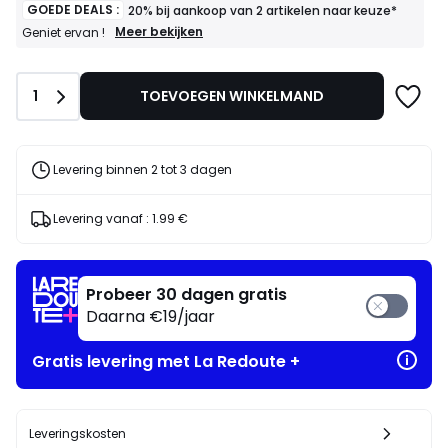
GOEDE DEALS :
20% bij aankoop van 2 artikelen naar keuze*
GOEDE
Meer bekijken
Geniet ervan !
DEALS
:
20%
Aantal
1
TOEVOEGEN WINKELMAND
bij
aankoop
van
2
artikelen
Levering binnen 2 tot 3 dagen
naar
keuze*
Geniet
Levering vanaf :
1.99 €
ervan
!
Probeer 30 dagen gratis
Daarna €19/jaar
Gratis levering met La Redoute +
Leveringskosten