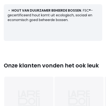
•
HOUT VAN DUURZAMER BEHEERDE BOSSEN
. FSC®-
gecertificeerd hout komt uit ecologisch, sociaal en
Afmetingen en gewicht van de pakketten
economisch goed beheerde bossen.
1 pakket
• B37 x H12 x D11,2 cm, 0,5 kg
Kleuren
Lichtbeige
Maten
één maat
Downloads
Monteerplan
Onze klanten vonden het ook leuk