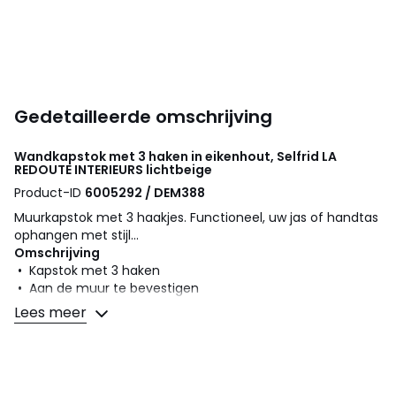
Gedetailleerde omschrijving
Wandkapstok met 3 haken in eikenhout, Selfrid
LA
REDOUTE INTERIEURS
lichtbeige
Product-ID
6005292 / DEM388
Muurkapstok met 3 haakjes. Functioneel, uw jas of handtas
ophangen met stijl...
Omschrijving
• Kapstok met 3 haken
• Aan de muur te bevestigen
• Eik, gebleekte afwerking
Lees meer
Afmetingen
• Lengte : 31 cm
• Diepte : 9 cm
• Hoogte: 6 cm