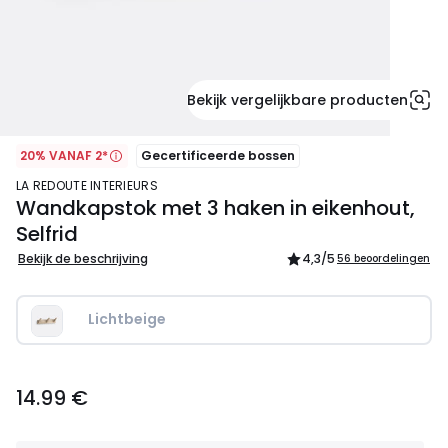
Bekijk vergelijkbare producten
20% VANAF 2*
Gecertificeerde bossen
LA REDOUTE INTERIEURS
Wandkapstok met 3 haken in eikenhout,
Selfrid
Bekijk de beschrijving
4,3
/5
56 beoordelingen
Lichtbeige
14.99
14.99 €
€.