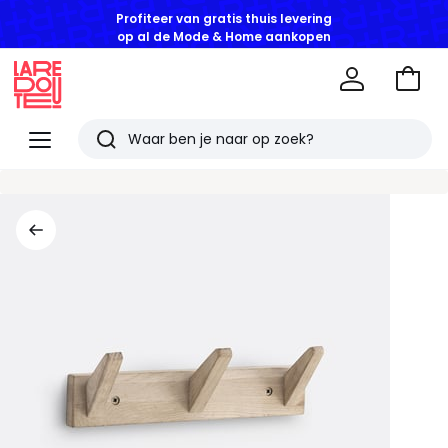
Profiteer van gratis thuis levering
op al de Mode & Home aankopen
Naar
het
La
winke
Redoute
Menu
Zoeken
Laatst
bekeken
artikelen