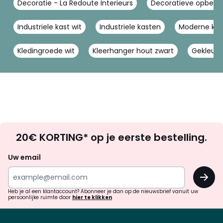
Decoratie - La Redoute Interieurs
Decoratieve opberger
Industriele kast wit
Industriele kasten
Moderne kle
Kledingroede wit
Kleerhanger hout zwart
Gekleurd
Op
20€ KORTING* op je eerste bestelling.
zoek
naar
Uw email
inspiratie
OK
en
!
verrassingen?
Heb je al een klantaccount? Abonneer je dan op de nieuwsbrief vanuit uw
persoonlijke ruimte door
hier te klikken