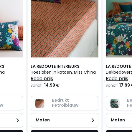
RS
LA REDOUTE INTERIEURS
LA REDOUTE 
ina
Hoeslaken in katoen, Miss China
rode prijs
rode prijs
14.99 €
17.99
vanaf
vanaf
Bedrukt 
Be
uw
Petrolblauw
Pe
Maten
Maten