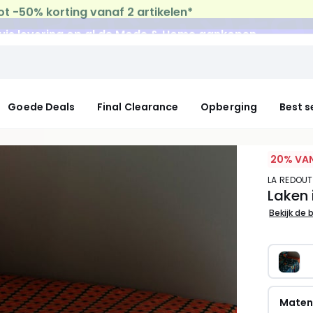
uis levering
op al de Mode & Home aankopen
Goede Deals
Final Clearance
Opberging
Best s
20% VAN
LA REDOUT
Laken 
Bekijk de 
Mate