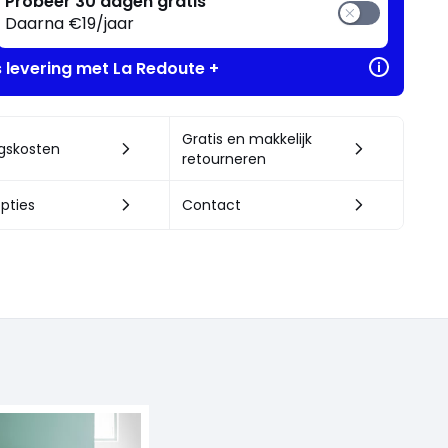
Probeer 30 dagen gratis
Daarna €19/jaar
s levering met La Redoute +
Gratis en makkelijk
ngskosten
retourneren
pties
Contact