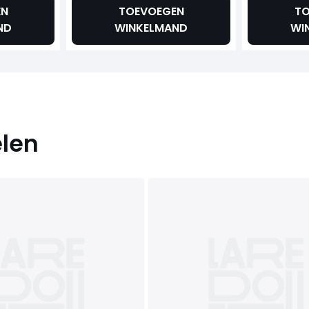
EN
TOEVOEGEN
TO
ND
WINKELMAND
WI
elen