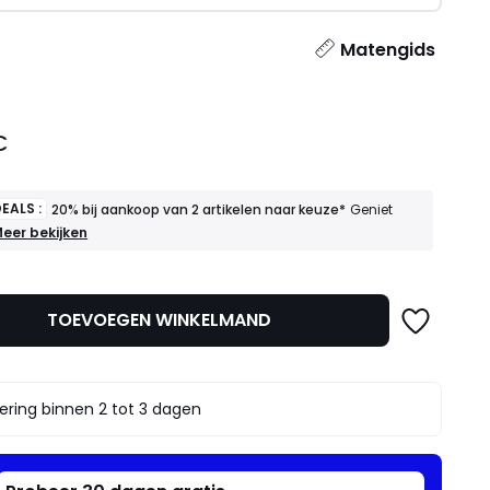
l
Matengids
€
EALS :
20% bij aankoop van 2 artikelen naar keuze*
Geniet
OEDE
eer bekijken
EALS
0%
ij
TOEVOEGEN WINKELMAND
ankoop
an
rtikelen
aar
ering binnen 2 tot 3 dagen
euze*
eniet
rvan