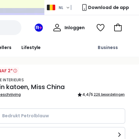
Download de app
NL
Mijn
Inloggen
Mijn
Kijk
Naar
profiel
La
mijn
het
Redoute
wishlist
winkelma
ellers
Lifestyle
Business
+
ruimte
AF 2*
E INTERIEURS
in katoen, Miss China
beschrijving
4,4
/5
226 beoordelingen
Bedrukt Petrolblauw
n