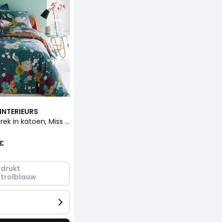
INTERIEURS
Dekbedovertrek in katoen, Miss China
 €
drukt 
trolblauw