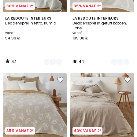
30% VANAF 2*
35% VANAF 2*
4.1
4.1
7
LA REDOUTE INTERIEURS
2
LA REDOUTE INTERIEURS
/ 5
/ 5
Beddensprei in tetra, Kumla
Beddensprei in getuft katoen,
Kleuren
Kleuren
Jobe
vanaf
vanaf
54.99 €
109.00 €
4.1
4.1
/
/
5
5
35% VANAF 2*
40% VANAF 2*