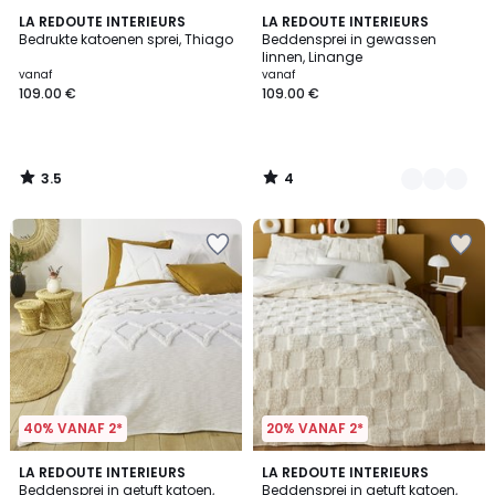
3.5
4
LA REDOUTE INTERIEURS
5
LA REDOUTE INTERIEURS
/ 5
/
Bedrukte katoenen sprei, Thiago
Beddensprei in gewassen
Kleuren
5
linnen, Linange
vanaf
vanaf
109.00 €
109.00 €
3.5
4
/
/
5
5
40% VANAF 2*
20% VANAF 2*
4.4
2.5
2
LA REDOUTE INTERIEURS
LA REDOUTE INTERIEURS
/ 5
/ 5
Beddensprei in getuft katoen,
Beddensprei in getuft katoen,