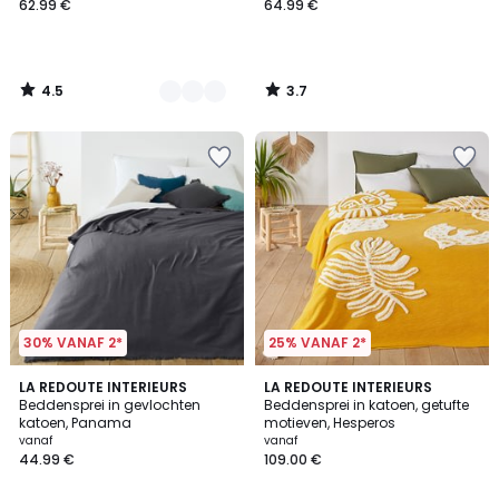
62.99 €
64.99 €
4.5
3.7
/
/
5
5
30% VANAF 2*
25% VANAF 2*
3.8
4.2
5
LA REDOUTE INTERIEURS
LA REDOUTE INTERIEURS
/ 5
/ 5
Beddensprei in gevlochten
Beddensprei in katoen, getufte
Kleuren
katoen, Panama
motieven, Hesperos
vanaf
vanaf
44.99 €
109.00 €