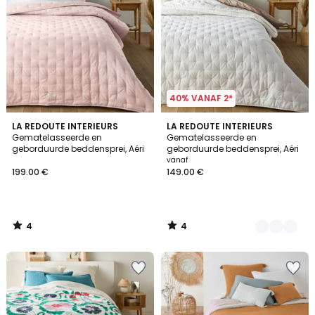
40% VANAF 2*
4
4
LA REDOUTE INTERIEURS
3
LA REDOUTE INTERIEURS
/
/
Gematelasseerde en
Gematelasseerde en
Kleuren
5
5
geborduurde beddensprei, Aéri
geborduurde beddensprei, Aéri
vanaf
199.00 €
149.00 €
4
4
/
/
5
5