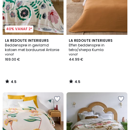
40% VANAF 2*
4.5
4.5
LA REDOUTE INTERIEURS
LA REDOUTE INTERIEURS
/ 5
/ 5
Beddensprei in gevlamd
Effen beddensprei in
katoen met borduursel Antonie
tetra/sherpa Kumla
vanaf
vanaf
169.00 €
44.99 €
4.5
4.5
/
/
5
5