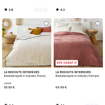
3.8
4.2
/
/
5
5
20% VANAF 2*
4.4
4.1
LA REDOUTE INTERIEURS
2
LA REDOUTE INTERIEURS
/ 5
/ 5
Beddensprei in katoen, Raoul
Beddensprei in katoen, Pampa
Kleuren
vanaf
89.99 €
64.99 €