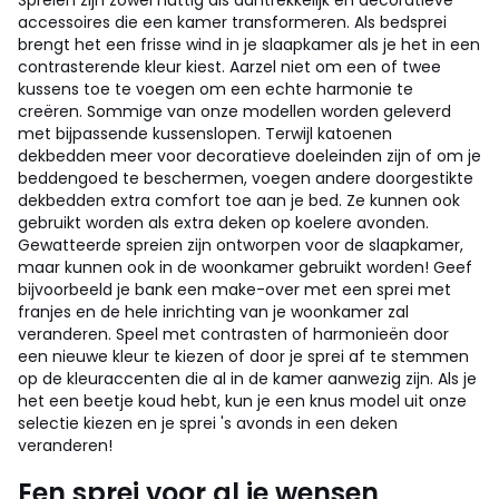
Spreien zijn zowel nuttig als aantrekkelijk en decoratieve
accessoires die een kamer transformeren. Als bedsprei
brengt het een frisse wind in je slaapkamer als je het in een
contrasterende kleur kiest. Aarzel niet om een of twee
kussens toe te voegen om een echte harmonie te
creëren. Sommige van onze modellen worden geleverd
met bijpassende kussenslopen. Terwijl katoenen
dekbedden meer voor decoratieve doeleinden zijn of om je
beddengoed te beschermen, voegen andere doorgestikte
dekbedden extra comfort toe aan je bed. Ze kunnen ook
gebruikt worden als extra deken op koelere avonden.
Gewatteerde spreien zijn ontworpen voor de slaapkamer,
maar kunnen ook in de woonkamer gebruikt worden! Geef
bijvoorbeeld je bank een make-over met een sprei met
franjes en de hele inrichting van je woonkamer zal
veranderen. Speel met contrasten of harmonieën door
een nieuwe kleur te kiezen of door je sprei af te stemmen
op de kleuraccenten die al in de kamer aanwezig zijn. Als je
het een beetje koud hebt, kun je een knus model uit onze
selectie kiezen en je sprei 's avonds in een deken
veranderen!
Een sprei voor al je wensen