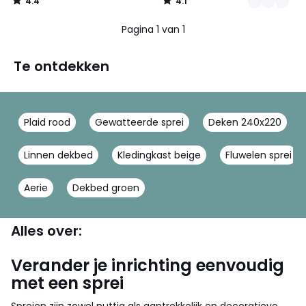
4.4
4.1
/
/
5
5
Pagina 1 van 1
Te ontdekken
Plaid rood
Gewatteerde sprei
Deken 240x220
Linnen dekbed
Kledingkast beige
Fluwelen sprei
Aerie
Dekbed groen
Alles over:
Verander je inrichting eenvoudig
met een sprei