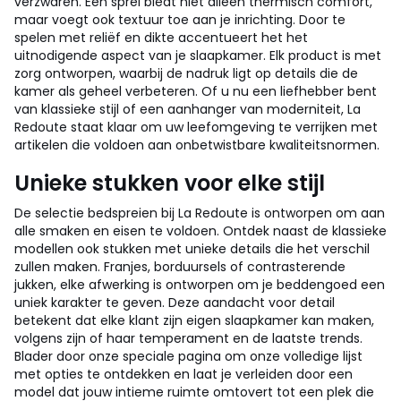
verzwaren. Een sprei biedt niet alleen thermisch comfort,
maar voegt ook textuur toe aan je inrichting. Door te
spelen met reliëf en dikte accentueert het het
uitnodigende aspect van je slaapkamer. Elk product is met
zorg ontworpen, waarbij de nadruk ligt op details die de
kamer als geheel verbeteren. Of u nu een liefhebber bent
van klassieke stijl of een aanhanger van moderniteit, La
Redoute staat klaar om uw leefomgeving te verrijken met
artikelen die voldoen aan onbetwistbare kwaliteitsnormen.
Unieke stukken voor elke stijl
De selectie bedspreien bij La Redoute is ontworpen om aan
alle smaken en eisen te voldoen. Ontdek naast de klassieke
modellen ook stukken met unieke details die het verschil
zullen maken. Franjes, borduursels of contrasterende
jukken, elke afwerking is ontworpen om je beddengoed een
uniek karakter te geven. Deze aandacht voor detail
betekent dat elke klant zijn eigen slaapkamer kan maken,
volgens zijn of haar temperament en de laatste trends.
Blader door onze speciale pagina om onze volledige lijst
met opties te ontdekken en laat je verleiden door een
model dat jouw intieme ruimte omtovert tot een plek die