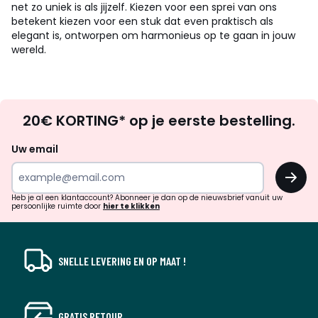
net zo uniek is als jijzelf. Kiezen voor een sprei van ons
betekent kiezen voor een stuk dat even praktisch als
elegant is, ontworpen om harmonieus op te gaan in jouw
wereld.
Op
20€ KORTING* op je eerste bestelling.
zoek
naar
Uw email
inspiratie
OK
en
!
verrassingen?
Heb je al een klantaccount? Abonneer je dan op de nieuwsbrief vanuit uw
persoonlijke ruimte door
hier te klikken
SNELLE LEVERING EN OP MAAT !
GRATIS RETOUR