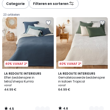
Categorie
Filteren en sorteren
23 artikelen
40% VANAF 2*
40% VANAF 2*
4.5
4.6
5
LA REDOUTE INTERIEURS
5
LA REDOUTE INTERIEURS
/ 5
/ 5
Effen beddensprei in
Gematelasseerde beddensprei
Kleuren
Kleuren
tetra/sherpa Kumla
in katoen Tropical
Prijs
vanaf
vanaf
44.99 €
64.99 €
vanaf
44.99
€.
4.6
4.5