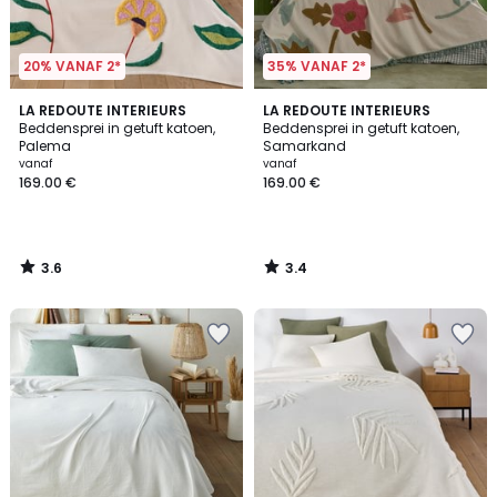
20% VANAF 2*
35% VANAF 2*
3.6
3.4
LA REDOUTE INTERIEURS
LA REDOUTE INTERIEURS
/ 5
/ 5
Beddensprei in getuft katoen,
Beddensprei in getuft katoen,
Palema
Samarkand
vanaf
vanaf
169.00 €
169.00 €
3.6
3.4
/
/
5
5