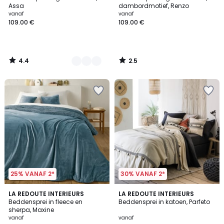
Kleuren
Assa
dambordmotief, Renzo
vanaf
vanaf
109.00 €
109.00 €
4.4
2.5
/
/
5
5
25% VANAF 2*
30% VANAF 2*
4.5
3.7
6
LA REDOUTE INTERIEURS
LA REDOUTE INTERIEURS
/ 5
/ 5
Beddensprei in fleece en
Beddensprei in katoen, Parfeto
Kleuren
sherpa, Maxine
vanaf
vanaf