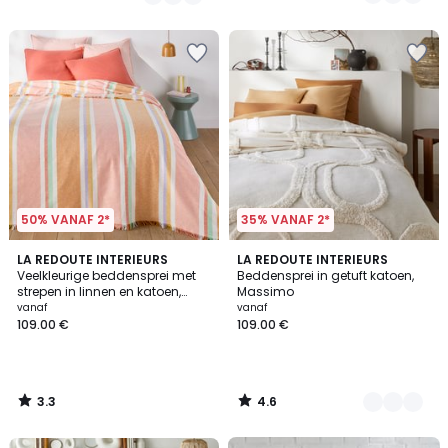
/
/
5
5
50% VANAF 2*
35% VANAF 2*
3.3
4.6
LA REDOUTE INTERIEURS
2
LA REDOUTE INTERIEURS
/ 5
/ 5
Veelkleurige beddensprei met
Beddensprei in getuft katoen,
Kleuren
strepen in linnen en katoen,
Massimo
Maisie
vanaf
vanaf
109.00 €
109.00 €
3.3
4.6
/
/
5
5
FINAL