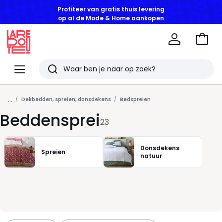
Profiteer van gratis thuis levering
op al de Mode & Home aankopen
Naar
het
La
winke
Redoute
Menu
Zoeken
Laatst
...
bekeken
Dekbedden, spreien, donsdekens
Bedspreien
Beddensprei
artikelen
23
Donsdekens
Spreien
natuur