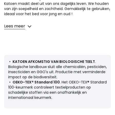
Katoen maakt deel uit van ons dagelijks leven. We houden
van zijn soepelheid en zachtheid. Gemakkelijk te gebruiken,
ideaal voor het bed voor jong en oud !
Een schitterend gamma van heel actuele kleuren om naar
Lees meer
hartenlust te combineren met de overige kussenslopen,
dekbedovertrekken, lakens en hoeslakens van SCENARIO en
het bedrukte bedlinnen uit de collectie.
Omschrijving
• 100% katoen
• Katoen afkomstig van biologische teelt
•
KATOEN AFKOMSTIG VAN BIOLOGISCHE TEELT
.
• 57 draden/cm²
Biologische landbouw sluit alle chemicaliën, pesticiden,
• Hoogte omslag 12 cm voor maat 40x80 cm
insecticiden en GGO's uit. Productie met verminderde
• Hoogte omslag 17 cm voor maat 60x120 cm en 70x140
impact op de biodiversiteit.
cm
•
OEKO-TEX® Standard 100
. Het OEKO-TEX® Standard
• Hoogte omslag 25 cm voor maat 90x140 cm
100-keurmerk controleert textielproducten op
schadelijke stoffen via een onafhankelijk en
Onderhoud
internationaal keurmerk.
• Wassen op 60°
• Door te wassen op 40° in plaats van 60°, verminder je
het energieverbruik