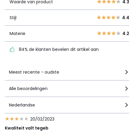
Waarde van product
4.3
3
17
Stijl
4.4
2
6
Stijl
4.4
1
8
Materie
4.2
Materie
4.2
84% de klanten bevelen
dit artikel aan
84% de klanten bevelen dit artikel aan
Zie details van de nota
Meest recente - oudste
Alle beoordelingen
Nederlandse
20/02/2023
Kwaliteit valt tegeb