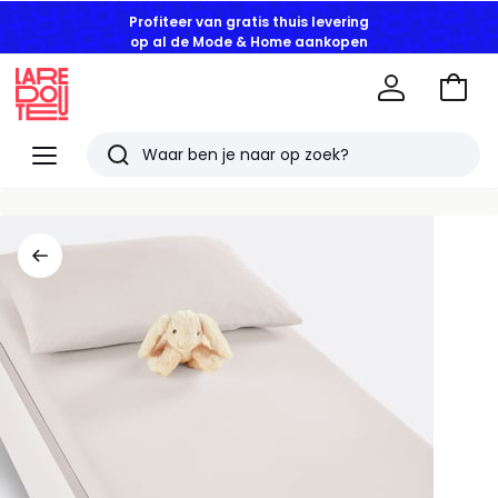
Profiteer van gratis thuis levering
op al de Mode & Home aankopen
Naar
het
La
winke
Redoute
Menu
Zoeken
Laatst
bekeken
artikelen