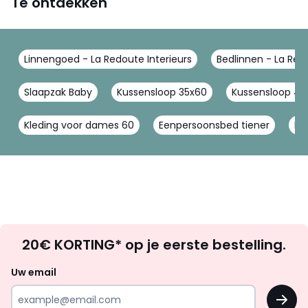
Te ontdekken
Linnengoed - La Redoute Interieurs
Bedlinnen - La Redo
Slaapzak Baby
Kussensloop 35x60
Kussensloop 40
Kleding voor dames 60
Eenpersoonsbed tiener
Ho
Op
20€ KORTING* op je eerste bestelling.
zoek
naar
Uw email
inspiratie
OK
en
!