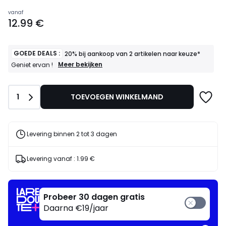
Prijs
vanaf
12.99 €
vanaf
12.99
€.
GOEDE DEALS :
20% bij aankoop van 2 artikelen naar keuze*
GOEDE
Meer bekijken
Geniet ervan !
DEALS
:
20%
Aantal
1
TOEVOEGEN WINKELMAND
bij
aankoop
van
2
artikelen
Levering binnen 2 tot 3 dagen
naar
keuze*
Geniet
Levering vanaf :
1.99 €
ervan
!
Probeer 30 dagen gratis
Daarna €19/jaar