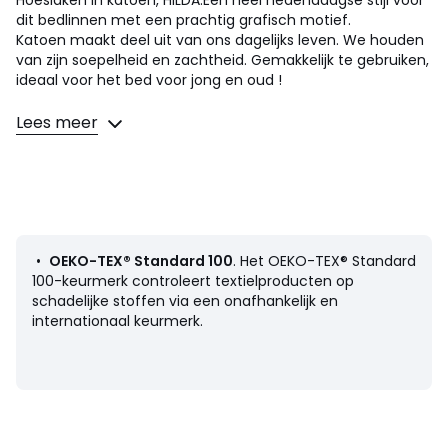
dit bedlinnen met een prachtig grafisch motief.
Katoen maakt deel uit van ons dagelijks leven. We houden
van zijn soepelheid en zachtheid. Gemakkelijk te gebruiken,
ideaal voor het bed voor jong en oud !
Omschrijving
Lees meer
• 100% katoen
• 57 draden/cm²
• Omslag van 25 cm
• Bedrukt met kaki micro motief
• Elastische boord
Onderhoud
•
OEKO-TEX® Standard 100
. Het OEKO-TEX® Standard
• Wassen op 60°
100-keurmerk controleert textielproducten op
• Door te wassen op 40° in plaats van 60°, verminder je
schadelijke stoffen via een onafhankelijk en
het energieverbruik
internationaal keurmerk.
Afmetingen
• 90 x 190 cm : 1 persoon
Kussenslopen worden apart
verkocht op de site
• 140 x 190 cm : 2 personen
Kussenslopen worden apart
verkocht op de site