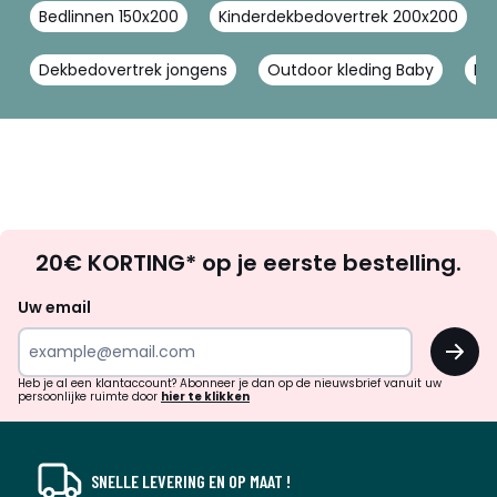
Bedlinnen 150x200
Kinderdekbedovertrek 200x200
Dekbedovertrek jongens
Outdoor kleding Baby
De
Op
20€ KORTING* op je eerste bestelling.
zoek
naar
Uw email
inspiratie
OK
en
!
verrassingen?
Heb je al een klantaccount? Abonneer je dan op de nieuwsbrief vanuit uw
persoonlijke ruimte door
hier te klikken
SNELLE LEVERING EN OP MAAT !