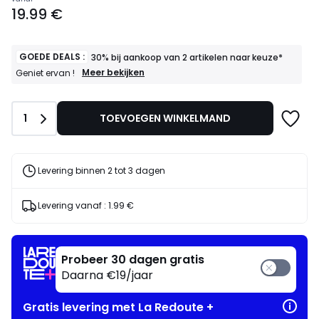
Prijs
19.99 €
vanaf
19.99
€.
GOEDE DEALS :
30% bij aankoop van 2 artikelen naar keuze*
GOEDE
Meer bekijken
Geniet ervan !
DEALS
:
30%
Aantal
1
TOEVOEGEN WINKELMAND
bij
aankoop
van
2
artikelen
Levering binnen 2 tot 3 dagen
naar
keuze*
Geniet
Levering vanaf :
1.99 €
ervan
!
Probeer 30 dagen gratis
Daarna €19/jaar
Gratis levering met La Redoute +