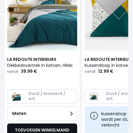
LA REDOUTE INTERIEURS
LA REDOUTE INTERIEUR
Dekbedovertrek in katoen, Hilda
Kussensloop in katoen, 
39.99 €
12.99 €
vanaf
vanaf
Duck / mosterd / 
Duck / moste
wit
wit
Maten
kussensloop
wordt per stuk
verkocht
TOEVOEGEN WINKELMAND