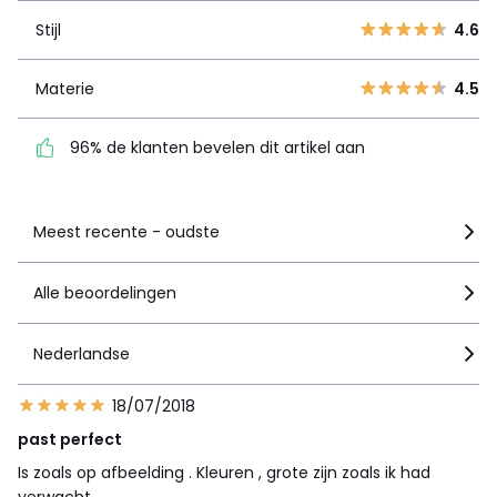
2
1
Stijl
4.6
1
1
Materie
4.5
Materie
4.5
96% de klanten bevelen
dit artikel aan
96% de klanten bevelen dit artikel aan
Zie details van de nota
Meest recente - oudste
Alle beoordelingen
Nederlandse
18/07/2018
past perfect
Is zoals op afbeelding . Kleuren , grote zijn zoals ik had
verwacht.