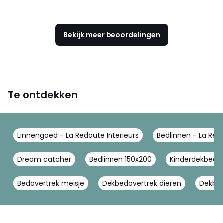
Bekijk meer beoordelingen
Te ontdekken
Linnengoed - La Redoute Interieurs
Bedlinnen - La Redo
Dream catcher
Bedlinnen 150x200
Kinderdekbedo
Bedovertrek meisje
Dekbedovertrek dieren
Dekbed