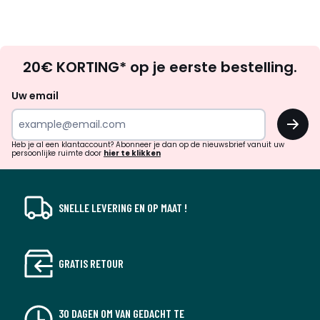
Op
20€ KORTING* op je eerste bestelling.
zoek
naar
Uw email
inspiratie
OK
en
!
verrassingen?
Heb je al een klantaccount? Abonneer je dan op de nieuwsbrief vanuit uw
persoonlijke ruimte door
hier te klikken
SNELLE LEVERING EN OP MAAT !
GRATIS RETOUR
30 DAGEN OM VAN GEDACHT TE