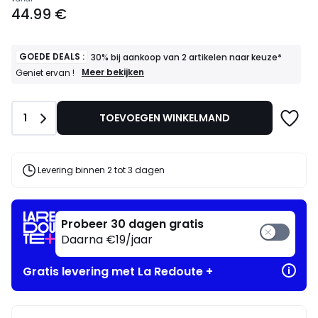
Prijs
44.99 €
vanaf
44.99
€.
GOEDE DEALS :
30% bij aankoop van 2 artikelen naar keuze*
GOEDE
Meer bekijken
Geniet ervan !
DEALS
:
30%
Aantal
1
TOEVOEGEN WINKELMAND
bij
aankoop
van
2
artikelen
Levering binnen 2 tot 3 dagen
naar
keuze*
Geniet
ervan
Probeer 30 dagen gratis
!
Daarna €19/jaar
Gratis levering met La Redoute +