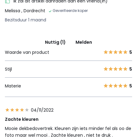
Ik zal dit artikel aanraden aan een vriend(in)
Melissa
, Dordrecht
Geverifieerde koper
Bezitsduur 1 maand
Nuttig (1)
Melden
Waarde van product
5
Stijl
5
Materie
5
04/11/2022
Zachte kleuren
Mooie dekbedovertrek. Kleuren zijn iets minder fel als oo de
foto maar wel mooi . Zachte kleuren , niet te druk .