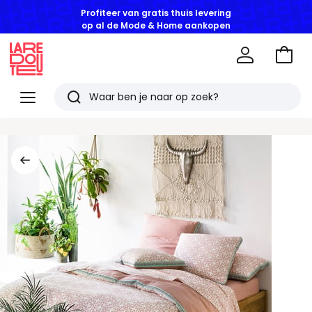
Profiteer van gratis thuis levering
op al de Mode & Home aankopen
Naar
het
La
winke
Redoute
Menu
Zoeken
Laatst
bekeken
artikelen