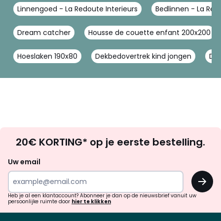
Linnengoed - La Redoute Interieurs
Bedlinnen - La Redo
Dream catcher
Housse de couette enfant 200x200
Hoeslaken 190x80
Dekbedovertrek kind jongen
Dek
Op
20€ KORTING* op je eerste bestelling.
zoek
naar
Uw email
inspiratie
OK
en
!
verrassingen?
Heb je al een klantaccount? Abonneer je dan op de nieuwsbrief vanuit uw
persoonlijke ruimte door
hier te klikken