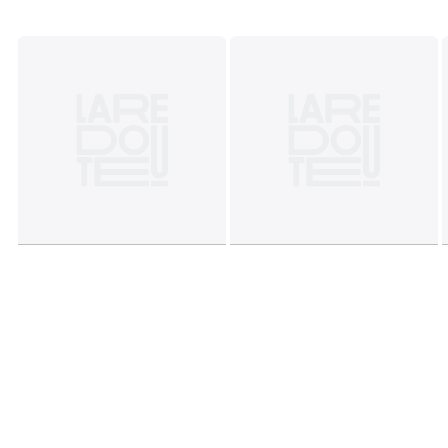
Kleuren
Bedrukt Roze
Maten
50 x 70 cm, 63 x 63 cm