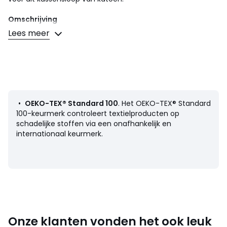
Omschrijving
• 100% katoen
Lees meer
• 57 draden/cm²
• Recto/verso verschillende print
• Afgewerkt met pompons
• Kussensloop afzonderlijk verkrijgbaar
Onderhoud
• Wassen op 60°
•
OEKO-TEX® Standard 100
. Het OEKO-TEX® Standard
• Door te wassen op 40° in plaats van 60°, verminder je
100-keurmerk controleert textielproducten op
het energieverbruik
schadelijke stoffen via een onafhankelijk en
internationaal keurmerk.
Afmetingen
• 63 x 63 cm
Productfiche met betrekking tot milieukwaliteiten en -
kenmerken
• Herkomst van de productie (weving, verving, confectie):
Onze klanten vonden het ook leuk
Bangladesh