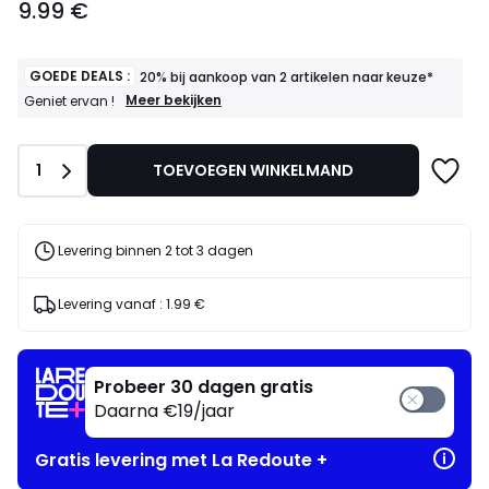
9.99 €
€.
GOEDE DEALS :
20% bij aankoop van 2 artikelen naar keuze*
GOEDE
Meer bekijken
Geniet ervan !
DEALS
:
20%
Aantal
1
TOEVOEGEN WINKELMAND
bij
aankoop
van
2
artikelen
Levering binnen 2 tot 3 dagen
naar
keuze*
Geniet
Levering vanaf :
1.99 €
ervan
!
Probeer 30 dagen gratis
Daarna €19/jaar
Gratis levering met La Redoute +