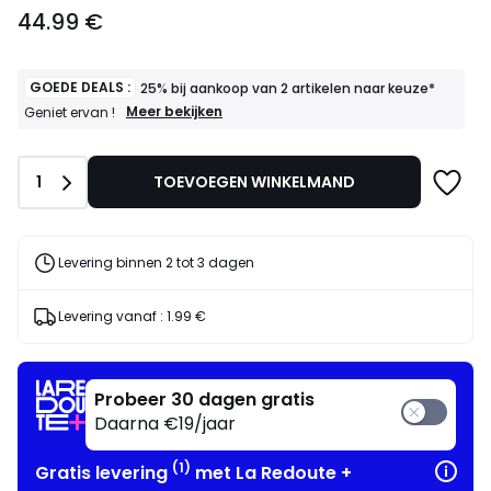
44.99
44.99 €
€.
GOEDE DEALS :
25% bij aankoop van 2 artikelen naar keuze*
GOEDE
Meer bekijken
Geniet ervan !
DEALS
:
25%
Aantal
1
TOEVOEGEN WINKELMAND
bij
aankoop
van
2
artikelen
Levering binnen 2 tot 3 dagen
naar
keuze*
Geniet
Levering vanaf :
1.99 €
ervan
!
Probeer 30 dagen gratis
Daarna €19/jaar
(1)
Gratis levering
met La Redoute +