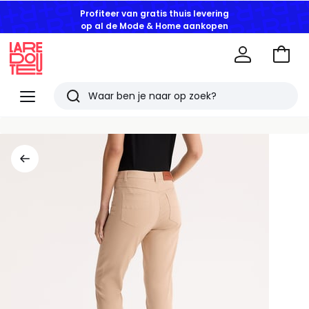
Profiteer van gratis thuis levering
op al de Mode & Home aankopen
Naar
het
La
winke
Redoute
Menu
Zoeken
Laatst
bekeken
artikelen