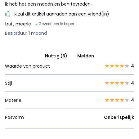
ik heb het een maadn en ben tevreden
Ik zal dit artikel aanraden aan een vriend(in)
trui
, meerle
Geverifieerde koper
Bezitsduur 1 maand
Nuttig (6)
Melden
Waarde van product
4
Stijl
4
Materie
4
Pasvorm
Onberispelijk