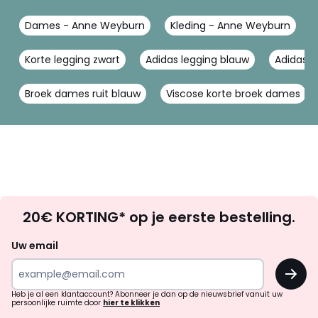
Dames - Anne Weyburn
Kleding - Anne Weyburn
Korte legging zwart
Adidas legging blauw
Adidas 
Broek dames ruit blauw
Viscose korte broek dames
Op
20€ KORTING* op je eerste bestelling.
zoek
naar
Uw email
inspiratie
OK
en
!
verrassingen?
Heb je al een klantaccount? Abonneer je dan op de nieuwsbrief vanuit uw
persoonlijke ruimte door
hier te klikken