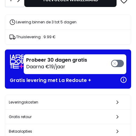
voor
ons
programma
om
Levering binnen de 3 tot 5 dagen
in
plaats
Thuislevering :
9.99 €
daarvan
te
betalen
305.15
Probeer 30 dagen gratis
€.
Daarna €19/jaar
Gratis levering met La Redoute +
Leveringskosten
Gratis retour
Betaalopties