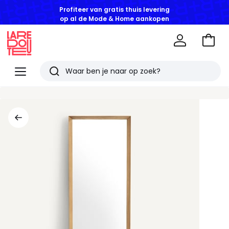
Profiteer van gratis thuis levering
op al de Mode & Home aankopen
Naar
het
La
winke
Redoute
Menu
Zoeken
Laatst
bekeken
artikelen