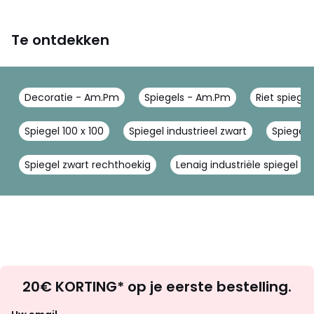
Te ontdekken
Decoratie - Am.Pm
Spiegels - Am.Pm
Riet spiegel
Spiegel 100 x 100
Spiegel industrieel zwart
Spiegel i
Spiegel zwart rechthoekig
Lenaig industriële spiegel
Op
20€ KORTING* op je eerste bestelling.
zoek
naar