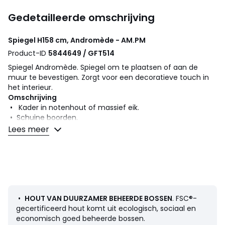
Gedetailleerde omschrijving
Spiegel H158 cm, Andromède - AM.PM
Product-ID
5844649 / GFT514
Spiegel Andromède. Spiegel om te plaatsen of aan de
muur te bevestigen. Zorgt voor een decoratieve touch in
het interieur.
Omschrijving
• Kader in notenhout of massief eik.
• Schuine boorden.
• 4 haakjes voor de muurbevestiging (vijzen en pluggen
Lees meer
niet bijgeleverd).
Afmetingen
• B58 x H158 x D5,7 cm.
•
HOUT VAN DUURZAMER BEHEERDE BOSSEN
. FSC®-
Afmetingen en gewicht van de pakketten
gecertificeerd hout komt uit ecologisch, sociaal en
1 pakket
economisch goed beheerde bossen.