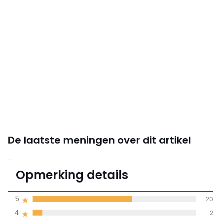
De laatste meningen over dit artikel
3.8
Opmerking details
33 mening(en)
gemiddelde bereikt
5
20
door alle landen
4
2