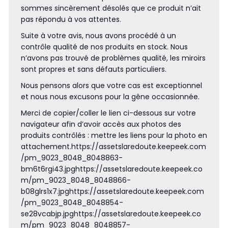
sommes sincèrement désolés que ce produit n’ait
pas répondu à vos attentes.
Suite à votre avis, nous avons procédé à un
contrôle qualité de nos produits en stock. Nous
n’avons pas trouvé de problèmes qualité, les miroirs
sont propres et sans défauts particuliers.
Nous pensons alors que votre cas est exceptionnel
et nous nous excusons pour la gêne occasionnée.
Merci de copier/coller le lien ci-dessous sur votre
navigateur afin d’avoir accès aux photos des
produits contrôlés : mettre les liens pour la photo en
attachement.https://assetslaredoute.keepeek.com
/pm_9023_8048_8048863-
bm6t6rgi43.jpghttps://assetslaredoute.keepeek.co
m/pm_9023_8048_8048866-
b08glrs1x7.jpghttps://assetslaredoute.keepeek.com
/pm_9023_8048_8048854-
se28vcabjp.jpghttps://assetslaredoute.keepeek.co
m/pm_9023_8048_8048857-