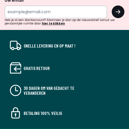
Uw email
inspiratie
OK
en
!
verrassingen?
Heb je al een klantaccount? Abonneer je dan op de nieuwsbrief vanuit uw
persoonlijke ruimte door
hier te klikken
SNELLE LEVERING EN OP MAAT !
GRATIS RETOUR
30 DAGEN OM VAN GEDACHT TE
VERANDEREN
BETALING 100% VEILIG