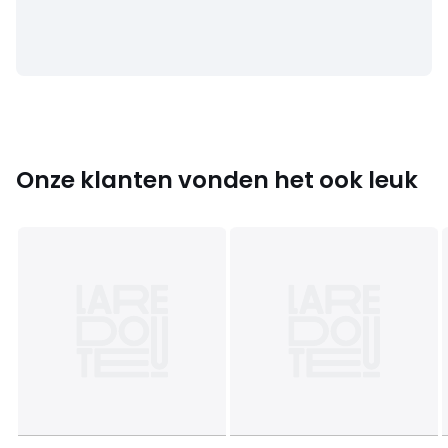
• B176 x H12 x D66 cm, 14 kg
Kleuren
Eikenhout, Notenhout
Maten
één maat
Downloads
Monteerplan
Onze klanten vonden het ook leuk