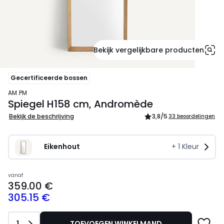
Bekijk vergelijkbare producten
Gecertificeerde bossen
AM.PM
Spiegel H158 cm, Andromède
Bekijk de beschrijving
3,8
/5
33 beoordelingen
Eikenhout
+
1
Kleur
359.00
vanaf
359.00 €
€
305.15 €
Schrijf
je
in
Aantal
1
TOEVOEGEN WINKELMAND