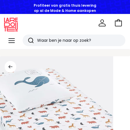
Profiteer van gratis thuis levering
op al de Mode & Home aankopen
Naar
het
La
winke
Redoute
Menu
Zoeken
Laatst
bekeken
artikelen