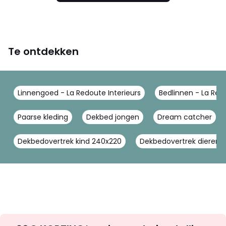
Te ontdekken
Linnengoed - La Redoute Interieurs
Bedlinnen - La Redo
Paarse kleding
Dekbed jongen
Dream catcher
Dekbedovertrek kind 240x220
Dekbedovertrek dieren
Op