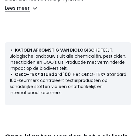
Lees meer
Omschrijving
• 100% katoen
• Katoen afkomstig van biologische teelt
• 52 draden/cm²
• Bedrukt met kleine motiefjes
• Elastische hoeken
•
KATOEN AFKOMSTIG VAN BIOLOGISCHE TEELT
.
• Omslag van 25 cm
Biologische landbouw sluit alle chemicaliën, pesticiden,
insecticiden en GGO's uit. Productie met verminderde
impact op de biodiversiteit.
Onderhoud
•
OEKO-TEX® Standard 100
. Het OEKO-TEX® Standard
• Wassen op 60°
100-keurmerk controleert textielproducten op
• Door te wassen op 40° in plaats van 60°, verminder je
schadelijke stoffen via een onafhankelijk en
het energieverbruik
internationaal keurmerk.
Afmetingen
• 90 x 140 cm : evolutief bed
• 90 x 190 cm : 1 persoon
Kussenslopen worden apart
verkocht op de site