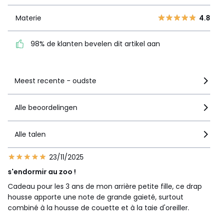
Materie
4.8
Materie
4.8
98% de klanten bevelen
dit artikel aan
98% de klanten bevelen dit artikel aan
Zie details van de nota
Meest recente - oudste
Alle beoordelingen
Alle talen
23/11/2025
s'endormir au zoo !
Cadeau pour les 3 ans de mon arrière petite fille, ce drap
housse apporte une note de grande gaieté, surtout
combiné à la housse de couette et à la taie d'oreiller.