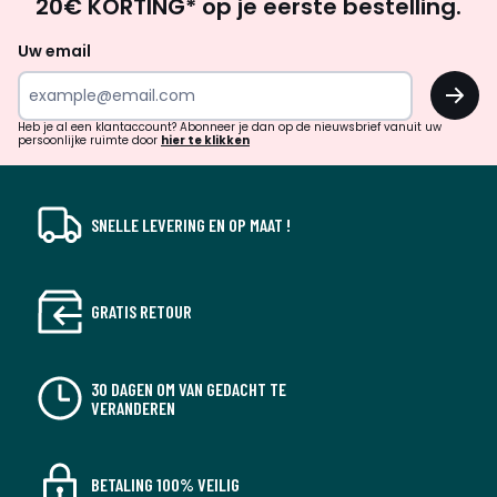
20€ KORTING* op je eerste bestelling.
zoek
naar
Uw email
inspiratie
OK
en
!
verrassingen?
Heb je al een klantaccount? Abonneer je dan op de nieuwsbrief vanuit uw
persoonlijke ruimte door
hier te klikken
SNELLE LEVERING EN OP MAAT !
GRATIS RETOUR
30 DAGEN OM VAN GEDACHT TE
VERANDEREN
BETALING 100% VEILIG