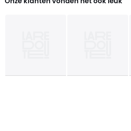
Onze klanten vonden het ook leuk
Productfiche met betrekking tot milieukwaliteiten en -
kenmerken
• Herkomst van de productie (weving, verving, bedrukking,
confectie): Pakistan
Kleuren
Bedrukte witte fond
Maten
90 x 140 cm, 90 x 190 cm