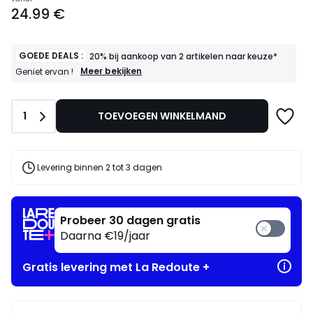
Prijs
24.99 €
vanaf
24.99
€.
GOEDE DEALS :
20% bij aankoop van 2 artikelen naar keuze*
GOEDE
Meer bekijken
Geniet ervan !
DEALS
:
20%
Aantal
1
TOEVOEGEN WINKELMAND
bij
aankoop
van
2
artikelen
Levering binnen 2 tot 3 dagen
naar
keuze*
Geniet
ervan
Probeer 30 dagen gratis
!
Daarna €19/jaar
Gratis levering met La Redoute +