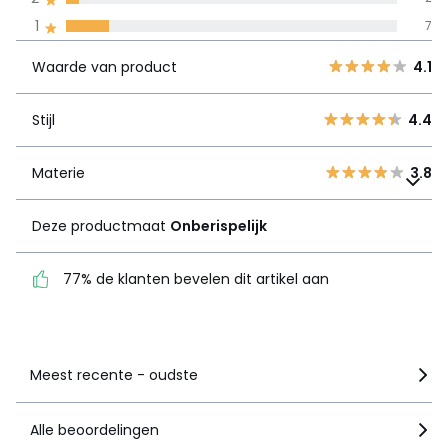
Waarde van
5
26
4.1
1
7
product
4
11
Waarde van product
4.1
3
6
Stijl
4.4
2
2
Stijl
4.4
1
7
Materie
3.8
Materie
Deze productmaat
3.8
Onberispelijk
Deze productmaat
Onberispelijk
77% de klanten bevelen
dit artikel aan
77% de klanten bevelen dit artikel aan
Zie details van de nota
Meest recente - oudste
Alle beoordelingen