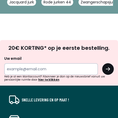
Jacquard jurk
Rode jurken 44
Zwangerschapsjurk 
Op
20€ KORTING* op je eerste bestelling.
zoek
naar
Uw email
inspiratie
OK
en
!
verrassingen?
Heb je al een klantaccount? Abonneer je dan op de nieuwsbrief vanuit uw
persoonlijke ruimte door
hier te klikken
SNELLE LEVERING EN OP MAAT !