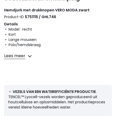
Hemdjurk met drukknopen
VERO MODA
zwart
Product-ID
5751115 / GHL746
Details
• Model : recht
• Kort
• Lange mouwen
• Polo/hemdskraag
Samenstelling en onderhoud
Lees meer
• 100% lyocell
• Onderhoud : zie etiket
•
VEZELS VAN EEN WATEREFFICIËNTE PRODUCTIE
.
Kleuren
Zwart
TENCEL™ Lyocell-vezels worden geproduceerd uit
Maten
XS, S, M, L, XL
houtcellulose en oplosmiddelen. Het productieproces
vereist kleine hoeveelheden water.