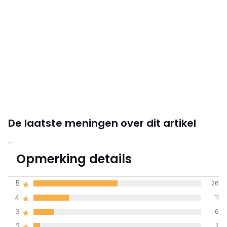
De laatste meningen over dit artikel
3.9
Opmerking details
52 mening(en)
gemiddelde bereikt
5
26
door alle landen
4
11
3
6
100% gecertificeerde beoordelingen,
La Redoute zet zich in
2
2