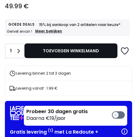
49.99
49.99 €
€.
GOEDE DEALS :
15% bij aankoop van 2 artikelen naar keuze*
GOEDE
Meer bekijken
Geniet ervan !
DEALS
:
15%
Aantal
1
TOEVOEGEN WINKELMAND
bij
aankoop
van
2
artikelen
Levering binnen 2 tot 3 dagen
naar
keuze*
Geniet
Levering vanaf :
1.99 €
ervan
!
Probeer 30 dagen gratis
Daarna €19/jaar
(1)
Gratis levering
met La Redoute +