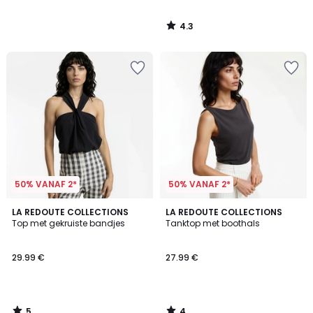
4.3
/
5
50% VANAF 2*
50% VANAF 2*
5
4
LA REDOUTE COLLECTIONS
LA REDOUTE COLLECTIONS
/
/
Top met gekruiste bandjes
Tanktop met boothals
5
5
29.99 €
27.99 €
5
4