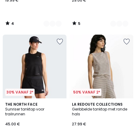
19.99 €
29.00 €
4
5
/
/
5
5
30% VANAF 2*
50% VANAF 2*
4.3
THE NORTH FACE
LA REDOUTE COLLECTIONS
/ 5
Sunriser tanktop voor
Geribbelde tanktop met ronde
trailrunnen
hals
45.00 €
27.99 €