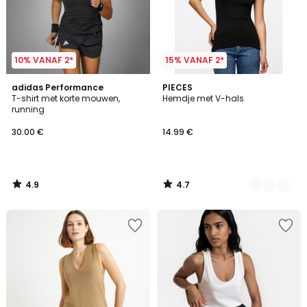
10% VANAF 2*
15% VANAF 2*
4.9
4.7
adidas Performance
2
PIECES
/ 5
/ 5
T-shirt met korte mouwen,
Hemdje met V-hals
Kleuren
running
30.00 €
14.99 €
4.9
4.7
/
/
5
5