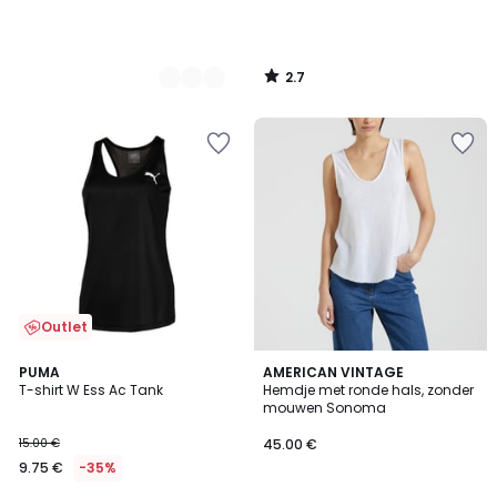
2.7
/
5
Outlet
5
5
PUMA
2
AMERICAN VINTAGE
/
/
T-shirt W Ess Ac Tank
Hemdje met ronde hals, zonder
Kleuren
5
5
mouwen Sonoma
15.00 €
45.00 €
9.75 €
-35%