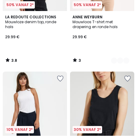
50% VANAF 2*
50% VANAF 2*
3.8
3
LA REDOUTE COLLECTIONS
2
ANNE WEYBURN
/ 5
/
Mouwloze denim top, ronde
Mouwloos T-shirt met
Kleuren
5
hals
drapering en ronde hals
29.99 €
29.99 €
3.8
3
/
/
5
5
10% VANAF 2*
30% VANAF 2*