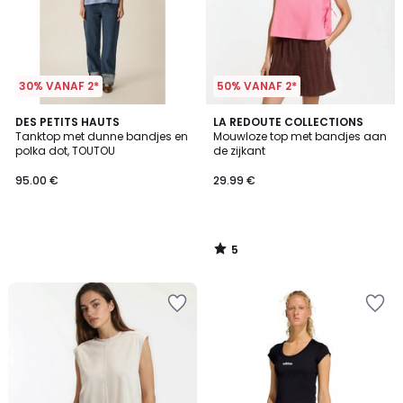
30% VANAF 2*
50% VANAF 2*
5
DES PETITS HAUTS
LA REDOUTE COLLECTIONS
/
Tanktop met dunne bandjes en
Mouwloze top met bandjes aan
5
polka dot, TOUTOU
de zijkant
95.00 €
29.99 €
5
/
5