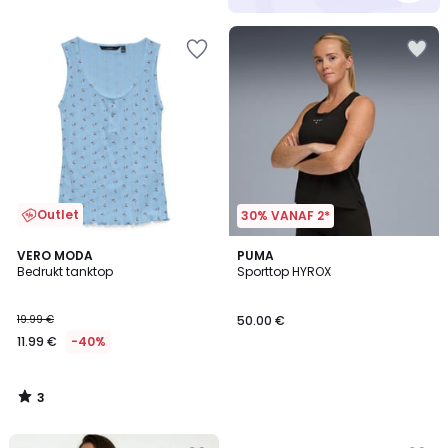
Outlet
30% VANAF 2*
3
VERO MODA
PUMA
/
Bedrukt tanktop
Sporttop HYROX
5
19.99 €
50.00 €
11.99 €
-40%
3
/
5