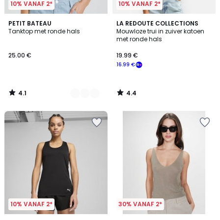
10% VANAF 2*
10% VANAF 2*
4.1
4.4
2
PETIT BATEAU
LA REDOUTE COLLECTIONS
/ 5
/ 5
Tanktop met ronde hals
Mouwloze trui in zuiver katoen
Kleuren
met ronde hals
25.00 €
19.99 €
16.99 €
4.1
4.4
/
/
5
5
10% VANAF 2*
30% VANAF 2*