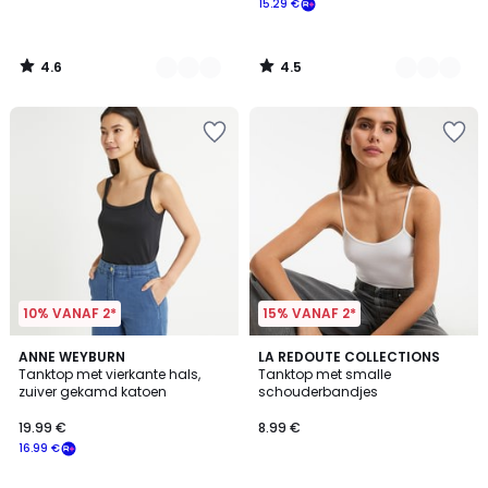
15.29 €
4.6
4.5
/
/
5
5
10% VANAF 2*
15% VANAF 2*
4.5
4.6
4
ANNE WEYBURN
2
LA REDOUTE COLLECTIONS
/ 5
/ 5
Tanktop met vierkante hals,
Tanktop met smalle
Kleuren
Kleuren
zuiver gekamd katoen
schouderbandjes
19.99 €
8.99 €
16.99 €