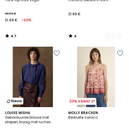
Kleuren
5
44.99 €
21.99 €
31.49 €
-30%
4.7
4
/
/
5
5
Nieuw
30% VANAF 2*
LOUISE MISHA
MOLLY BRACKEN
Geborduurde blouse met
Bedrukte caraco
strepen, kraag met ruches
CORA