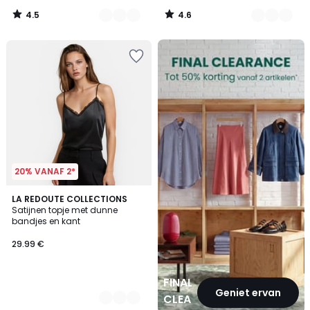
4.5
4.6
/
/
5
5
FINAL
CLEARANCE
20% VANAF 2*
2
LA REDOUTE COLLECTIONS
Satijnen topje met dunne
Kleuren
bandjes en kant
29.99 €
FINAL
Geniet ervan
CLEARANCE