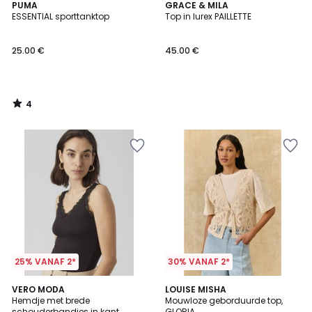
4
PUMA
GRACE & MILA
/
ESSENTIAL sporttanktop
Top in lurex PAILLETTE
5
25.00 €
45.00 €
4
/
5
25% VANAF 2*
30% VANAF 2*
3.3
VERO MODA
LOUISE MISHA
/ 5
Hemdje met brede
Mouwloze geborduurde top,
schouderbandjes in kant
GLORIA