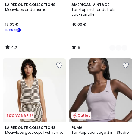
4.7
5
LA REDOUTE COLLECTIONS
2
AMERICAN VINTAGE
/ 5
/
Mouwloos onderhemd
Tanktop met ronde hals
Kleuren
5
Jacksonville
17.99 €
40.00 €
15.29 €
4.7
5
/
/
5
5
Outlet
50% VANAF 2*
4.7
LA REDOUTE COLLECTIONS
2
PUMA
/ 5
Mouwloos gestreept T-shirt met
Tanktop voor yoga 2 in 1 Studio
Kleuren