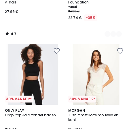
v-hals
Foundation
vanaf
27.99 €
34.99 €
22.74 €
-35%
4.7
/
5
30% VANAF 2*
30% VANAF 2*
4
5
2
ONLY PLAY
2
MORGAN
/
/
Crop-top Jaia zonder naden
T-shirt met korte mouwen en
Kleuren
Kleuren
5
5
kant