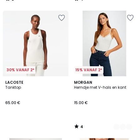
/
/
5
5
30% VANAF 2*
15% VANAF 2*
4
LACOSTE
2
MORGAN
/
Tanktop
Hemdje met V-hals en kant
Kleuren
5
65.00 €
15.00 €
4
/
5