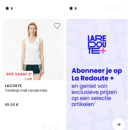
5
5
/
/
5
5
Redoute
+
30% VANAF 2*
2
LACOSTE
Tanktop met ronde hals
Kleuren
65.00 €