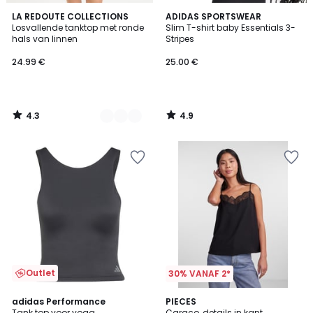
4.3
4.9
3
LA REDOUTE COLLECTIONS
ADIDAS SPORTSWEAR
/ 5
/ 5
Losvallende tanktop met ronde
Slim T-shirt baby Essentials 3-
Kleuren
hals van linnen
Stripes
24.99 €
25.00 €
4.3
4.9
/
/
5
5
Outlet
30% VANAF 2*
4.7
4
adidas Performance
2
PIECES
/ 5
/
Tank top voor yoga
Caraco, details in kant