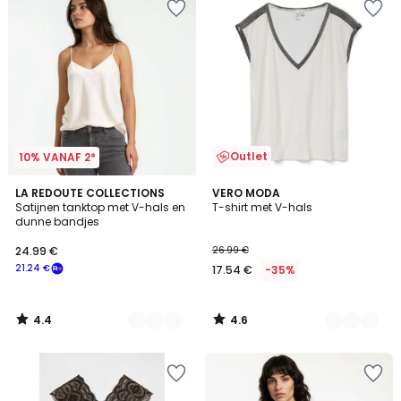
Outlet
10% VANAF 2*
4.4
4.6
3
LA REDOUTE COLLECTIONS
2
VERO MODA
/ 5
/ 5
Satijnen tanktop met V-hals en
T-shirt met V-hals
Kleuren
Kleuren
dunne bandjes
24.99 €
26.99 €
21.24 €
17.54 €
-35%
4.4
4.6
/
/
5
5