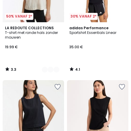
50% VANAF 2*
30% VANAF 2*
3.3
4.1
2
LA REDOUTE COLLECTIONS
adidas Performance
/ 5
/ 5
T-shirt met ronde hals zonder
Sportshirt Essentials Linear
Kleuren
mouwen
19.99 €
35.00 €
3.3
4.1
/
/
5
5