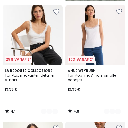
25% VANAF 2*
15% VANAF 2*
4.1
4.6
2
LA REDOUTE COLLECTIONS
2
ANNE WEYBURN
/ 5
/ 5
Tanktop met kanten detail en
Tanktop met V-hals, smalle
Kleuren
Kleuren
V-hals
bandjes
19.99 €
19.99 €
4.1
4.6
/
/
5
5