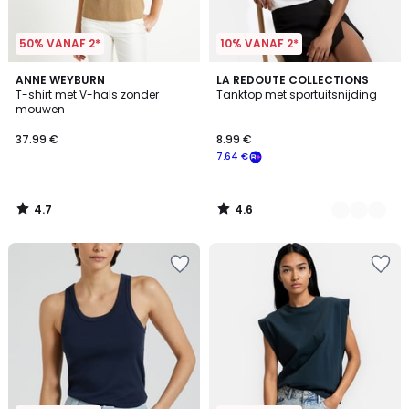
50% VANAF 2*
10% VANAF 2*
4.7
4.6
ANNE WEYBURN
2
LA REDOUTE COLLECTIONS
/ 5
/ 5
T-shirt met V-hals zonder
Tanktop met sportuitsnijding
Kleuren
mouwen
37.99 €
8.99 €
7.64 €
4.7
4.6
/
/
5
5