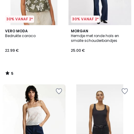
30% VANAF 2*
30% VANAF 2*
5
VERO MODA
MORGAN
/
Bedrukte caraco
Hemdje met ronde hals en
5
smalle schouderbandjes
22.99 €
25.00 €
5
/
5