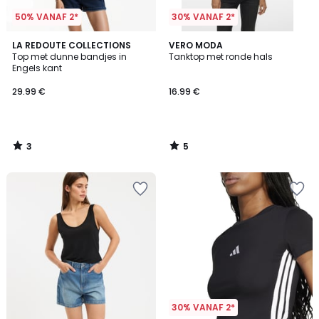
50% VANAF 2*
30% VANAF 2*
3
5
LA REDOUTE COLLECTIONS
VERO MODA
/
/
Top met dunne bandjes in
Tanktop met ronde hals
5
5
Engels kant
29.99 €
16.99 €
3
5
/
/
5
5
30% VANAF 2*