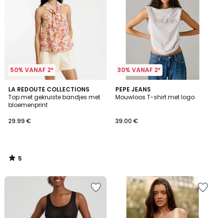
50% VANAF 2*
30% VANAF 2*
5
LA REDOUTE COLLECTIONS
PEPE JEANS
/
Top met gekruiste bandjes met
Mouwloos T-shirt met logo
5
bloemenprint
29.99 €
39.00 €
5
/
5