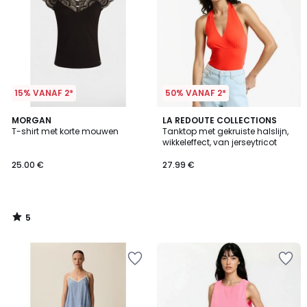
15% VANAF 2*
50% VANAF 2*
5
MORGAN
LA REDOUTE COLLECTIONS
/
T-shirt met korte mouwen
Tanktop met gekruiste halslijn,
5
wikkeleffect, van jerseytricot
25.00 €
27.99 €
5
/
5