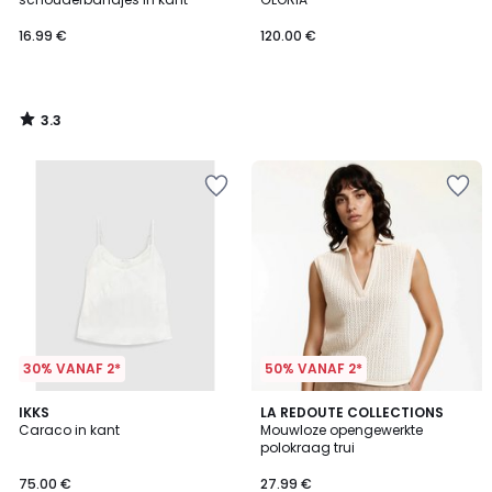
16.99 €
120.00 €
3.3
/
5
30% VANAF 2*
50% VANAF 2*
2.7
2
IKKS
LA REDOUTE COLLECTIONS
/ 5
Caraco in kant
Mouwloze opengewerkte
Kleuren
polokraag trui
75.00 €
27.99 €