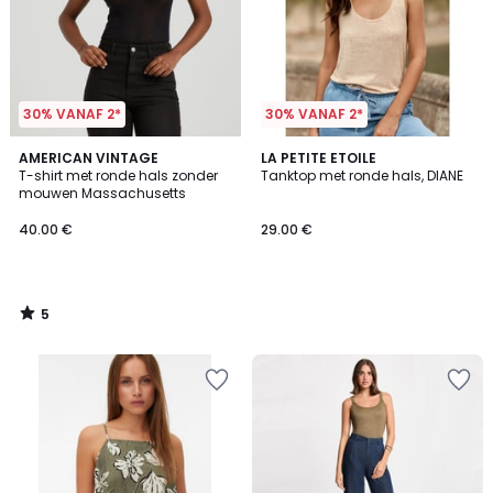
30% VANAF 2*
30% VANAF 2*
5
AMERICAN VINTAGE
LA PETITE ETOILE
/
T-shirt met ronde hals zonder
Tanktop met ronde hals, DIANE
5
mouwen Massachusetts
40.00 €
29.00 €
5
/
5