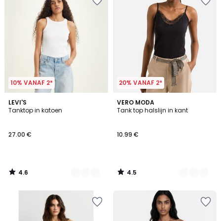
10% VANAF 2*
20% VANAF 2*
4.6
4.5
2
LEVI'S
2
VERO MODA
/ 5
/ 5
Tanktop in katoen
Tank top halslijn in kant
Kleuren
Kleuren
27.00 €
10.99 €
4.6
4.5
/
/
5
5