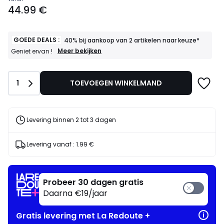
Prijs
44.99 €
vanaf
44.99
€.
GOEDE DEALS :
40% bij aankoop van 2 artikelen naar keuze*
GOEDE
Meer bekijken
Geniet ervan !
DEALS
:
40%
Aantal
1
TOEVOEGEN WINKELMAND
bij
aankoop
van
2
artikelen
Levering binnen 2 tot 3 dagen
naar
keuze*
Geniet
Levering vanaf :
1.99 €
ervan
!
Probeer 30 dagen gratis
Daarna €19/jaar
Gratis levering met La Redoute +