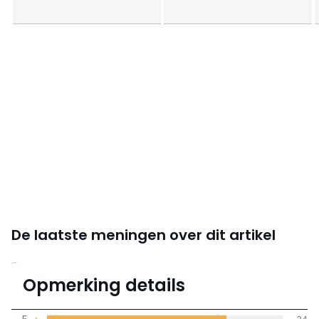
De laatste meningen over dit artikel
4.5
Opmerking details
45 mening(en)
gemiddelde bereikt