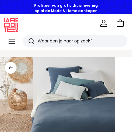
Profiteer van gratis thuis levering
op al de Mode & Home aankopen
Naar
het
La
winke
Redoute
Menu
Zoeken
Laatst
bekeken
artikelen