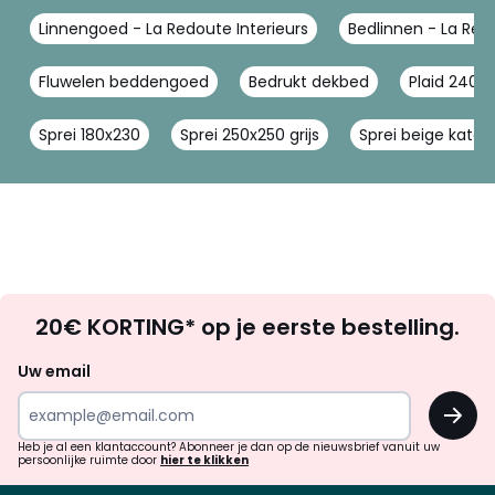
Linnengoed - La Redoute Interieurs
Bedlinnen - La Redo
Fluwelen beddengoed
Bedrukt dekbed
Plaid 240x
Sprei 180x230
Sprei 250x250 grijs
Sprei beige katoe
Op
20€ KORTING* op je eerste bestelling.
zoek
naar
Uw email
inspiratie
OK
en
!
verrassingen?
Heb je al een klantaccount? Abonneer je dan op de nieuwsbrief vanuit uw
persoonlijke ruimte door
hier te klikken