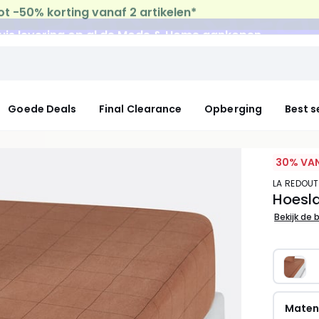
uis levering
op al de Mode & Home aankopen
Goede Deals
Final Clearance
Opberging
Best s
30% VAN
LA REDOUT
Hoesla
Bekijk de 
Mate