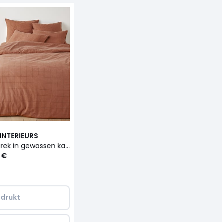
INTERIEURS
Dekbedovertrek in gewassen katoen Monille
 €
drukt