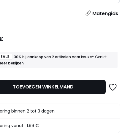
l
Matengids
 €
EALS :
30% bij aankoop van 2 artikelen naar keuze*
Geniet
OEDE
eer bekijken
EALS
30%
ij
TOEVOEGEN WINKELMAND
ankoop
an
rtikelen
aar
ering binnen 2 tot 3 dagen
euze*
eniet
rvan
ering vanaf :
1.99 €