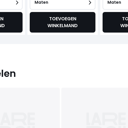
Maten
Maten
EN
TOEVOEGEN
TO
ND
WINKELMAND
WI
elen