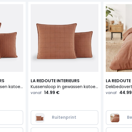
RS
LA REDOUTE INTERIEURS
LA REDOUTE 
Kussensloop in gewassen katoen, Monille
Kussensloop in gewassen katoen, Monille
14.99 €
44.99
vanaf
vanaf
Ruitenprint
Be