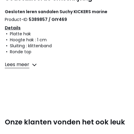
Gesloten leren sandalen Suchy
KICKERS
marine
Product-ID
5389857 / GIY469
Details
• Platte hak
• Hoogte hak : 1 cm
• Sluiting : klittenband
• Ronde top
Samenstelling en onderhoud
Lees meer
• Bovenzijde/Schacht : 100% vaarsleer
• Voering : 100% leer
• Binnenzool : 100% leer
• Loopzool : 100% rubber
Kleuren
Marine
Maten
18, 19, 20, 21, 22, 23, 24, 25, 26, 27
Onze klanten vonden het ook leuk