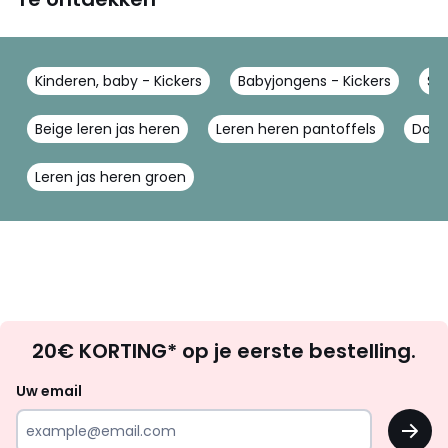
Kinderen, baby - Kickers
Babyjongens - Kickers
Sc
Beige leren jas heren
Leren heren pantoffels
Donk
Leren jas heren groen
Op
20€ KORTING* op je eerste bestelling.
zoek
naar
Uw email
inspiratie
OK
en
!