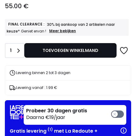
55.00
55.00 €
€.
FINAL CLEARANCE :
30% bij aankoop van 2 artikelen naar
FINAL
Meer bekijken
keuze*
Geniet ervan !
CLEARANCE
:
30%
Aantal
1
TOEVOEGEN WINKELMAND
bij
aankoop
van
2
artikelen
Levering binnen 2 tot 3 dagen
naar
keuze*
Geniet
Levering vanaf :
1.99 €
ervan
!
Probeer 30 dagen gratis
Daarna €19/jaar
(1)
Gratis levering
met La Redoute +