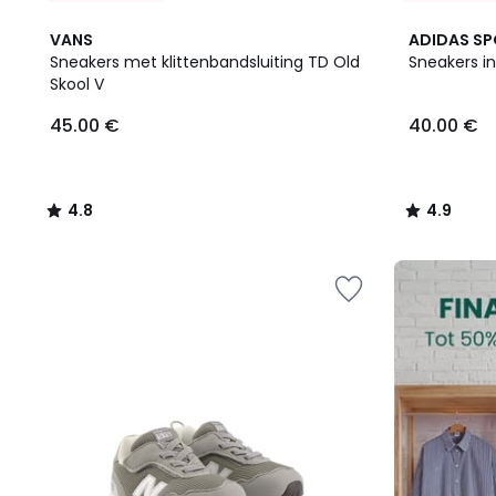
4.8
3
4.9
VANS
ADIDAS S
/ 5
Kleuren
/ 5
Sneakers met klittenbandsluiting TD Old
Sneakers in
Skool V
45.00
45.00 €
40.00 €
€.
4.8
4.9
/
/
5
5
FINAL
CLEARANCE