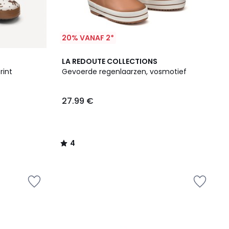
20% VANAF 2*
4
LA REDOUTE COLLECTIONS
/
rint
Gevoerde regenlaarzen, vosmotief
5
27.99 €
4
/
5