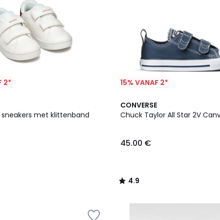
 2*
15% VANAF 2*
4.9
CONVERSE
/ 5
sneakers met klittenband
Chuck Taylor All Star 2V Can
45.00 €
4.9
/
5