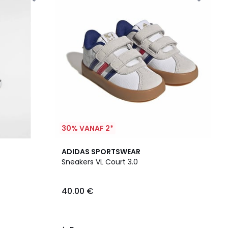
30% VANAF 2*
5
ADIDAS SPORTSWEAR
/
Sneakers VL Court 3.0
5
40.00 €