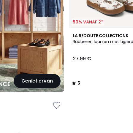
50% VANAF 2*
5
LA REDOUTE COLLECTIONS
/
Rubberen laarzen met tijgerp
5
27.99 €
Geniet ervan
NCE
5
/
5