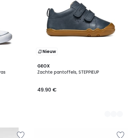
Nieuw
2
GEOX
Kleuren
vas
Zachte pantoffels, STEPPIEUP
49.90 €