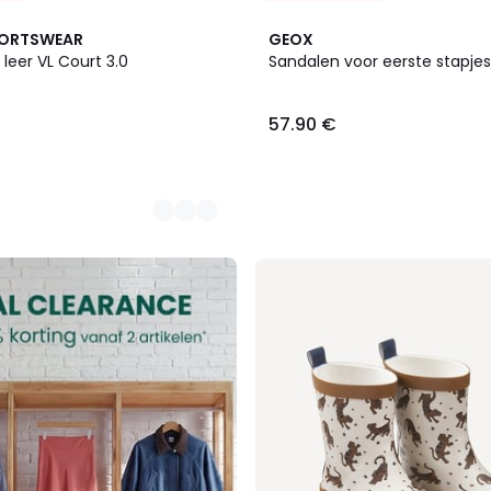
PORTSWEAR
GEOX
 leer VL Court 3.0
Sandalen voor eerste stapj
57.90 €