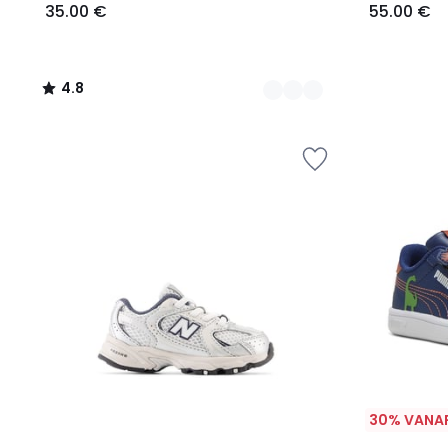
35.00 €
55.00 €
4.8
/
5
30% VANAF