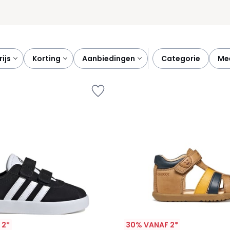
prijs
korting
aanbiedingen
categorie
m
 2*
30% VANAF 2*