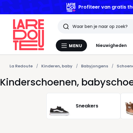
Profiteer van gratis th
Zoeken
Laatst
Nieuwigheden
MENU
Menu
bekeken
La
Redoute
artikelen
La Redoute
Kinderen, baby
Babyjongens
Schoen
Kinderschoenen, babyscho
Sneakers