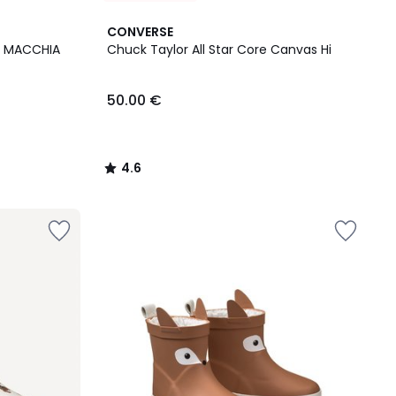
4.6
CONVERSE
/ 5
es MACCHIA
Chuck Taylor All Star Core Canvas Hi
50.00 €
4.6
/
5