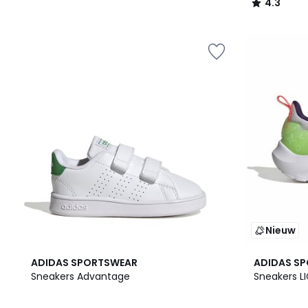
4.3
/
5
Nieuw
2
4.8
ADIDAS SPORTSWEAR
ADIDAS S
Kleuren
/ 5
Sneakers Advantage
Sneakers L