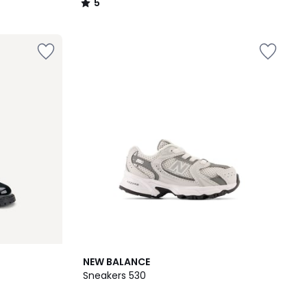
5
/
5
4.8
NEW BALANCE
/ 5
Sneakers 530