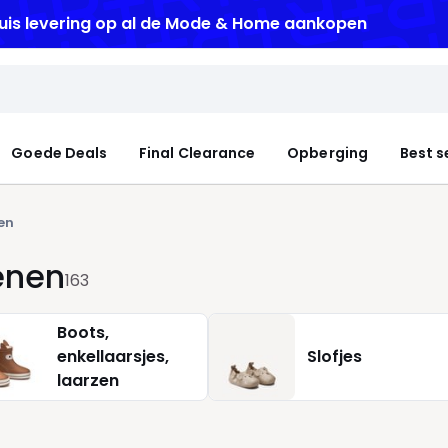
uis levering
op al de Mode & Home aankopen
Goede Deals
Final Clearance
Opberging
Best s
en
enen
163
Boots,
enkellaarsjes,
Slofjes
laarzen