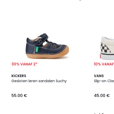
30% VANAF 2*
10% VANAF
4.3
KICKERS
VANS
/ 5
Gesloten leren sandalen Suchy
Slip-on Cla
55.00 €
45.00 €