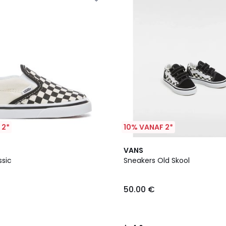
 2*
10% VANAF 2*
4.6
VANS
/ 5
ssic
Sneakers Old Skool
50.00 €