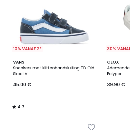
10% VANAF 2*
30% VANAF
4.7
VANS
GEOX
/ 5
Sneakers met klittenbandsluiting TD Old
Ademende 
Skool V
Eclyper
45.00 €
39.90 €
4.7
/
5