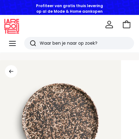
Profiteer van gratis thuis levering
op al de Mode & Home aankopen
Naar
het
La
winke
Redoute
Menu
Zoeken
Laatst
bekeken
artikelen