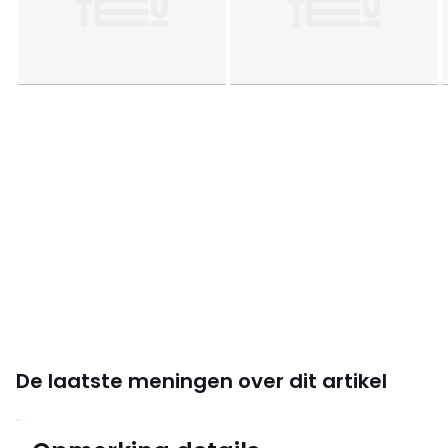
Kleuren
Kastanje/Wit
Maten
één maat
De laatste meningen over dit artikel
4.4