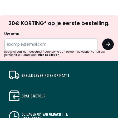
Op
20€ KORTING* op je eerste bestelling.
zoek
naar
Uw email
inspiratie
OK
en
!
verrassingen?
Heb je al een klantaccount? Abonneer je dan op de nieuwsbrief vanuit uw
persoonlijke ruimte door
hier te klikken
SNELLE LEVERING EN OP MAAT !
GRATIS RETOUR
30 DAGEN OM VAN GEDACHT TE