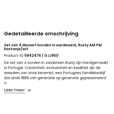
Gedetailleerde omschrijving
Set van 4 dessert borden in aardewerk, Rusty
AM.PM
kastanje/wit
Product-ID
5842476 / GJJ950
De set van 4 borden in zandsteen Rusty zijn handgemaakt
in Portugal. Creativiteit, exclusiviteit en kwaliteit zijn de
waarden van onze keramist, een Portugees familiebedrijf
dat sinds 1886 van generatie op generatie gepassioneerd
is.
Made in Portugal.
Lees meer
Omschrijving
• Aardewerk met email, ieder motief is uniek en kan
variëren van het ene product tot het andere
• Verkocht per set van 4