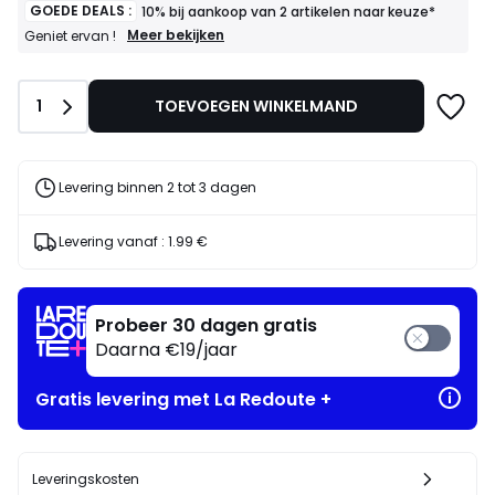
in
GOEDE DEALS :
10% bij aankoop van 2 artikelen naar keuze*
voor
GOEDE
Meer bekijken
Geniet ervan !
DEALS
ons
:
programma
10%
om
Aantal
1
TOEVOEGEN WINKELMAND
bij
in
aankoop
plaats
van
daarvan
2
artikelen
te
Levering binnen 2 tot 3 dagen
naar
betalen
keuze*
41.65
Geniet
Levering vanaf :
1.99 €
€.
ervan
!
Probeer 30 dagen gratis
Daarna €19/jaar
Gratis levering met La Redoute +
Leveringskosten