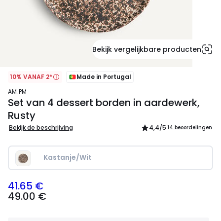
Bekijk vergelijkbare producten
10% VANAF 2*
Made in Portugal
AM.PM
Set van 4 dessert borden in aardewerk,
Rusty
Bekijk de beschrijving
4,4
/5
14 beoordelingen
Kastanje/Wit
41.65 €
49.00
49.00 €
€
Schrijf
je