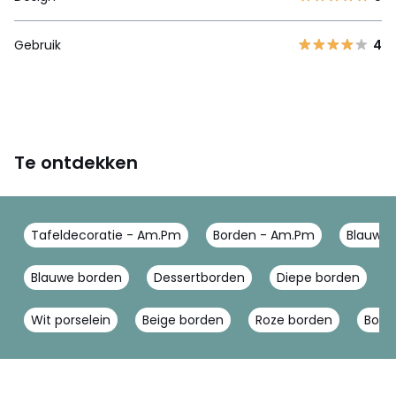
Gebruik
4
Te ontdekken
Tafeldecoratie - Am.Pm
Borden - Am.Pm
Blauw w
Blauwe borden
Dessertborden
Diepe borden
Wit porselein
Beige borden
Roze borden
Bord