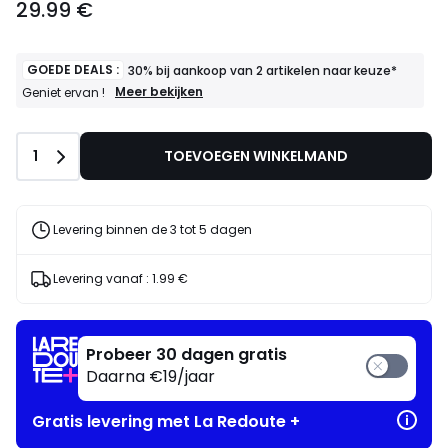
29.99 €
GOEDE DEALS :
30% bij aankoop van 2 artikelen naar keuze*
GOEDE
Meer bekijken
Geniet ervan !
DEALS
:
30%
Aantal
1
TOEVOEGEN WINKELMAND
bij
aankoop
van
2
artikelen
Levering binnen de 3 tot 5 dagen
naar
keuze*
Geniet
Levering vanaf :
1.99 €
ervan
!
Probeer 30 dagen gratis
Daarna €19/jaar
Gratis levering met La Redoute +