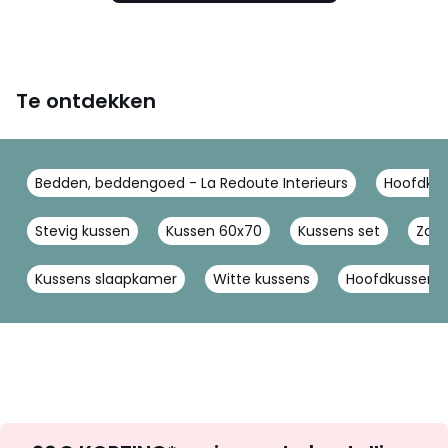
Te ontdekken
Bedden, beddengoed - La Redoute Interieurs
Hoofdkuss
Stevig kussen
Kussen 60x70
Kussens set
Zach
Kussens slaapkamer
Witte kussens
Hoofdkussen
Op