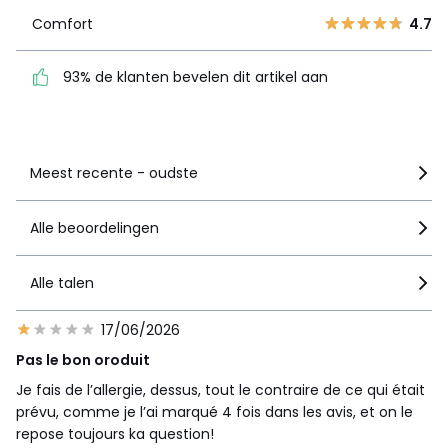
Comfort
4.7
Comfort
4.7
93% de klanten bevelen
dit artikel aan
93% de klanten bevelen dit artikel aan
Zie details van de nota
Meest recente - oudste
Alle beoordelingen
Alle talen
17/06/2026
Pas le bon oroduit
Je fais de l’allergie, dessus, tout le contraire de ce qui était
prévu, comme je l’ai marqué 4 fois dans les avis, et on le
repose toujours ka question!