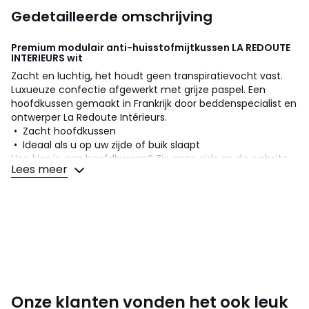
Gedetailleerde omschrijving
Premium modulair anti-huisstofmijtkussen
LA REDOUTE
INTERIEURS
wit
Zacht en luchtig, het houdt geen transpiratievocht vast.
Luxueuze confectie afgewerkt met grijze paspel. Een
hoofdkussen gemaakt in Frankrijk door beddenspecialist en
ontwerper La Redoute Intérieurs.
• Zacht hoofdkussen
• Ideaal als u op uw zijde of buik slaapt
Hoe kies je een hoofdkussen? Zie onze gids op de website
Lees meer
Omschrijving
• Vlokken van holle siliconenvezels van 100% polyester.
PRONEEM anti-mijt behandeling, effectief zelfs na
herhaaldelijk wassen.
• Heel mooie hoes in gekeperd satijnen zuiver katoen.
• Anti-mijten behandeling met biocide. De werkzame stof
is Margosa-extract.
• Ritssluiting
• Geleverd met een extra zakje vlokken om de stevigheid
Onze klanten vonden het ook leuk