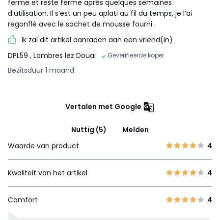
ferme et reste ferme après quelques semaines
d’utilisation. Il s’est un peu aplati au fil du temps, je l’ai
regonflé avec le sachet de mousse fourni .
Ik zal dit artikel aanraden aan een vriend(in)
DPL59
, Lambres lez Douai
Geverifieerde koper
Bezitsduur 1 maand
Vertalen met Google
Nuttig (5)
Melden
Waarde van product
4
Kwaliteit van het artikel
4
Comfort
4