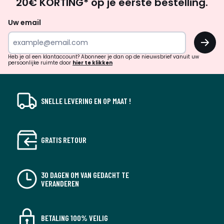
20€ KORTING* op je eerste bestelling.
zoek
naar
Uw email
inspiratie
OK
en
!
verrassingen?
Heb je al een klantaccount? Abonneer je dan op de nieuwsbrief vanuit uw
persoonlijke ruimte door
hier te klikken
SNELLE LEVERING EN OP MAAT !
GRATIS RETOUR
30 DAGEN OM VAN GEDACHT TE
VERANDEREN
BETALING 100% VEILIG