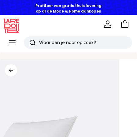
Profiteer van gratis thuis levering
op al de Mode & Home aankopen
Naar
het
La
winke
Redoute
Menu
Zoeken
Laatst
bekeken
artikelen