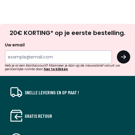
Op
20€ KORTING* op je eerste bestelling.
zoek
naar
Uw email
inspiratie
OK
en
!
verrassingen?
Heb je al een klantaccount? Abonneer je dan op de nieuwsbrief vanuit uw
persoonlijke ruimte door
hier te klikken
SNELLE LEVERING EN OP MAAT !
GRATIS RETOUR