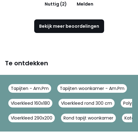
Nuttig (2)
Melden
Bekijk meer beoordelingen
Te ontdekken
Tapijten - Am.Pm
Tapijten woonkamer - Am.Pm
T
Vloerkleed 160x180
Vloerkleed rond 300 cm
Polypr
Vloerkleed 290x200
Rond tapijt woonkamer
Katoen