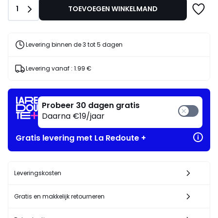
Aantal
1
TOEVOEGEN WINKELMAND
Levering binnen de 3 tot 5 dagen
Levering vanaf :
1.99 €
Probeer 30 dagen gratis
Daarna €19/jaar
Gratis levering met La Redoute +
Leveringskosten
Gratis en makkelijk retourneren