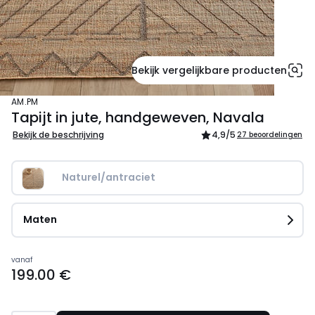
Bekijk vergelijkbare producten
AM.PM
Tapijt in jute, handgeweven, Navala
Bekijk de beschrijving
4,9
/5
27 beoordelingen
Naturel/antraciet
Maten
Prijs
vanaf
199.00 €
vanaf
199.00
€.