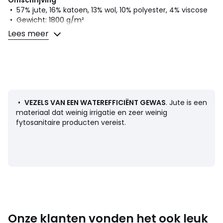
Omschrijving
• 57% jute, 16% katoen, 13% wol, 10% polyester, 4% viscose
• Gewicht: 1800 g/m²
• Productie type : met de hand geweven
Lees meer
Onderhoud
Om een vlek te verwijderen, gebruikt u een zachte borstel
en een beetje water
en wrijf voorzichtig. Gebruik geen schoonmaakmiddelen
•
VEZELS VAN EEN WATEREFFICIËNT GEWAS
. Jute is een
Afmetingen
materiaal dat weinig irrigatie en zeer weinig
• Breedte 120x Lengte 180 cm
fytosanitaire producten vereist.
• Breedte 160x Lengte 230 cm
• Breedte 200x Lengte 290 cm
.
Kleuren
Naturel/antraciet
Onze klanten vonden het ook leuk
Maten
120 x 180 cm, 160 x 230 cm, 200 x 290 cm