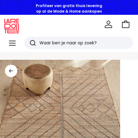
Profiteer van gratis thuis levering
op al de Mode & Home aankopen
Naar
het
La
winke
Redoute
Menu
Zoeken
Laatst
bekeken
artikelen