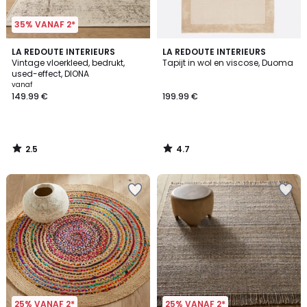
35% VANAF 2*
2.5
4.7
LA REDOUTE INTERIEURS
LA REDOUTE INTERIEURS
/ 5
/ 5
Vintage vloerkleed, bedrukt,
Tapijt in wol en viscose, Duoma
used-effect, DIONA
vanaf
149.99 €
199.99 €
2.5
4.7
/
/
5
5
25% VANAF 2*
25% VANAF 2*