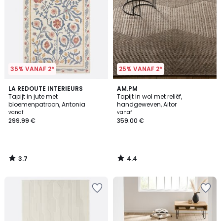
35% VANAF 2*
25% VANAF 2*
3.7
4.4
LA REDOUTE INTERIEURS
AM.PM
/ 5
/ 5
Tapijt in jute met
Tapijt in wol met reliëf,
bloemenpatroon, Antonia
handgeweven, Aitor
vanaf
vanaf
299.99 €
359.00 €
3.7
4.4
/
/
5
5