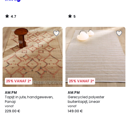
4.7
5
/
/
5
5
25% VANAF 2*
25% VANAF 2*
4.4
3.8
AM.PM
AM.PM
/ 5
/ 5
Tapijt in jute, handgeweven,
Gerecycled polyester
Panaji
buitentapijt, Lineair
vanaf
vanaf
229.00 €
149.00 €