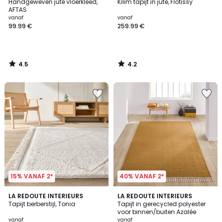
/ 5
/ 5
Handgeweven jute vloerkleed,
Kilim tapijt in jute, Flotissy
AFTAS
vanaf
vanaf
99.99 €
259.99 €
4.5
4.2
/
/
5
5
15% VANAF 2*
40% VANAF 2*
4.1
3.9
LA REDOUTE INTERIEURS
3
LA REDOUTE INTERIEURS
/ 5
/ 5
Tapijt berberstijl, Tonia
Tapijt in gerecycled polyester
Kleuren
voor binnen/buiten Azalée
vanaf
vanaf