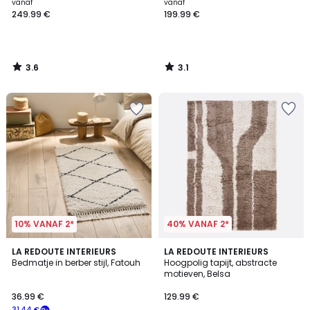
vanaf
vanaf
249.99 €
199.99 €
3.6
3.1
/
/
5
5
10% VANAF 2*
40% VANAF 2*
4.7
5
LA REDOUTE INTERIEURS
LA REDOUTE INTERIEURS
/ 5
/
Bedmatje in berber stijl, Fatouh
Hoogpolig tapijt, abstracte
5
motieven, Belsa
36.99 €
129.99 €
31.44 €