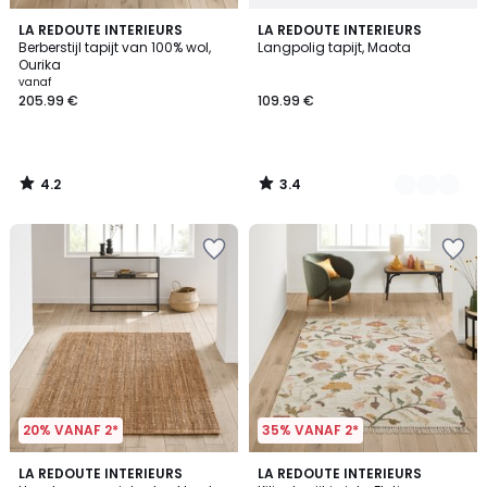
4.2
3.4
LA REDOUTE INTERIEURS
2
LA REDOUTE INTERIEURS
/ 5
/ 5
Berberstijl tapijt van 100% wol,
Langpolig tapijt, Maota
Kleuren
Ourika
vanaf
205.99 €
109.99 €
4.2
3.4
/
/
5
5
20% VANAF 2*
35% VANAF 2*
4.5
4.2
LA REDOUTE INTERIEURS
LA REDOUTE INTERIEURS