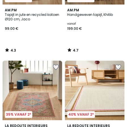
4.3
4.7
AM.PM
AM.PM
/ 5
/ 5
Tapijt in jute en recycled katoen
Handgeweven tapijt, Khitib
Ø120 cm, Jaco
vanaf
99.00 €
199.00 €
4.3
4.7
/
/
5
5
35% VANAF 2*
40% VANAF 2*
4.1
1
LA REDOUTE INTERIEURS
LA REDOUTE INTERIEURS