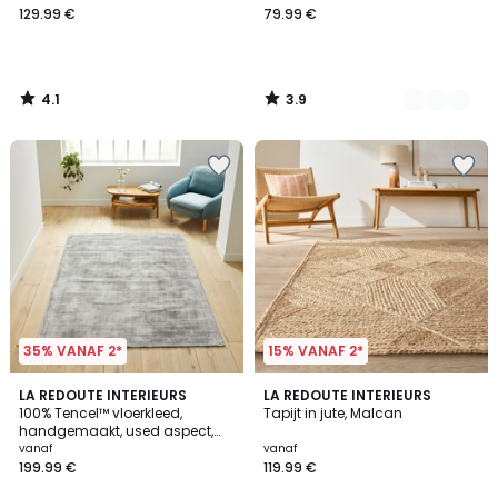
129.99 €
79.99 €
4.1
3.9
/
/
5
5
35% VANAF 2*
15% VANAF 2*
3.2
4.1
5
LA REDOUTE INTERIEURS
LA REDOUTE INTERIEURS
/ 5
/ 5
100% Tencel™ vloerkleed,
Tapijt in jute, Malcan
Kleuren
handgemaakt, used aspect,
IZRI
vanaf
vanaf
199.99 €
119.99 €