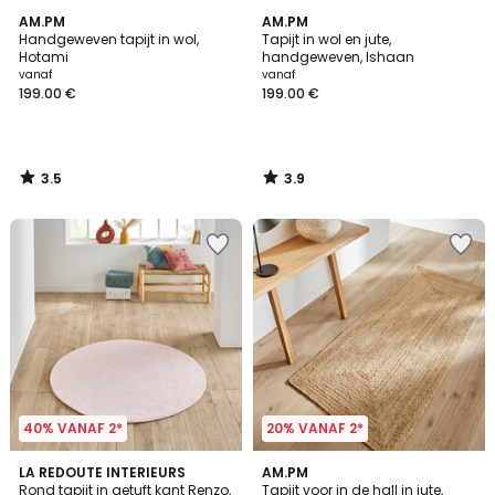
3.5
3.9
AM.PM
AM.PM
/ 5
/ 5
Handgeweven tapijt in wol,
Tapijt in wol en jute,
Hotami
handgeweven, Ishaan
vanaf
vanaf
199.00 €
199.00 €
3.5
3.9
/
/
5
5
40% VANAF 2*
20% VANAF 2*
3.2
4.3
3
LA REDOUTE INTERIEURS
AM.PM
/ 5
/ 5
Rond tapijt in getuft kant Renzo,
Tapijt voor in de hall in jute,