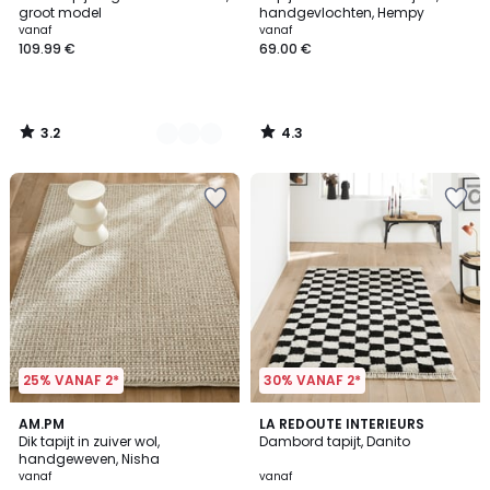
Kleuren
groot model
handgevlochten, Hempy
vanaf
vanaf
109.99 €
69.00 €
3.2
4.3
/
/
5
5
25% VANAF 2*
30% VANAF 2*
3.8
4.7
AM.PM
3
LA REDOUTE INTERIEURS
/ 5
/ 5
Dik tapijt in zuiver wol,
Dambord tapijt, Danito
Kleuren
handgeweven, Nisha
vanaf
vanaf