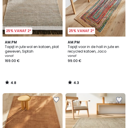
25% VANAF 2*
25% VANAF 2*
4.8
4.3
AM.PM
AM.PM
/ 5
/ 5
Tapijt in jute wol en katoen, plat
Tapijt voor in de hall in jute en
geweven, Siptah
recycled katoen, Jaco
vanaf
vanaf
169.00 €
99.00 €
4.8
4.3
/
/
5
5