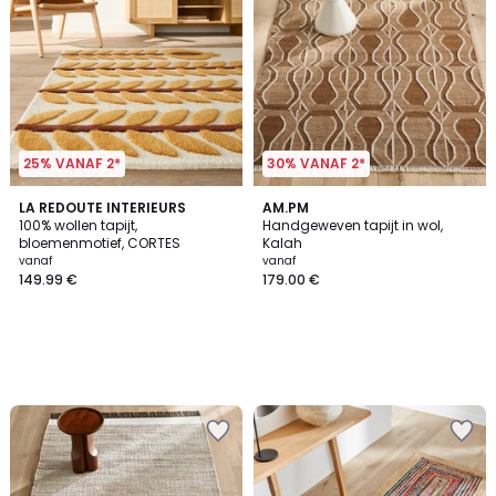
25% VANAF 2*
30% VANAF 2*
LA REDOUTE INTERIEURS
AM.PM
100% wollen tapijt,
Handgeweven tapijt in wol,
bloemenmotief, CORTES
Kalah
vanaf
vanaf
149.99 €
179.00 €