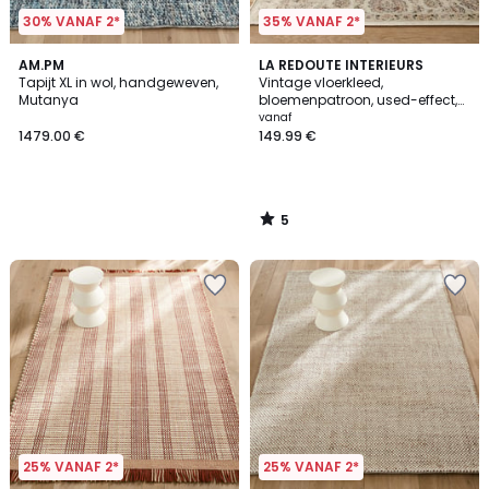
30% VANAF 2*
35% VANAF 2*
5
AM.PM
LA REDOUTE INTERIEURS
/
Tapijt XL in wol, handgeweven,
Vintage vloerkleed,
5
Mutanya
bloemenpatroon, used-effect,
DIONA
vanaf
1479.00 €
149.99 €
5
/
5
25% VANAF 2*
25% VANAF 2*