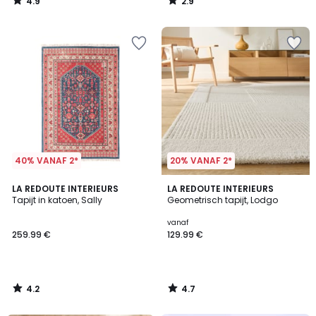
4.9
2.9
/
/
5
5
40% VANAF 2*
20% VANAF 2*
4.2
4.7
LA REDOUTE INTERIEURS
LA REDOUTE INTERIEURS
/ 5
/ 5
Tapijt in katoen, Sally
Geometrisch tapijt, Lodgo
vanaf
259.99 €
129.99 €
4.2
4.7
/
/
5
5