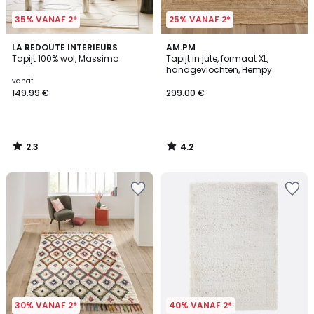
35% VANAF 2*
25% VANAF 2*
2.3
4.2
LA REDOUTE INTERIEURS
AM.PM
/ 5
/ 5
Tapijt 100% wol, Massimo
Tapijt in jute, formaat XL,
handgevlochten, Hempy
vanaf
149.99 €
299.00 €
2.3
4.2
/
/
5
5
30% VANAF 2*
40% VANAF 2*