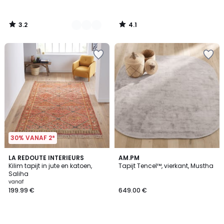
3.2
4.1
/
/
5
5
30% VANAF 2*
3.4
5
LA REDOUTE INTERIEURS
AM.PM
/ 5
/
Kilim tapijt in jute en katoen,
Tapijt Tencel™, vierkant, Mustha
5
Saliha
vanaf
199.99 €
649.00 €