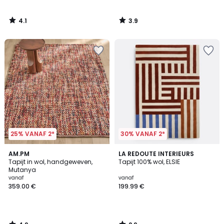
4.1
3.9
/
/
5
5
25% VANAF 2*
30% VANAF 2*
4.9
2.9
AM.PM
LA REDOUTE INTERIEURS
/ 5
/ 5
Tapijt in wol, handgeweven,
Tapijt 100% wol, ELSIE
Mutanya
vanaf
vanaf
359.00 €
199.99 €