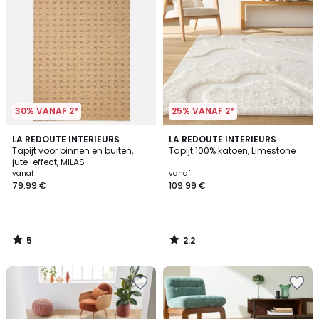
30% VANAF 2*
25% VANAF 2*
5
2.2
LA REDOUTE INTERIEURS
LA REDOUTE INTERIEURS
/
/ 5
Tapijt voor binnen en buiten,
Tapijt 100% katoen, Limestone
5
jute-effect, MILAS
vanaf
vanaf
79.99 €
109.99 €
5
2.2
/
/
5
5