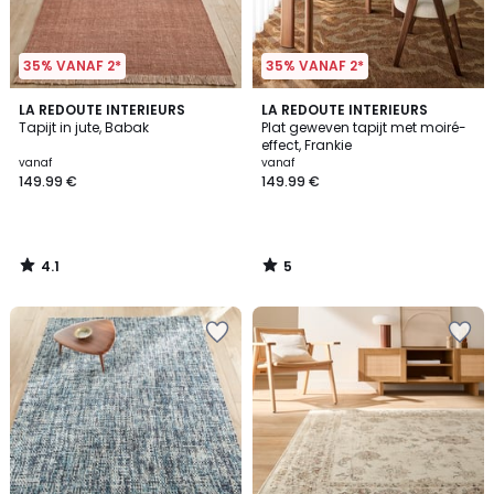
35% VANAF 2*
35% VANAF 2*
4.1
5
LA REDOUTE INTERIEURS
LA REDOUTE INTERIEURS
/ 5
/
Tapijt in jute, Babak
Plat geweven tapijt met moiré-
5
effect, Frankie
vanaf
vanaf
149.99 €
149.99 €
4.1
5
/
/
5
5