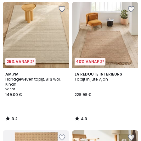
25% VANAF 2*
40% VANAF 2*
3.2
4.3
AM.PM
LA REDOUTE INTERIEURS
/ 5
/ 5
Handgeweven tapijt, 81% wol,
Tapijt in jute, Ajan
Kinah
vanaf
149.00 €
229.99 €
3.2
4.3
/
/
5
5