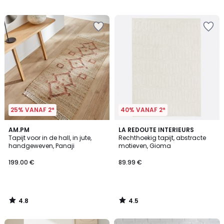
/
/
5
5
25% VANAF 2*
40% VANAF 2*
4.8
4.5
AM.PM
LA REDOUTE INTERIEURS
/ 5
/ 5
Tapijt voor in de hall, in jute,
Rechthoekig tapijt, abstracte
handgeweven, Panaji
motieven, Gioma
199.00 €
89.99 €
4.8
4.5
/
/
5
5
FINAL