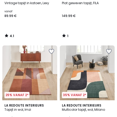
/ 5
/
Vintage tapijt in katoen, Lexy
Plat geweven tapijt, FILA
5
vanaf
89.99 €
149.99 €
4.1
1
/
/
5
5
25% VANAF 2*
35% VANAF 2*
3.6
3.1
LA REDOUTE INTERIEURS
LA REDOUTE INTERIEURS
/ 5
/
Tapijt in wol, Imzi
Multicolor tapijt, wol, Milano
5