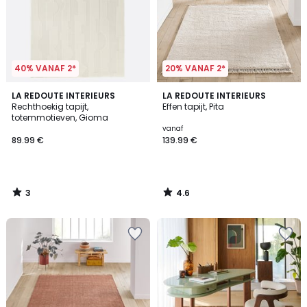
40% VANAF 2*
20% VANAF 2*
3
4.6
LA REDOUTE INTERIEURS
LA REDOUTE INTERIEURS
/
/ 5
Rechthoekig tapijt,
Effen tapijt, Pita
5
totemmotieven, Gioma
vanaf
89.99 €
139.99 €
3
4.6
/
/
5
5