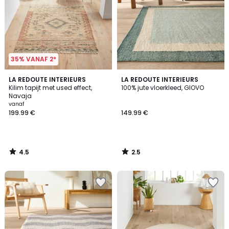
35% VANAF 2*
4.5
2.5
LA REDOUTE INTERIEURS
LA REDOUTE INTERIEURS
/ 5
/ 5
Kilim tapijt met used effect,
100% jute vloerkleed, GIOVO
Navaja
vanaf
199.99 €
149.99 €
4.5
2.5
/
/
5
5