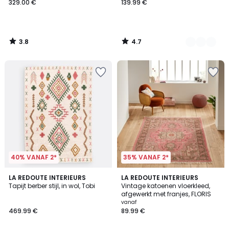
329.00 €
139.99 €
3.8
4.7
/
/
5
5
40% VANAF 2*
35% VANAF 2*
4.1
3.9
LA REDOUTE INTERIEURS
LA REDOUTE INTERIEURS
/ 5
/ 5
Tapijt berber stijl, in wol, Tobi
Vintage katoenen vloerkleed,
afgewerkt met franjes, FLORIS
vanaf
469.99 €
89.99 €