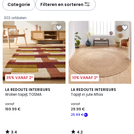
à
à
Categorie
Filteren en sorteren
gauche
droite
303 artikelen
35% VANAF 2*
10% VANAF 2*
3.4
4.2
LA REDOUTE INTERIEURS
LA REDOUTE INTERIEURS
/ 5
/ 5
Wollen tapijt, TOSMA
Tapijt in jute Aftas
Prijs
vanaf
vanaf
169.99 €
29.99 €
vanaf
25.49 €
169.99
€.
3.4
4.2