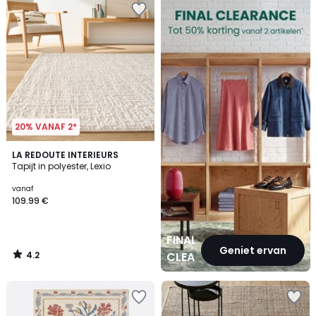
CLEARANCE
20% VANAF 2*
4.2
LA REDOUTE INTERIEURS
/ 5
Tapijt in polyester, Lexio
vanaf
109.99 €
FINAL
Geniet ervan
4.2
CLEARANCE
/
5