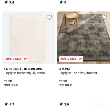
3.4
5
/
/
5
5
20% VANAF 2*
25% VANAF 2*
4.7
3.6
LA REDOUTE INTERIEURS
6
AM.PM
/ 5
/ 5
Tapijt in berberstijl XL, Tonia
Tapijt in Tencel™, Mustha
Kleuren
vanaf
vanaf
399.99 €
199.00 €
4.7
3.6
/
/
5
5