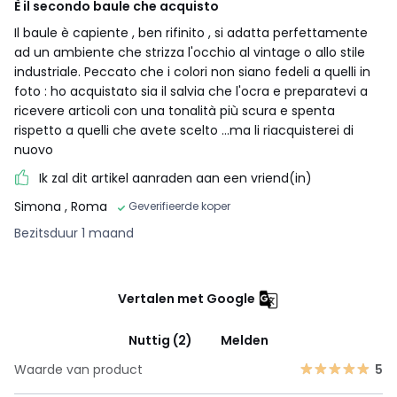
È il secondo baule che acquisto
Il baule è capiente , ben rifinito , si adatta perfettamente
ad un ambiente che strizza l'occhio al vintage o allo stile
industriale. Peccato che i colori non siano fedeli a quelli in
foto : ho acquistato sia il salvia che l'ocra e preparatevi a
ricevere articoli con una tonalità più scura e spenta
rispetto a quelli che avete scelto ...ma li riacquisterei di
nuovo
Ik zal dit artikel aanraden aan een vriend(in)
Simona
, Roma
Geverifieerde koper
Bezitsduur 1 maand
Vertalen met Google
Nuttig (2)
Melden
Waarde van product
5