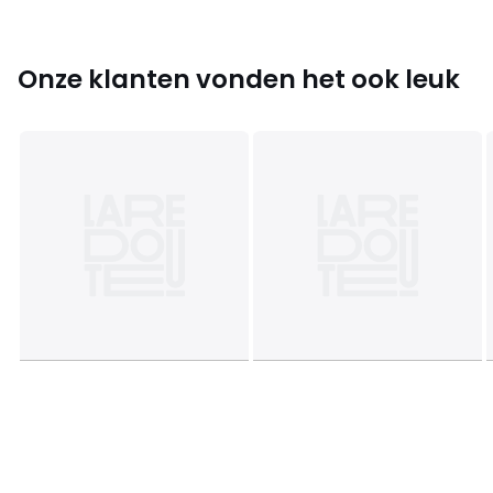
• Hoogte : 45 cm
• Diepte : 45 cm
Onze klanten vonden het ook leuk
Productfiche met betrekking tot milieukwaliteiten en -
kenmerken
• Volledig recycleerbaar product.
Afmetingen en gewicht van de pakketten
1 pakket
• B97 x H57 x D58 cm, 12,7 kg
Kleuren
Pruisisch Blauw, Salie, Mosterd, Zwart
Maten
één maat