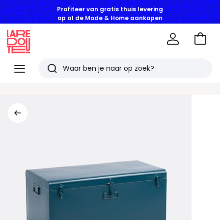
Profiteer van gratis thuis levering
op al de Mode & Home aankopen
Naar
het
La
winke
Redoute
Menu
Zoeken
Laatst
bekeken
artikelen