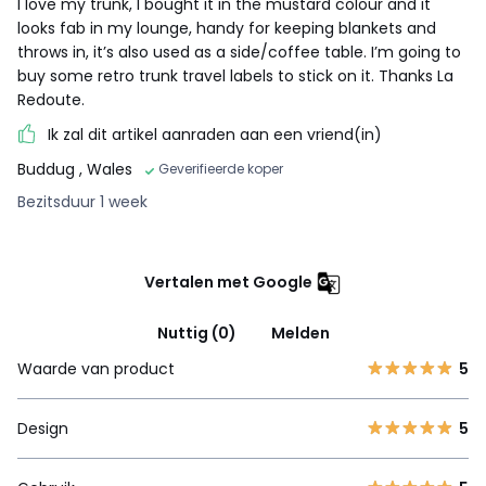
I love my trunk, I bought it in the mustard colour and it
looks fab in my lounge, handy for keeping blankets and
throws in, it’s also used as a side/coffee table. I’m going to
buy some retro trunk travel labels to stick on it. Thanks La
Redoute.
Ik zal dit artikel aanraden aan een vriend(in)
Buddug
, Wales
Geverifieerde koper
Bezitsduur 1 week
Vertalen met Google
Nuttig (0)
Melden
Waarde van product
5
Design
5