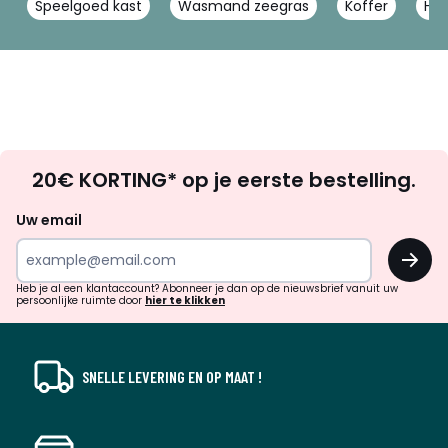
Speelgoed kast
Wasmand zeegras
Koffer
Hou
Op
20€ KORTING* op je eerste bestelling.
zoek
naar
Uw email
inspiratie
OK
en
!
verrassingen?
Heb je al een klantaccount? Abonneer je dan op de nieuwsbrief vanuit uw
persoonlijke ruimte door
hier te klikken
SNELLE LEVERING EN OP MAAT !