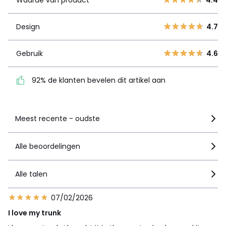
3
1
Design
4.7
2
3
Design
4.7
1
1
Gebruik
4.6
Gebruik
4.6
92% de klanten bevelen
dit artikel aan
92% de klanten bevelen dit artikel aan
Zie details van de nota
Meest recente - oudste
Alle beoordelingen
Alle talen
07/02/2026
I love my trunk