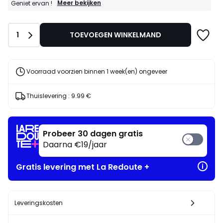
voor
GOEDE
Meer bekijken
Geniet ervan !
DEALS
ons
:
programma
10%
om
Aantal
1
TOEVOEGEN WINKELMAND
bij
in
aankoop
plaats
van
daarvan
2
artikelen
te
Voorraad voorzien binnen 1 week(en) ongeveer
naar
betalen
keuze*
143.65
Geniet
Thuislevering :
9.99 €
€.
ervan
!
Probeer 30 dagen gratis
Daarna €19/jaar
Gratis levering met La Redoute +
Leveringskosten