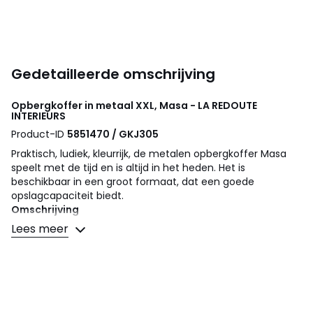
Gedetailleerde omschrijving
Opbergkoffer in metaal XXL, Masa - LA REDOUTE
INTERIEURS
Product-ID
5851470 / GKJ305
Praktisch, ludiek, kleurrijk, de metalen opbergkoffer Masa
speelt met de tijd en is altijd in het heden. Het is
beschikbaar in een groot formaat, dat een goede
opslagcapaciteit biedt.
Omschrijving
• Metaal bedekt met epoxy verf
Lees meer
• 1 handvat aan beide zijden om gemakkelijk te
verplaatsen
• 3 systemen voor sluiting vooraan
Afmetingen
• Breedte : 85 cm