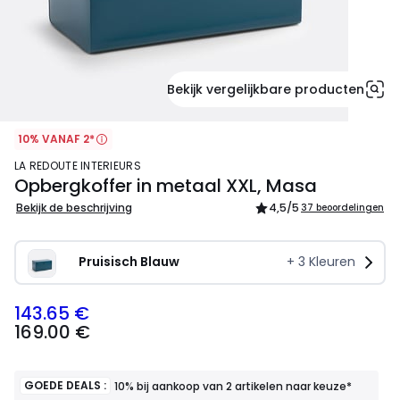
Bekijk vergelijkbare producten
10% VANAF 2*
LA REDOUTE INTERIEURS
Opbergkoffer in metaal XXL, Masa
Bekijk de beschrijving
4,5
/5
37 beoordelingen
Pruisisch Blauw
+
3
Kleuren
143.65 €
169.00
169.00 €
€
Schrijf
je
in
GOEDE DEALS :
10% bij aankoop van 2 artikelen naar keuze*