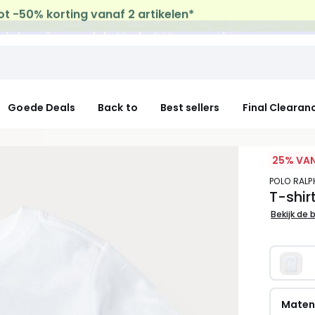
uis levering
op al de Mode & Home aankopen
Goede Deals
Back to
Best sellers
Final Clearan
25% VAN
POLO RAL
T-shi
Bekijk de 
Mate