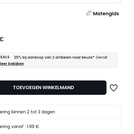
l
Matengids
 €
EALS :
25% bij aankoop van 2 artikelen naar keuze*
Geniet
OEDE
eer bekijken
EALS
5%
ij
TOEVOEGEN WINKELMAND
ankoop
an
rtikelen
aar
ering binnen 2 tot 3 dagen
euze*
eniet
rvan
ering vanaf :
1.99 €