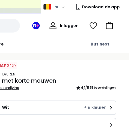
Download de app
NL
Mijn
Inloggen
Mijn
Kijk
Naar
profiel
La
mijn
het
Redoute
wishlist
winkelma
ce
Business
+
ruimte
AF 2*
PH LAUREN
rt met korte mouwen
beschrijving
4,1
/5
51 beoordelingen
Wit
+
8
Kleuren
n