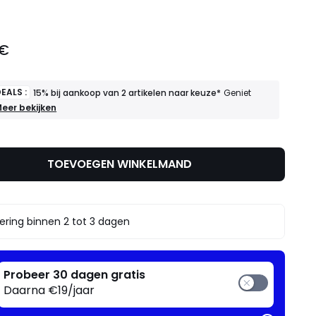
 €
EALS :
15% bij aankoop van 2 artikelen naar keuze*
Geniet
OEDE
eer bekijken
EALS
5%
ij
TOEVOEGEN WINKELMAND
ankoop
an
rtikelen
aar
ering binnen 2 tot 3 dagen
euze*
eniet
rvan
Probeer 30 dagen gratis
Daarna €19/jaar