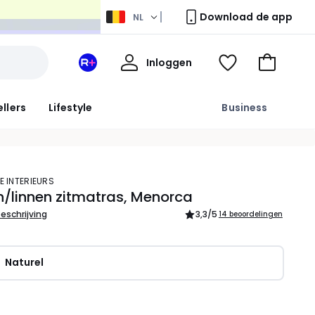
Download de app
NL
Mijn
Inloggen
Mijn
Kijk
Naar
profiel
La
mijn
het
Redoute
wishlist
winkelma
ellers
Lifestyle
Business
+
ruimte
E INTERIEURS
/linnen zitmatras, Menorca
beschrijving
3,3
/5
14 beoordelingen
Naturel
l