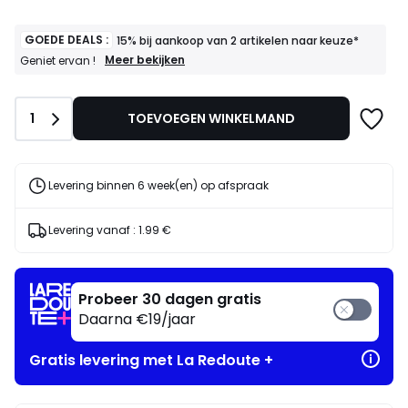
859.00
€.
GOEDE DEALS :
15% bij aankoop van 2 artikelen naar keuze*
GOEDE
Meer bekijken
Geniet ervan !
DEALS
:
15%
Aantal
1
TOEVOEGEN WINKELMAND
bij
aankoop
van
2
artikelen
Levering binnen 6 week(en) op afspraak
naar
keuze*
Geniet
Levering vanaf :
1.99 €
ervan
!
Probeer 30 dagen gratis
Daarna €19/jaar
Gratis levering met La Redoute +