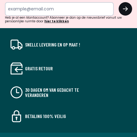
inspiratie
OK
en
!
verrassingen?
Heb je al een klantaccount? Abonneer je dan op de nieuwsbrief vanuit uw
persoonlijke ruimte door
hier te klikken
SNELLE LEVERING EN OP MAAT !
GRATIS RETOUR
30 DAGEN OM VAN GEDACHT TE
VERANDEREN
BETALING 100% VEILIG