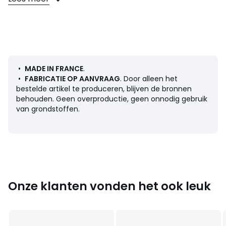
Afmetingen
•
2-zit zetel
: L162 H82 D95 cm maxi
•
3-zit zetel
: L182 H82 D95 cm maxi
•
4-zit zetel
: L202 H82 D95 cm maxi
•
5-zit zetel
: L220 H82 D95 cm maxi
•
MADE IN FRANCE
.
•
FABRICATIE OP AANVRAAG
. Door alleen het
bestelde artikel te produceren, blijven de bronnen
Kleuren
Groen , Brons, Pauwblauw, Cinaberrood,
behouden. Geen overproductie, geen onnodig gebruik
Cedergroen
van grondstoffen.
Maten
2-zit, 3-zit, 4-zit, 5-zit
Onze klanten vonden het ook leuk