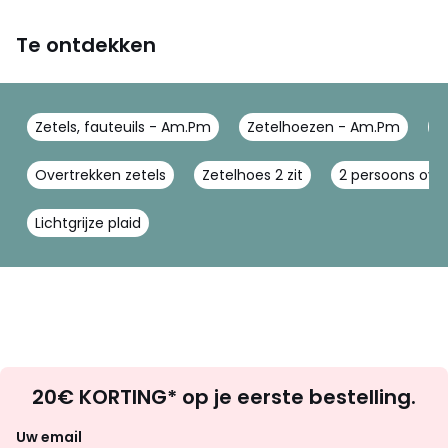
Te ontdekken
Zetels, fauteuils - Am.Pm
Zetelhoezen - Am.Pm
B
Overtrekken zetels
Zetelhoes 2 zit
2 persoons over
Lichtgrijze plaid
Op
20€ KORTING* op je eerste bestelling.
zoek
naar
Uw email