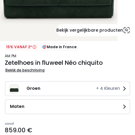
Bekijk vergelijkbare producten
15% VANAF 2*
Made in France
AM.PM
Zetelhoes in fluweel Néo chiquito
Bekijk de beschrijving
Groen 
+
4
Kleuren
Maten
Prijs
vanaf
859.00 €
vanaf