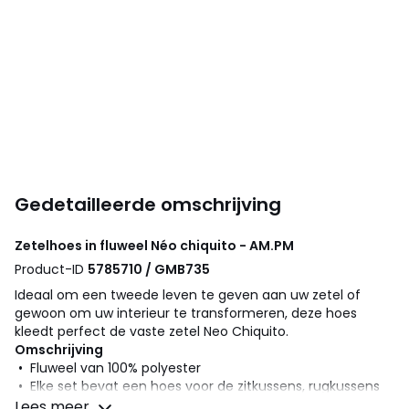
Gedetailleerde omschrijving
Zetelhoes in fluweel Néo chiquito - AM.PM
Product-ID
5785710 / GMB735
Ideaal om een tweede leven te geven aan uw zetel of
gewoon om uw interieur te transformeren, deze hoes
kleedt perfect de vaste zetel Neo Chiquito.
Omschrijving
• Fluweel van 100% polyester
• Elke set bevat een hoes voor de zitkussens, rugkussens
en het frame.
Lees meer