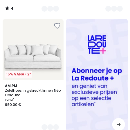
4
/
5
Redoute
+
15% VANAF 2*
2
AM.PM
Zetelhoes in gekreukt linnen Néo
Kleuren
Chiquito
vanaf
990.00 €