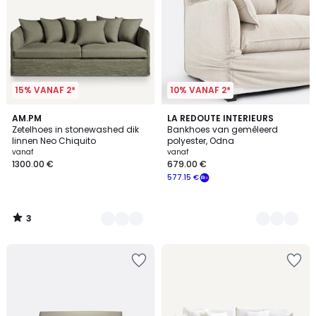
15% VANAF 2*
10% VANAF 2*
3
3
AM.PM
9
LA REDOUTE INTERIEURS
/
Zetelhoes in stonewashed dik
Bankhoes van gemêleerd
Kleuren
Kleuren
5
linnen Neo Chiquito
polyester, Odna
vanaf
vanaf
1300.00 €
679.00 €
577.15 €
3
/
5