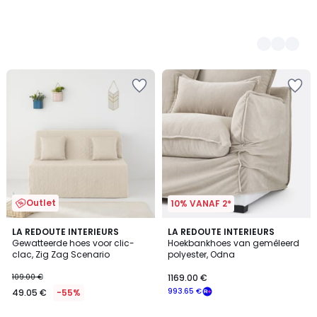
1500.00
€.
Outlet
10% VANAF 2*
3.8
LA REDOUTE INTERIEURS
9
LA REDOUTE INTERIEURS
/ 5
Gewatteerde hoes voor clic-
Hoekbankhoes van gemêleerd
Kleuren
clac, Zig Zag Scenario
polyester, Odna
109.00 €
1169.00 €
993.65 €
49.05 €
-55%