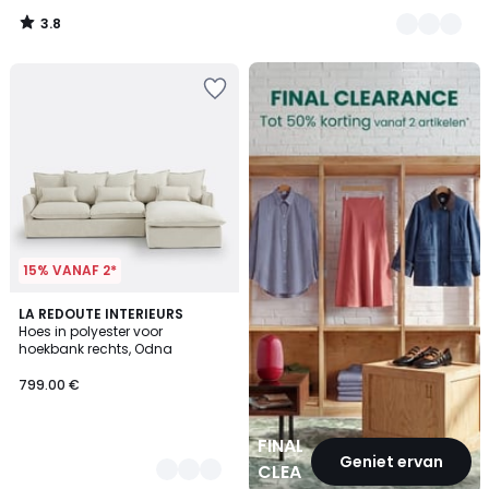
3.8
/
5
FINAL
CLEARANCE
15% VANAF 2*
4
LA REDOUTE INTERIEURS
Hoes in polyester voor
Kleuren
hoekbank rechts, Odna
799.00 €
FINAL
Geniet ervan
CLEARANCE