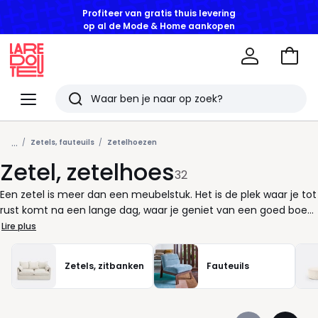
Profiteer van gratis thuis levering
op al de Mode & Home aankopen
Naar
het
La
winke
Redoute
Menu
Zoeken
Laatst
...
bekeken
Zetels, fauteuils
Zetelhoezen
Zetel, zetelhoes
artikelen
32
Een zetel is meer dan een meubelstuk. Het is de plek waar je tot
rust komt na een lange dag, waar je geniet van een goed boek
of samen bent met wie je graag ziet. Daarom verdient hij het
Lire plus
om er altijd op zijn best uit te zien én comfortabel te blijven.
Een zetelhoes helpt je daarbij: ze verlengt de levensduur van je
Zetels, zitbanken
Fauteuils
zetel en brengt in één beweging een frisse toets in je interieur.
Of je nu houdt van een zachte, soepele stof of liever een strak
model kiest, er is altijd een hoes die past bij jouw manier van