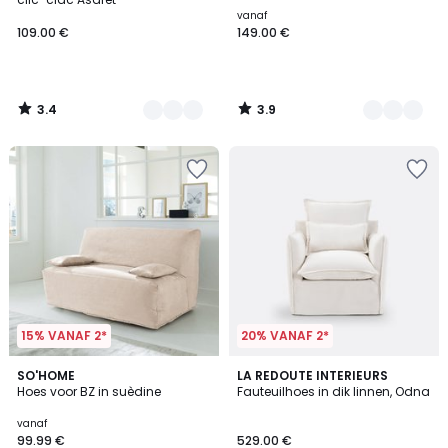
vanaf
109.00 €
149.00 €
3.4
3.9
/
/
5
5
15% VANAF 2*
20% VANAF 2*
3.2
SO'HOME
2
LA REDOUTE INTERIEURS
/ 5
Hoes voor BZ in suèdine
Fauteuilhoes in dik linnen, Odna
Kleuren
vanaf
99.99 €
529.00 €