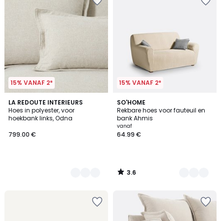
15% VANAF 2*
15% VANAF 2*
3.6
4
LA REDOUTE INTERIEURS
4
SO'HOME
/ 5
Hoes in polyester, voor
Rekbare hoes voor fauteuil en
Kleuren
Kleuren
hoekbank links, Odna
bank Ahmis
vanaf
799.00 €
64.99 €
3.6
/
5