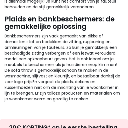
is allemaal mogelijk! Je kunt het comfort van je fauteuil
behouden en de stijl gemakkelijk veranderen.
Plaids en bankbeschermers: de
gemakkelijke oplossing
Bankbeschermers zijn vaak gemaakt van dikke of
damasten stof en bedekken de zitting, rugleuning en
armleuningen van je fauteuils. Zo kun je gemakkelijk een
beschadigde zitting verbergen of een ietwat verouderd
model een opknapbeurt geven. Het is ook ideaal om je
meubels te beschermen als je huisdieren erop klimmen!
De sofa throw is gemakkelijk schoon te maken in de
wasmachine, slijtvast en kleurrijk, en betaalbaar dankzij de
zeer lage prijs.
En vergeet de plaids, dekens en
kussenhoezen niet om de inrichting van je woonkamer in
lijn te brengen. Er zijn talloze producten en materialen om
je woonkamer warm en gezellig te maken.
Op
20€ KORTING* op je eerste bestelling.