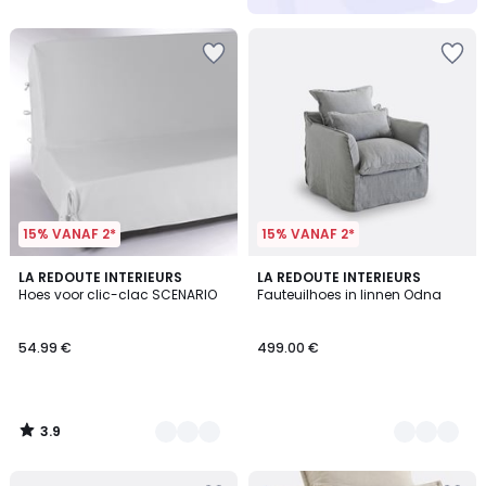
15% VANAF 2*
15% VANAF 2*
3.9
7
LA REDOUTE INTERIEURS
7
LA REDOUTE INTERIEURS
/ 5
Hoes voor clic-clac SCENARIO
Fauteuilhoes in linnen Odna
Kleuren
Kleuren
54.99 €
499.00 €
3.9
/
5