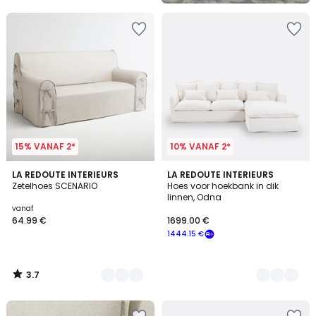
15% VANAF 2*
10% VANAF 2*
3.7
8
LA REDOUTE INTERIEURS
2
LA REDOUTE INTERIEURS
/ 5
Zetelhoes SCENARIO
Hoes voor hoekbank in dik
Kleuren
Kleuren
linnen, Odna
vanaf
64.99 €
1699.00 €
1444.15 €
3.7
/
5