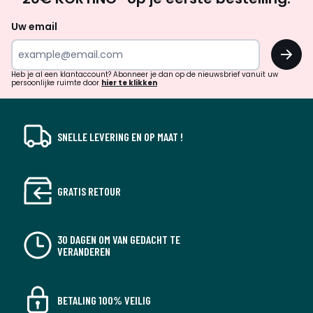
zoek
naar
Uw email
inspiratie
OK
en
!
verrassingen?
Heb je al een klantaccount? Abonneer je dan op de nieuwsbrief vanuit uw
persoonlijke ruimte door
hier te klikken
SNELLE LEVERING EN OP MAAT !
GRATIS RETOUR
30 DAGEN OM VAN GEDACHT TE
VERANDEREN
BETALING 100% VEILIG