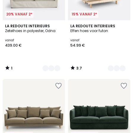
20% VANAF 2*
15% VANAF 2*
1
3.7
4
LA REDOUTE INTERIEURS
2
LA REDOUTE INTERIEURS
/
/ 5
Zetelhoes in polyester, Odna
Effen hoes voor futon
Kleuren
Kleuren
5
vanaf
vanaf
439.00 €
54.99 €
1
3.7
/
/
5
5