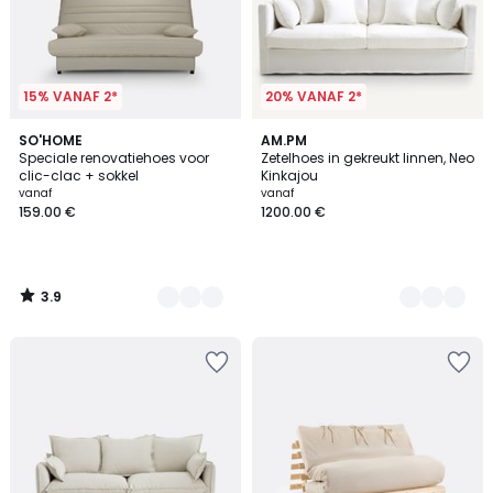
15% VANAF 2*
20% VANAF 2*
3.9
6
SO'HOME
2
AM.PM
/ 5
Speciale renovatiehoes voor
Zetelhoes in gekreukt linnen, Neo
Kleuren
Kleuren
clic-clac + sokkel
Kinkajou
vanaf
vanaf
159.00 €
1200.00 €
3.9
/
5