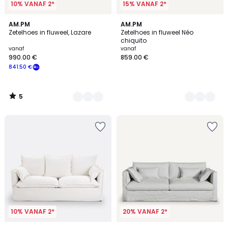
10% VANAF 2*
15% VANAF 2*
5
19
AM.PM
5
AM.PM
/
Zetelhoes in fluweel, Lazare
Zetelhoes in fluweel Néo
Kleuren
Kleuren
5
chiquito
vanaf
vanaf
990.00 €
859.00 €
841.50 €
5
/
5
10% VANAF 2*
20% VANAF 2*