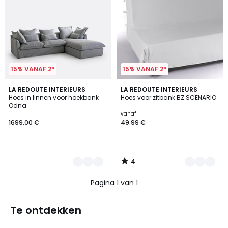
15% VANAF 2*
15% VANAF 2*
4
7
LA REDOUTE INTERIEURS
6
LA REDOUTE INTERIEURS
/
Hoes in linnen voor hoekbank
Hoes voor zitbank BZ SCENARIO
Kleuren
Kleuren
5
Odna
vanaf
1699.00 €
49.99 €
4
/
5
Pagina 1 van 1
Te ontdekken