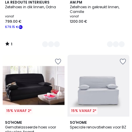
1
2
LA REDOUTE INTERIEURS
2
AM.PM
/
Zetelhoes in dik linnen, Odna
Zetelhoes in gekreukt linnen,
Kleuren
Kleuren
5
Camille
vanaf
vanaf
799.00 €
1200.00 €
679.15 €
1
/
5
15% VANAF 2*
15% VANAF 2*
3.4
3.9
3
SO'HOME
6
SO'HOME
/ 5
/ 5
Gematelasseerde hoes voor
Speciale renovatiehoes voor BZ
Kleuren
Kleuren
clic-clac Asaret