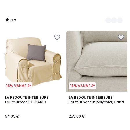
3.2
/
5
15% VANAF 2*
15% VANAF 2*
4
6
LA REDOUTE INTERIEURS
4
LA REDOUTE INTERIEURS
/
Fauteuilhoes SCENARIO
Fauteuilhoes in polyester, Odna
Kleuren
Kleuren
5
54.99 €
259.00 €