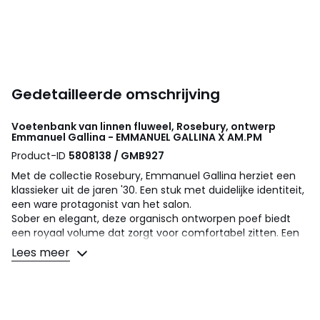
Gedetailleerde omschrijving
Voetenbank van linnen fluweel, Rosebury, ontwerp
Emmanuel Gallina - EMMANUEL GALLINA X AM.PM
Product-ID
5808138 / GMB927
Met de collectie Rosebury, Emmanuel Gallina herziet een
klassieker uit de jaren '30. Een stuk met duidelijke identiteit,
een ware protagonist van het salon.
Sober en elegant, deze organisch ontworpen poef biedt
een royaal volume dat zorgt voor comfortabel zitten. Een
ontwerp van de designer Emmanuel Gallina, in exclusiviteit
Lees meer
voor AM.PM. Made in France.
Comfort zitting
: stevig onthaal, stevige steun
Zitting : standaard hoogte