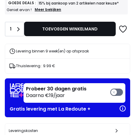
GOEDE DEALS :
15% bij aankoop van 2 artikelen naar keuze*
GOEDE
Meer bekijken
Geniet ervan !
DEALS
:
15%
Aantal
1
TOEVOEGEN WINKELMAND
bij
aankoop
van
2
artikelen
Levering binnen 9 week(en) op afspraak
naar
keuze*
Geniet
Thuislevering :
9.99 €
ervan
!
Probeer 30 dagen gratis
Daarna €19/jaar
Gratis levering met La Redoute +
Leveringskosten