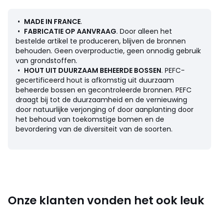
Omschrijving
• Bekleding in linnen fluweel : 80% polyester, 20% linnen.
•
MADE IN FRANCE
.
435 g/m²
•
FABRICATIE OP AANVRAAG
. Door alleen het
• Stofstalen beschikbaar op de site, typ "Stofstalen
bestelde artikel te produceren, blijven de bronnen
Rosebury" in de zoekmotor
behouden. Geen overproductie, geen onnodig gebruik
• Structuur in PEFC hout : Spaan- en vezelplaten en
van grondstoffen.
massief dennenhout
•
HOUT UIT DUURZAAM BEHEERDE BOSSEN
. PEFC-
• Poten (gemonteerd) : zwart polypropyleen. Diameter 5
gecertificeerd hout is afkomstig uit duurzaam
cm, hoogte 3 cm.
beheerde bossen en gecontroleerde bronnen. PEFC
draagt bij tot de duurzaamheid en de vernieuwing
Vulling
door natuurlijke verjonging of door aanplanting door
• Zitting : polyurethaan mousse HR 35kg/m3 Bultex
het behoud van toekomstige bomen en de
• Structuur : polyetherschuim 16 kg/m3 dikte 10 mm.
bevordering van de diversiteit van de soorten.
Omtrek in polyether mousse 28 kg/m3 en polyester
watten 240g/m2
Onderhoud
• Niet afhoesbaar
Kwaliteit
Onze klanten vonden het ook leuk
• 5 jaar commerciële garantie van La Redoute : op
structuur