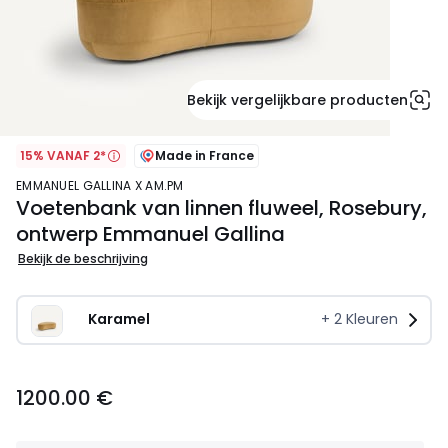
Bekijk vergelijkbare producten
15% VANAF 2*
Made in France
EMMANUEL GALLINA X AM.PM
Voetenbank van linnen fluweel, Rosebury,
ontwerp Emmanuel Gallina
Bekijk de beschrijving
Karamel
+
2
Kleuren
1200.00
1200.00 €
€.