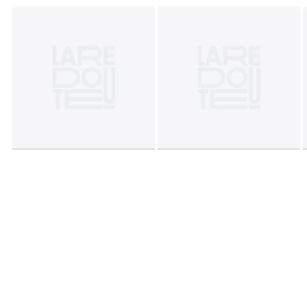
• 2 jaar wettelijke garantie : op bekleding en schuim
Afmetingen
• Lengte : 137 cm
• Hoogte : 38 cm
• Diepte : 95 cm
• Gewicht: 23 kg
Levering
.
! .
Afmetingen en gewicht van de pakketten
1 pakket
• B139 x H40 x D97 cm, 24,2 kg
Kleuren
Karamel, Albatros, Linde
Maten
1-zit