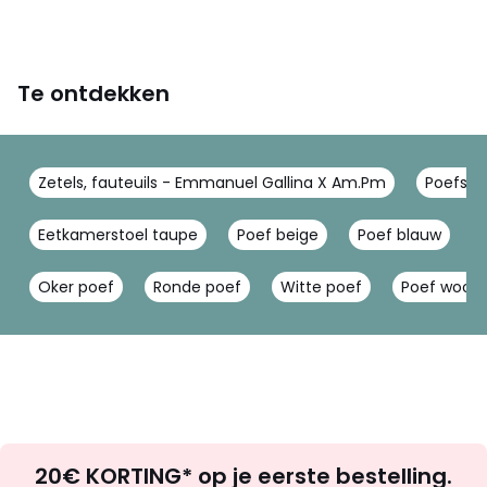
Te ontdekken
Zetels, fauteuils - Emmanuel Gallina X Am.Pm
Poefs, 
Eetkamerstoel taupe
Poef beige
Poef blauw
Oker poef
Ronde poef
Witte poef
Poef woon
Op
20€ KORTING* op je eerste bestelling.
zoek