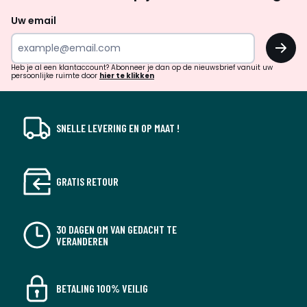
naar
Uw email
inspiratie
OK
en
!
verrassingen?
Heb je al een klantaccount? Abonneer je dan op de nieuwsbrief vanuit uw
persoonlijke ruimte door
hier te klikken
SNELLE LEVERING EN OP MAAT !
GRATIS RETOUR
30 DAGEN OM VAN GEDACHT TE
VERANDEREN
BETALING 100% VEILIG