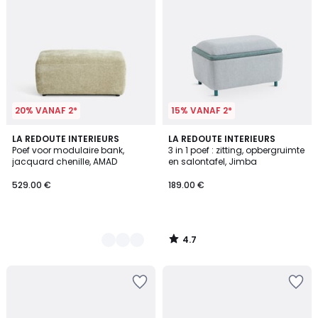
20% VANAF 2*
15% VANAF 2*
4.7
3
LA REDOUTE INTERIEURS
LA REDOUTE INTERIEURS
/ 5
Poef voor modulaire bank,
3 in 1 poef : zitting, opbergruimte
Kleuren
jacquard chenille, AMAD
en salontafel, Jimba
529.00 €
189.00 €
4.7
/
5