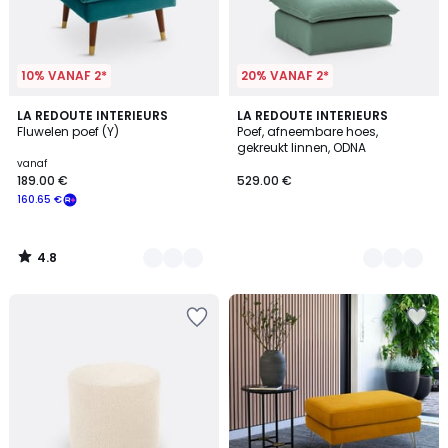
10% VANAF 2*
20% VANAF 2*
4.8
6
LA REDOUTE INTERIEURS
8
LA REDOUTE INTERIEURS
/ 5
Fluwelen poef (Y)
Poef, afneembare hoes,
Kleuren
Kleuren
gekreukt linnen, ODNA
vanaf
189.00 €
529.00 €
160.65 €
4.8
/
5