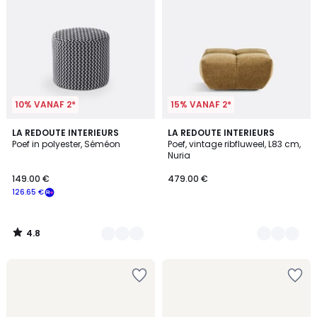
10% VANAF 2*
15% VANAF 2*
4.8
3
LA REDOUTE INTERIEURS
4
LA REDOUTE INTERIEURS
/ 5
Poef in polyester, Séméon
Poef, vintage ribfluweel, L83 cm,
Kleuren
Kleuren
Nuria
149.00 €
479.00 €
126.65 €
4.8
/
5