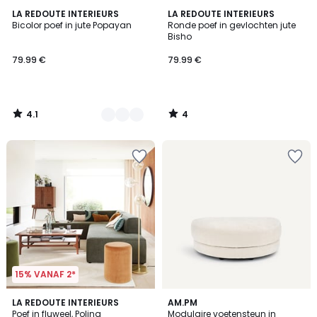
4.1
4
3
LA REDOUTE INTERIEURS
LA REDOUTE INTERIEURS
/ 5
/
Bicolor poef in jute Popayan
Ronde poef in gevlochten jute
Kleuren
5
Bisho
79.99 €
79.99 €
4.1
4
/
/
5
5
15% VANAF 2*
4.5
3
LA REDOUTE INTERIEURS
8
AM.PM
/ 5
Poef in fluweel, Polina
Modulaire voetensteun in