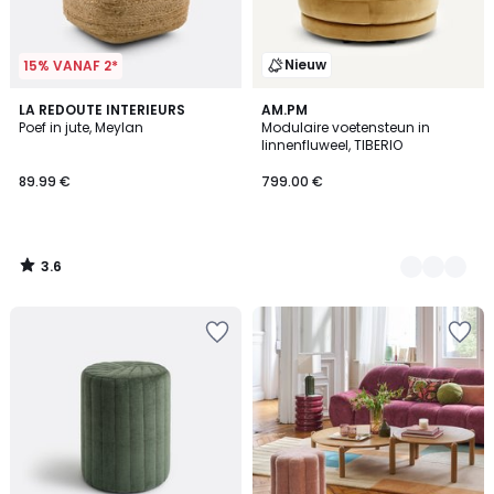
Nieuw
15% VANAF 2*
3.6
LA REDOUTE INTERIEURS
5
AM.PM
/ 5
Poef in jute, Meylan
Modulaire voetensteun in
Kleuren
linnenfluweel, TIBERIO
89.99 €
799.00 €
3.6
/
5