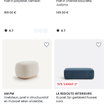
/ 5
/ 5
Poef in polyester, Séméon
Poef in chenille bouclette,
Kleuren
Justyna
169.00 €
149.00 €
4.7
4.7
/
/
5
5
15% VANAF 2*
5
AM.PM
5
LA REDOUTE INTERIEURS
/
Voetsteun, poef in structuurstof
XL poef, fijn geribbeld fluweel,
Kleuren
5
en massief eiken onderstel,
Liora
Jerry