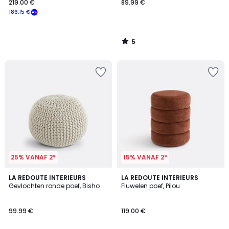
219.00 €
89.99 €
186.15 €
5
/
5
25% VANAF 2*
15% VANAF 2*
4.1
5
LA REDOUTE INTERIEURS
LA REDOUTE INTERIEURS
/ 5
/
Gevlochten ronde poef, Bisho
Fluwelen poef, Pilou
5
99.99 €
119.00 €