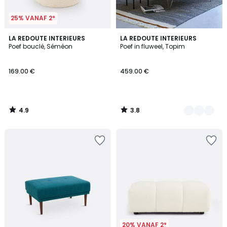
25% VANAF 2*
4.9
3.8
LA REDOUTE INTERIEURS
6
LA REDOUTE INTERIEURS
/ 5
/ 5
Poef bouclé, Séméon
Poef in fluweel, Topim
Kleuren
169.00 €
459.00 €
4.9
3.8
/
/
5
5
20% VANAF 2*