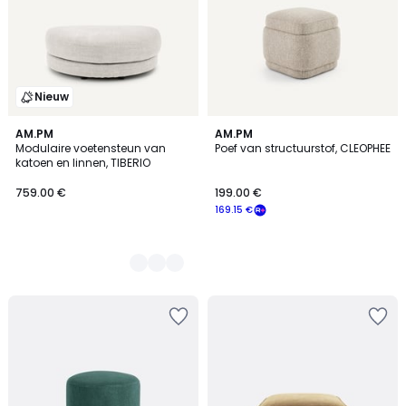
Nieuw
3
AM.PM
AM.PM
Modulaire voetensteun van
Poef van structuurstof, CLEOPHEE
Kleuren
katoen en linnen, TIBERIO
759.00 €
199.00 €
169.15 €