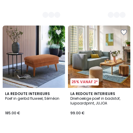
25% VANAF 2*
4.7
5
3
LA REDOUTE INTERIEURS
LA REDOUTE INTERIEURS
/ 5
/
Poef in geribd fluweel, Séméon
Driehoekige poef in badstof,
Kleuren
5
luipaardprint, JUJOA
185.00 €
99.00 €