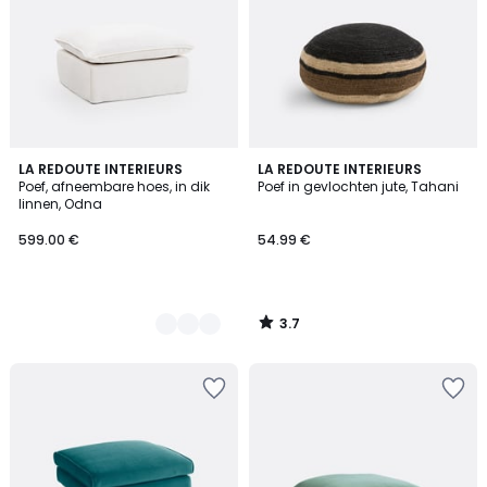
3.7
2
LA REDOUTE INTERIEURS
LA REDOUTE INTERIEURS
/ 5
Poef, afneembare hoes, in dik
Poef in gevlochten jute, Tahani
Kleuren
linnen, Odna
599.00 €
54.99 €
3.7
/
5