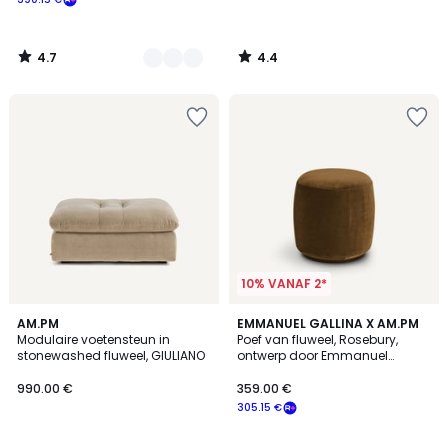
4.7
4.4
/
/
5
5
10% VANAF 2*
4
3
AM.PM
9
EMMANUEL GALLINA X AM.PM
/
Modulaire voetensteun in
Poef van fluweel, Rosebury,
Kleuren
Kleuren
5
stonewashed fluweel, GIULIANO
ontwerp door Emmanuel
Gallina
990.00 €
359.00 €
305.15 €