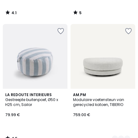
4.1
5
/
/
5
5
4.5
LA REDOUTE INTERIEURS
3
AM.PM
/ 5
Gestreepte buitenpoef, Ø50 x
Modulaire voetensteun van
Kleuren
H25 cm, Sailor
gerecycled katoen, TIBERIO
79.99 €
759.00 €