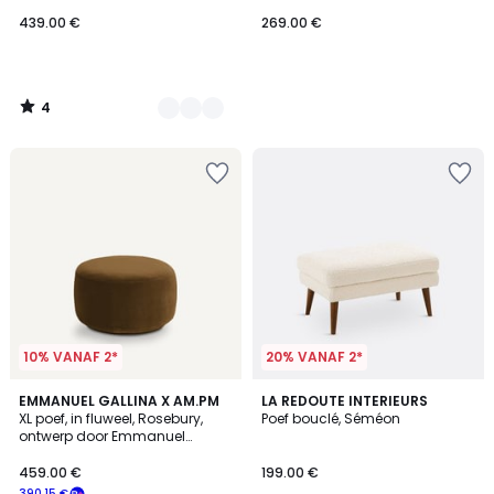
439.00 €
269.00 €
4
/
5
10% VANAF 2*
20% VANAF 2*
4.7
4.4
9
EMMANUEL GALLINA X AM.PM
LA REDOUTE INTERIEURS
/ 5
/ 5
XL poef, in fluweel, Rosebury,
Poef bouclé, Séméon
Kleuren
ontwerp door Emmanuel
Gallina
459.00 €
199.00 €
390.15 €