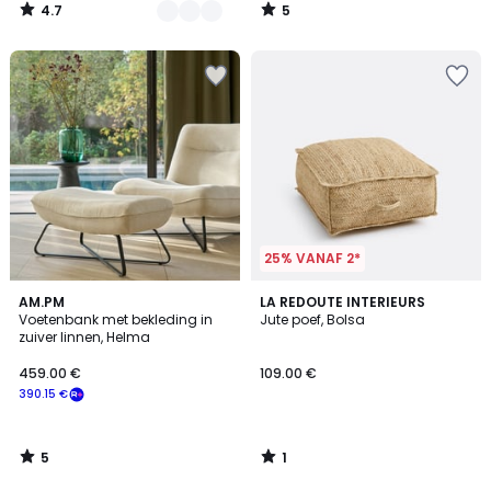
4.7
5
/
/
5
5
25% VANAF 2*
5
1
AM.PM
LA REDOUTE INTERIEURS
/
/
Voetenbank met bekleding in
Jute poef, Bolsa
5
5
zuiver linnen, Helma
459.00 €
109.00 €
390.15 €
5
1
/
/
5
5