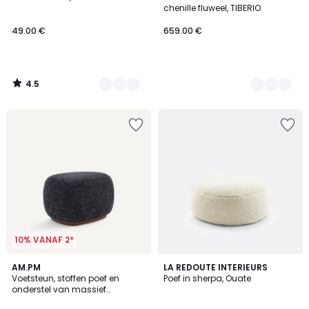
Kleuren
Kleuren
chenille fluweel, TIBERIO
49.00 €
659.00 €
4.5
/
5
10% VANAF 2*
5
AM.PM
LA REDOUTE INTERIEURS
/
Voetsteun, stoffen poef en
Poef in sherpa, Ouate
5
onderstel van massief
notenhout, JERRY