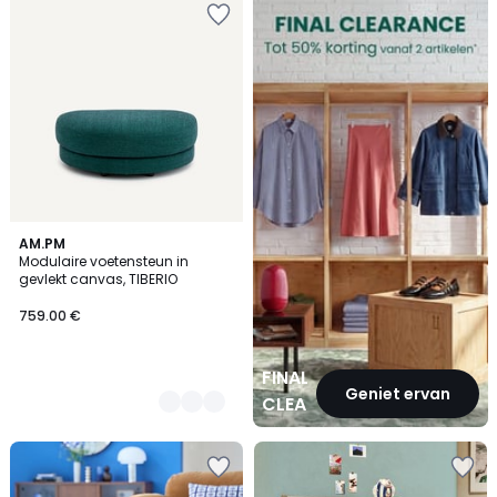
CLEARANCE
3
AM.PM
Modulaire voetensteun in
Kleuren
gevlekt canvas, TIBERIO
759.00 €
FINAL
Geniet ervan
CLEARANCE