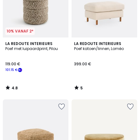
10% VANAF 2*
4.8
5
LA REDOUTE INTERIEURS
LA REDOUTE INTERIEURS
/ 5
/
Poef met luipaardprint, Pilou
Poef katoen/linnen, Loméo
5
119.00 €
399.00 €
101.15 €
4.8
5
/
/
5
5