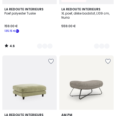
4.6
3
LA REDOUTE INTERIEURS
4
LA REDOUTE INTERIEURS
/ 5
Poef polyester Tuske
XL poef, dikke badstof, L109 cm,
Kleuren
Kleuren
Nuria
159.00 €
559.00 €
135.15 €
4.6
/
5
3.3
4.4
9
LA REDOUTE INTERIEURS
2
AM.PM