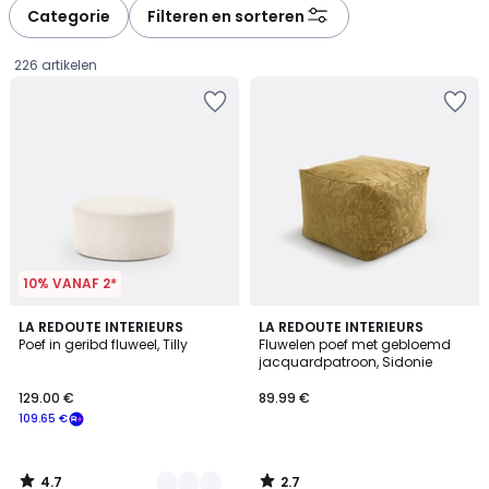
à
à
Categorie
Filteren en sorteren
gauche
droite
226 artikelen
10% VANAF 2*
4.7
2.7
3
LA REDOUTE INTERIEURS
LA REDOUTE INTERIEURS
/ 5
/ 5
Poef in geribd fluweel, Tilly
Fluwelen poef met gebloemd
Kleuren
jacquardpatroon, Sidonie
129.00
129.00 €
89.99 €
€
109.65 €
Schrijf
je
in
4.7
2.7