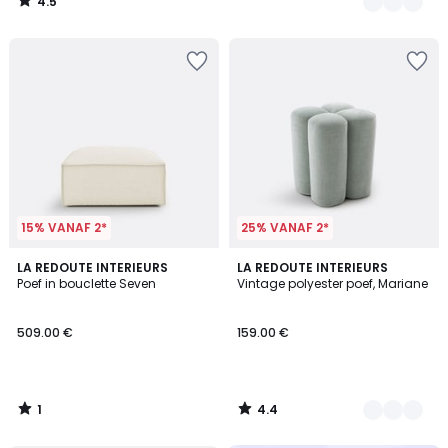
4.5
/
5
15% VANAF 2*
25% VANAF 2*
1
4.4
LA REDOUTE INTERIEURS
3
LA REDOUTE INTERIEURS
/
/ 5
Poef in bouclette Seven
Vintage polyester poef, Mariane
Kleuren
5
509.00 €
159.00 €
1
4.4
/
/
5
5