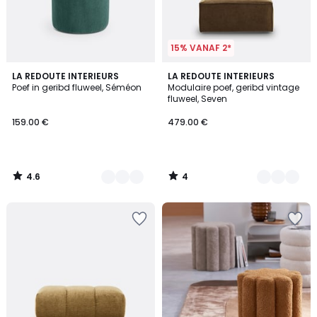
15% VANAF 2*
4.6
4
3
LA REDOUTE INTERIEURS
4
LA REDOUTE INTERIEURS
/ 5
/
Poef in geribd fluweel, Séméon
Modulaire poef, geribd vintage
Kleuren
Kleuren
5
fluweel, Seven
159.00 €
479.00 €
4.6
4
/
/
5
5