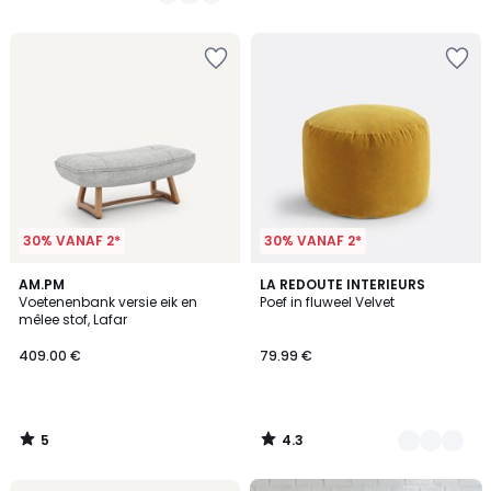
voor
/
/
5
5
ons
programma
om
in
plaats
daarvan
te
betalen
109.65
€.
30% VANAF 2*
30% VANAF 2*
5
4.3
AM.PM
7
LA REDOUTE INTERIEURS
/
/ 5
Voetenenbank versie eik en
Poef in fluweel Velvet
Kleuren
5
mêlee stof, Lafar
409.00 €
79.99 €
5
4.3
/
/
5
5
FINAL