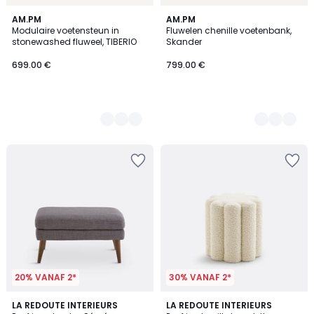
3
AM.PM
8
AM.PM
Modulaire voetensteun in
Fluwelen chenille voetenbank,
Kleuren
Kleuren
stonewashed fluweel, TIBERIO
Skander
699.00 €
799.00 €
20% VANAF 2*
30% VANAF 2*
4.7
4.7
5
LA REDOUTE INTERIEURS
LA REDOUTE INTERIEURS