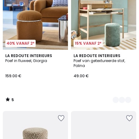
40% VANAF 2*
15% VANAF 2*
5
LA REDOUTE INTERIEURS
2
LA REDOUTE INTERIEURS
/
Poef in fluweel, Giorgia
Poef van getextureerde stof,
Kleuren
5
Polina
159.00 €
49.00 €
5
/
5