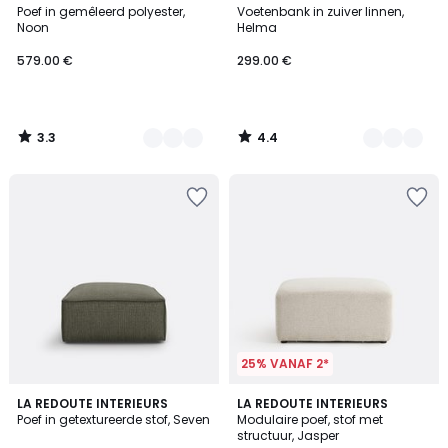
/ 5
/ 5
Poef in gemêleerd polyester,
Voetenbank in zuiver linnen,
Kleuren
Kleuren
Noon
Helma
579.00 €
299.00 €
3.3
4.4
/
/
5
5
25% VANAF 2*
4
5
LA REDOUTE INTERIEURS
LA REDOUTE INTERIEURS
/
Poef in getextureerde stof, Seven
Modulaire poef, stof met
Kleuren
5
structuur, Jasper