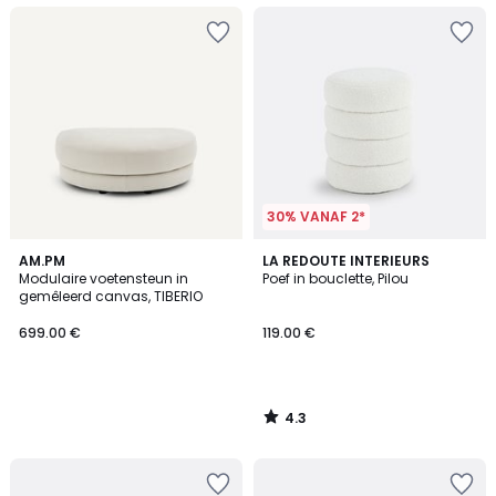
30% VANAF 2*
4.3
AM.PM
LA REDOUTE INTERIEURS
/ 5
Modulaire voetensteun in
Poef in bouclette, Pilou
gemêleerd canvas, TIBERIO
699.00 €
119.00 €
4.3
/
5