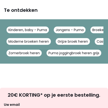
Te ontdekken
Kinderen, baby - Puma
Jongens - Puma
Broeken 
Moderne broeken heren
Grijze broek heren
Casual
Zomerbroek heren
Puma joggingbroek heren grijs
Op
20€ KORTING* op je eerste bestelling.
zoek
naar
Uw email