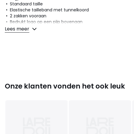
• Standaard taille
• Elastische tailleband met tunnelkoord
• 2 zakken vooraan
• Bedrukt logo op een pijp bovenaan
• Aangetrokken ribboord onderaan de pijpen
Lees meer
• Zacht molton
Samenstelling en onderhoud
• 66% katoen, 34% polyester
• Onderhoud : zie etiket
Kleuren
Zwart + Wit
Onze klanten vonden het ook leuk
Maten
8 jaar - 126 cm, 10 jaar - 138 cm, 14 jaar - 162 cm