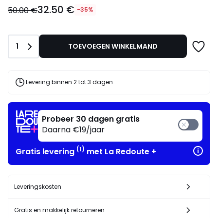
32.50
32.50 €
€
50.00 €
-35%
in
plaats
van
Aantal
1
TOEVOEGEN WINKELMAND
50.00
€
35%
korting
Levering binnen 2 tot 3 dagen
toegepast.
Probeer 30 dagen gratis
Daarna €19/jaar
(1)
Gratis levering
met La Redoute +
Leveringskosten
Gratis en makkelijk retourneren