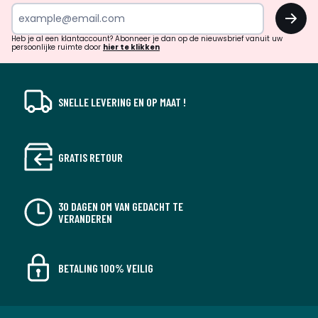
inspiratie
OK
en
!
verrassingen?
Heb je al een klantaccount? Abonneer je dan op de nieuwsbrief vanuit uw
persoonlijke ruimte door
hier te klikken
SNELLE LEVERING EN OP MAAT !
GRATIS RETOUR
30 DAGEN OM VAN GEDACHT TE
VERANDEREN
BETALING 100% VEILIG