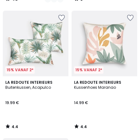
/
/
5
5
15% VANAF 2*
15% VANAF 2*
4.4
4.4
LA REDOUTE INTERIEURS
LA REDOUTE INTERIEURS
/ 5
/ 5
Buitenkussen, Acapulco
Kussenhoes Maranao
19.99 €
14.99 €
4.4
4.4
/
/
5
5