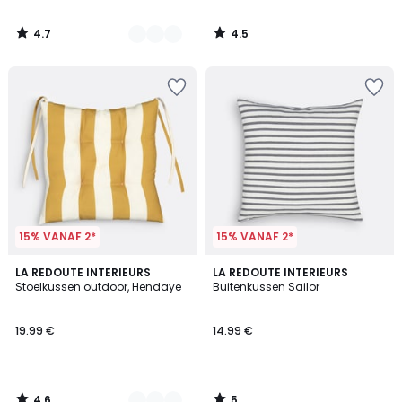
4.7
4.5
/
/
5
5
15% VANAF 2*
15% VANAF 2*
4.6
5
2
LA REDOUTE INTERIEURS
LA REDOUTE INTERIEURS
/ 5
/
Stoelkussen outdoor, Hendaye
Buitenkussen Sailor
Kleuren
5
19.99 €
14.99 €
4.6
5