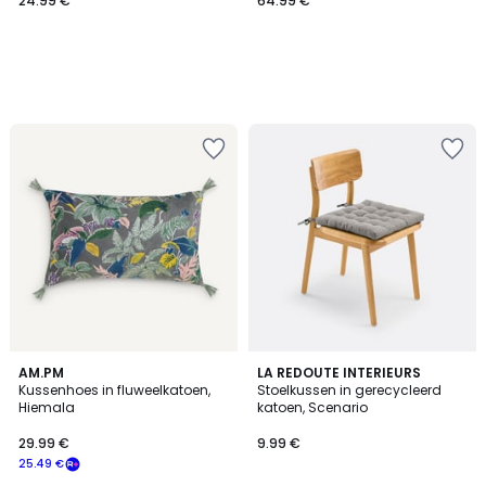
24.99 €
64.99 €
4.7
4.5
2
AM.PM
LA REDOUTE INTERIEURS
/ 5
/ 5
Kussenhoes in fluweelkatoen,
Stoelkussen in gerecycleerd
Kleuren
Hiemala
katoen, Scenario
29.99 €
9.99 €
25.49 €