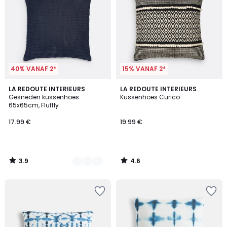
40% VANAF 2*
15% VANAF 2*
3.9
4.6
2
LA REDOUTE INTERIEURS
LA REDOUTE INTERIEURS
/ 5
/ 5
Gesneden kussenhoes
Kussenhoes Curico
Kleuren
65x65cm, Fluffly
17.99 €
19.99 €
3.9
4.6
/
/
5
5