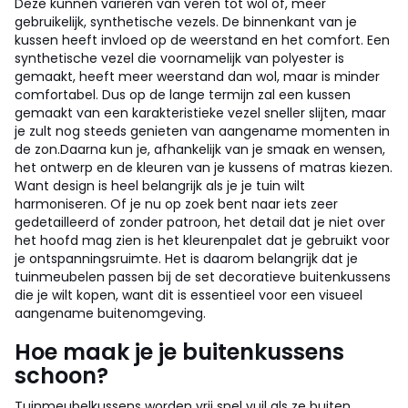
Deze kunnen variëren van veren tot wol of, meer
gebruikelijk, synthetische vezels. De binnenkant van je
kussen heeft invloed op de weerstand en het comfort. Een
synthetische vezel die voornamelijk van polyester is
gemaakt, heeft meer weerstand dan wol, maar is minder
comfortabel. Dus op de lange termijn zal een kussen
gemaakt van een karakteristieke vezel sneller slijten, maar
je zult nog steeds genieten van aangename momenten in
de zon.
Daarna kun je, afhankelijk van je smaak en wensen,
het ontwerp en de kleuren van je kussens of matras kiezen.
Want design is heel belangrijk als je je tuin wilt
harmoniseren. Of je nu op zoek bent naar iets zeer
gedetailleerd of zonder patroon, het detail dat je niet over
het hoofd mag zien is het kleurenpalet dat je gebruikt voor
je ontspanningsruimte. Het is daarom belangrijk dat je
tuinmeubelen passen bij de set decoratieve buitenkussens
die je wilt kopen, want dit is essentieel voor een visueel
aangename buitenomgeving.
Hoe maak je je buitenkussens
schoon?
Tuinmeubelkussens worden vrij snel vuil als ze buiten