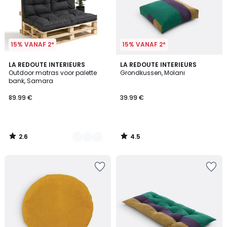
15% VANAF 2*
15% VANAF 2*
2.6
4.5
3
LA REDOUTE INTERIEURS
LA REDOUTE INTERIEURS
/ 5
/ 5
Outdoor matras voor palette
Grondkussen, Molani
Kleuren
bank, Samara
89.99 €
39.99 €
2.6
4.5
/
/
5
5