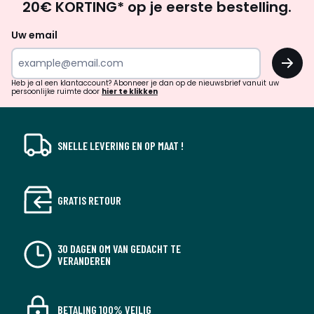
20€ KORTING* op je eerste bestelling.
zoek
naar
Uw email
inspiratie
OK
en
!
verrassingen?
Heb je al een klantaccount? Abonneer je dan op de nieuwsbrief vanuit uw
persoonlijke ruimte door
hier te klikken
SNELLE LEVERING EN OP MAAT !
GRATIS RETOUR
30 DAGEN OM VAN GEDACHT TE
VERANDEREN
BETALING 100% VEILIG