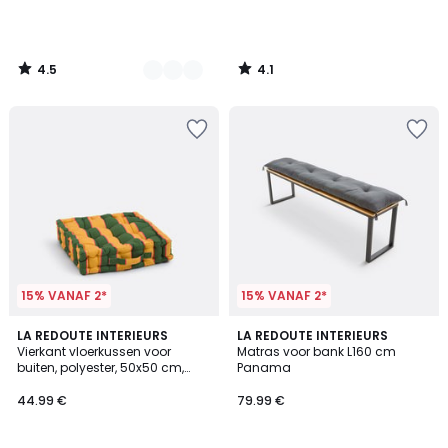
4.5
4.1
/
/
5
5
15% VANAF 2*
15% VANAF 2*
4.2
LA REDOUTE INTERIEURS
5
LA REDOUTE INTERIEURS
/ 5
Vierkant vloerkussen voor
Matras voor bank L160 cm
Kleuren
buiten, polyester, 50x50 cm,
Panama
VALERIA
44.99 €
79.99 €