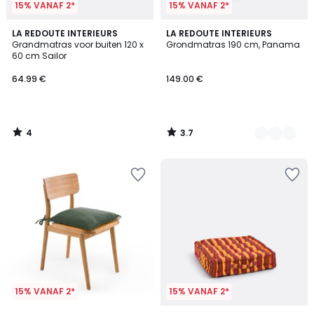
15% VANAF 2*
15% VANAF 2*
4
3.7
LA REDOUTE INTERIEURS
8
LA REDOUTE INTERIEURS
/
/ 5
Grandmatras voor buiten 120 x
Grondmatras 190 cm, Panama
Kleuren
5
60 cm Sailor
64.99 €
149.00 €
4
3.7
/
/
5
5
15% VANAF 2*
15% VANAF 2*