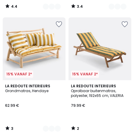
4.4
3.4
/
/
5
5
15% VANAF 2*
15% VANAF 2*
3
2
5
LA REDOUTE INTERIEURS
LA REDOUTE INTERIEURS
/
/
Grondmatras, Hendaye
Oprolbaar buitenmatras,
Kleuren
5
5
polyester, 192x65 cm, VALERIA
62.99 €
79.99 €
3
2
/
/