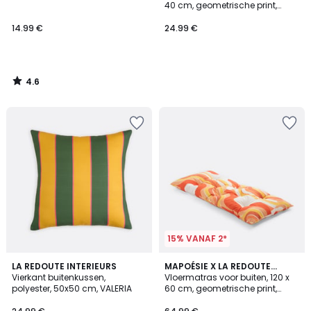
40 cm, geometrische print,
SONGE
14.99 €
24.99 €
4.6
/
5
15% VANAF 2*
LA REDOUTE INTERIEURS
MAPOÉSIE X LA REDOUTE
Vierkant buitenkussen,
INTÉRIEURS
Vloermatras voor buiten, 120 x
polyester, 50x50 cm, VALERIA
60 cm, geometrische print,
SONGE