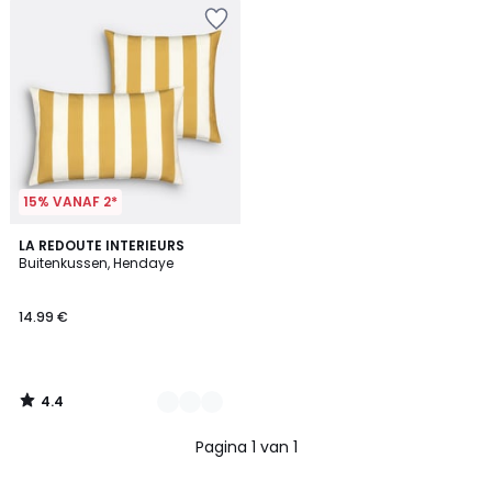
15% VANAF 2*
4.4
5
LA REDOUTE INTERIEURS
/ 5
Buitenkussen, Hendaye
Kleuren
14.99 €
4.4
/
5
Pagina 1 van 1