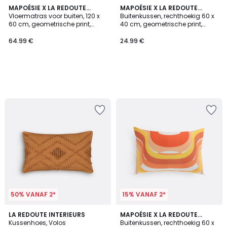
MAPOÉSIE X LA REDOUTE
MAPOÉSIE X LA REDOUTE
INTÉRIEURS
Vloermatras voor buiten, 120 x
INTÉRIEURS
Buitenkussen, rechthoekig 60 x
60 cm, geometrische print,
40 cm, geometrische print,
SONGE
SONGE
64.99 €
24.99 €
50% VANAF 2*
15% VANAF 2*
4.6
LA REDOUTE INTERIEURS
MAPOÉSIE X LA REDOUTE
/ 5
Kussenhoes, Volos
INTÉRIEURS
Buitenkussen, rechthoekig 60 x