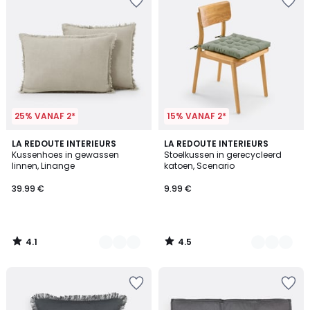
25% VANAF 2*
15% VANAF 2*
4.1
4.5
5
LA REDOUTE INTERIEURS
10
LA REDOUTE INTERIEURS
/ 5
/ 5
Kussenhoes in gewassen
Stoelkussen in gerecycleerd
Kleuren
Kleuren
linnen, Linange
katoen, Scenario
39.99 €
9.99 €
4.1
4.5
/
/
5
5