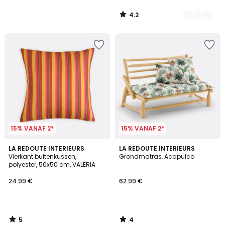
4.2
/
5
15% VANAF 2*
15% VANAF 2*
5
4
LA REDOUTE INTERIEURS
LA REDOUTE INTERIEURS
/
/
Vierkant buitenkussen,
Grondmatras, Acapulco
5
5
polyester, 50x50 cm, VALERIA
24.99 €
62.99 €
5
4
/
/