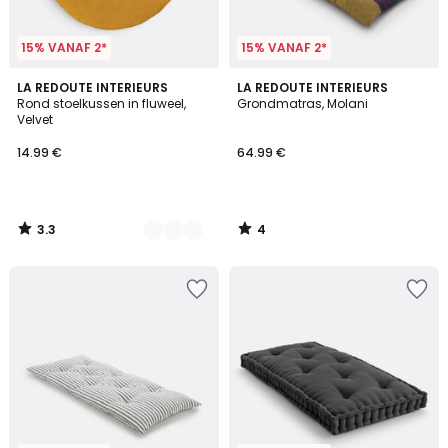
15% VANAF 2*
15% VANAF 2*
3.3
4
10
LA REDOUTE INTERIEURS
LA REDOUTE INTERIEURS
/ 5
/
Rond stoelkussen in fluweel,
Grondmatras, Molani
Kleuren
5
Velvet
14.99 €
64.99 €
3.3
4
/
/
5
5