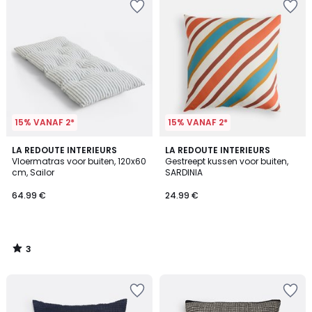
15% VANAF 2*
15% VANAF 2*
3
LA REDOUTE INTERIEURS
LA REDOUTE INTERIEURS
/
Vloermatras voor buiten, 120x60
Gestreept kussen voor buiten,
5
cm, Sailor
SARDINIA
64.99 €
24.99 €
3
/
5