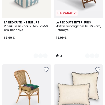
15% VANAF 2*
3
2
LA REDOUTE INTERIEURS
2
LA REDOUTE INTERIEURS
/
Vloerkussen voor buiten, 50x50
Matras voor ligstoel, 190x65 cm,
Kleuren
Kleuren
5
cm, Hendaye
Hendaye
89.99 €
79.99 €
3
/
5