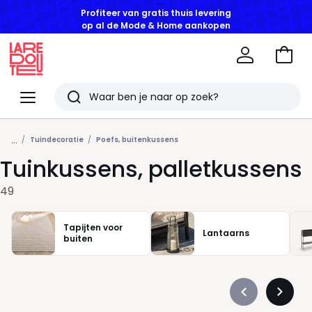
op al de Mode & Home aankopen
Naar
het
La
winke
Redoute
Menu
Zoeken
Laatst
...
bekeken
Tuindecoratie
Poefs, buitenkussens
Tuinkussens, palletkussens
artikelen
49
Tapijten voor
Lantaarns
buiten
Précédent
Suivan
-
-