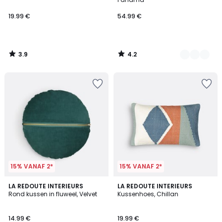
19.99 €
54.99 €
3.9
4.2
/
/
5
5
15% VANAF 2*
15% VANAF 2*
4.5
4.1
9
LA REDOUTE INTERIEURS
LA REDOUTE INTERIEURS
/ 5
/ 5
Rond kussen in fluweel, Velvet
Kussenhoes, Chillan
Kleuren
14.99 €
19.99 €