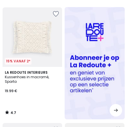
5
5
Redoute
+
15% VANAF 2*
4.7
LA REDOUTE INTERIEURS
/ 5
Kussenhoes in macramé,
Sparta
19.99 €
4.7
/
5