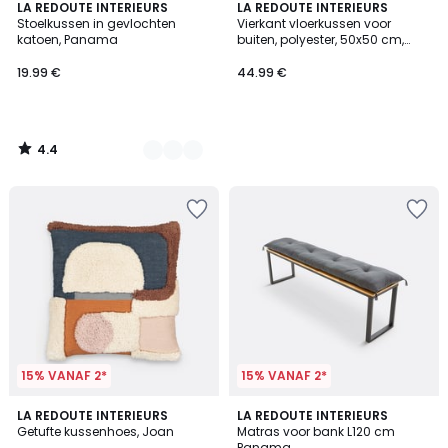
4.4
6
LA REDOUTE INTERIEURS
LA REDOUTE INTERIEURS
/ 5
Stoelkussen in gevlochten
Vierkant vloerkussen voor
Kleuren
katoen, Panama
buiten, polyester, 50x50 cm,
VALERIA
19.99 €
44.99 €
4.4
/
5
15% VANAF 2*
15% VANAF 2*
3.9
4.2
LA REDOUTE INTERIEURS
6
LA REDOUTE INTERIEURS
/ 5
/ 5
Getufte kussenhoes, Joan
Matras voor bank L120 cm
Kleuren
Panama