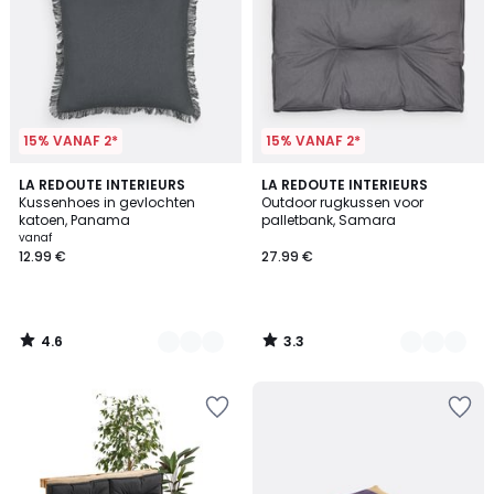
15% VANAF 2*
15% VANAF 2*
4.6
3.3
8
LA REDOUTE INTERIEURS
3
LA REDOUTE INTERIEURS
/ 5
/ 5
Kussenhoes in gevlochten
Outdoor rugkussen voor
Kleuren
Kleuren
katoen, Panama
palletbank, Samara
vanaf
12.99 €
27.99 €
4.6
3.3
/
/
5
5