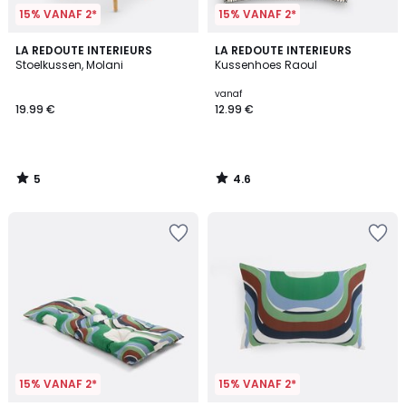
15% VANAF 2*
15% VANAF 2*
5
4.6
LA REDOUTE INTERIEURS
LA REDOUTE INTERIEURS
/
/ 5
Stoelkussen, Molani
Kussenhoes Raoul
5
vanaf
19.99 €
12.99 €
5
4.6
/
/
5
5
15% VANAF 2*
15% VANAF 2*