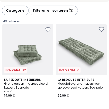
défiler
défiler
à
à
Categorie
Filteren en sorteren
gauche
droite
49 artikelen
15% VANAF 2*
15% VANAF 2*
4.4
3.4
9
LA REDOUTE INTERIEURS
10
LA REDOUTE INTERIEURS
/ 5
/ 5
Grondkussen in gerecycleerd
Modulaire grondmatras van
Kleuren
Kleuren
katoen, Scenario
gerecycleerd katoen, Scenario
Prijs
vanaf
14.99 €
62.99 €
vanaf
14.99
€.