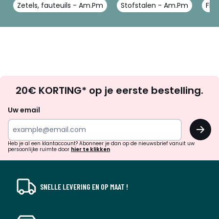
Zetels, fauteuils - Am.Pm
Stofstalen - Am.Pm
Flu
Op
20€ KORTING* op je eerste bestelling.
zoek
naar
Uw email
inspiratie
OK
en
!
verrassingen?
Heb je al een klantaccount? Abonneer je dan op de nieuwsbrief vanuit uw
persoonlijke ruimte door
hier te klikken
SNELLE LEVERING EN OP MAAT !