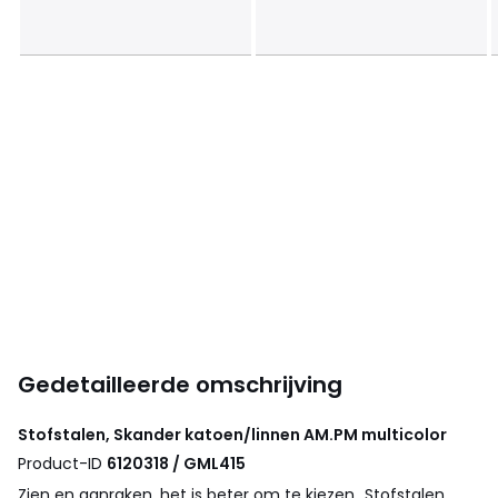
Gedetailleerde omschrijving
Stofstalen, Skander katoen/linnen
AM.PM
multicolor
Product-ID
6120318 / GML415
Zien en aanraken, het is beter om te kiezen...Stofstalen