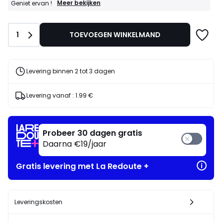
GOEDE
Meer bekijken
Geniet ervan !
DEALS
:
40%
Aantal
1
TOEVOEGEN WINKELMAND
bij
aankoop
van
2
artikelen
Levering binnen 2 tot 3 dagen
naar
keuze*
Geniet
Levering vanaf :
1.99 €
ervan
!
Probeer 30 dagen gratis
Daarna €19/jaar
Gratis levering met La Redoute +
Leveringskosten