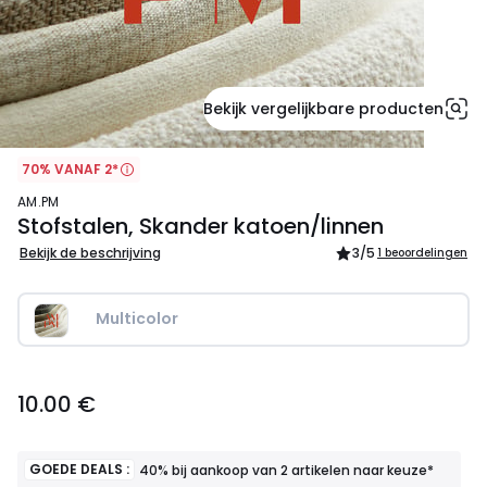
Bekijk vergelijkbare producten
70% VANAF 2*
AM.PM
Stofstalen, Skander katoen/linnen
Bekijk de beschrijving
3
/5
1 beoordelingen
Multicolor
10.00
10.00 €
€.
GOEDE DEALS :
40% bij aankoop van 2 artikelen naar keuze*