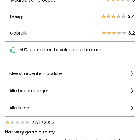
3
1
Design
3.4
2
0
Design
3.4
1
2
Gebruik
3.2
Gebruik
3.2
50% de klanten bevelen
dit artikel aan
50% de klanten bevelen dit artikel aan
Zie details van de nota
Meest recente - oudste
Alle beoordelingen
Alle talen
27/11/2025
Not very good quality