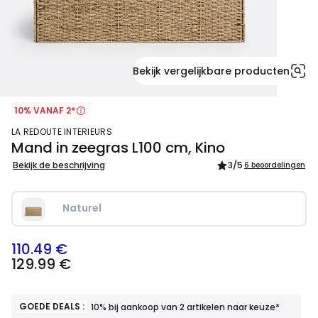
Bekijk vergelijkbare producten
10% VANAF 2*
LA REDOUTE INTERIEURS
Mand in zeegras L100 cm, Kino
Bekijk de beschrijving
3
/5
6 beoordelingen
Naturel
110.49 €
129.99
129.99 €
€
Schrijf
je
in
GOEDE DEALS :
10% bij aankoop van 2 artikelen naar keuze*