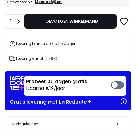
voor
GOEDE
Meer bekijken
Geniet ervan !
DEALS
ons
:
programma
10%
om
Aantal
1
TOEVOEGEN WINKELMAND
bij
in
aankoop
plaats
van
daarvan
2
artikelen
te
Levering binnen de 3 tot 5 dagen
naar
betalen
keuze*
110.49
Geniet
Levering vanaf :
1.99 €
€.
ervan
!
Probeer 30 dagen gratis
Daarna €19/jaar
Gratis levering met La Redoute +
Leveringskosten