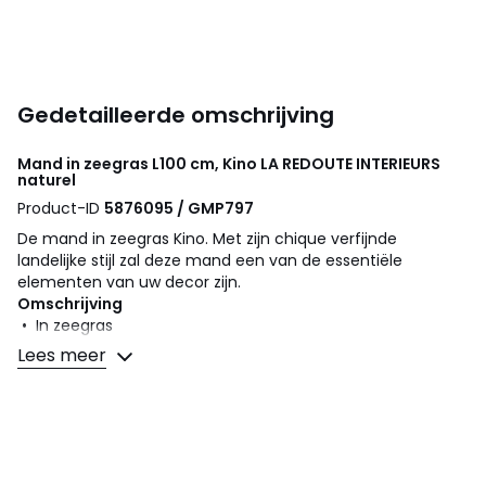
Gedetailleerde omschrijving
Mand in zeegras L100 cm, Kino
LA REDOUTE INTERIEURS
naturel
Product-ID
5876095 / GMP797
De mand in zeegras Kino. Met zijn chique verfijnde
landelijke stijl zal deze mand een van de essentiële
elementen van uw decor zijn.
Omschrijving
• In zeegras
• Deksel met handvat
Lees meer
• Plooibaar
• 2 handvatten opzij
• Handgemaakt
Afmetingen
• Breedte : 100 cm