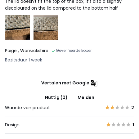
The lid doesn’t fit the top of the box, it’s also a slightly
discoloured on the lid compared to the bottom half
Paige
, Warwickshire
Geverifieerde koper
Bezitsduur 1 week
Vertalen met Google
Nuttig (0)
Melden
Waarde van product
2
Design
1