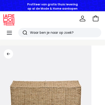
Profiteer van gratis thuis levering
op al de Mode & Home aankopen
Naar
het
La
winke
Redoute
Menu
Zoeken
Laatst
bekeken
artikelen