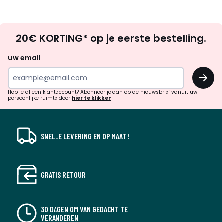
Op
20€ KORTING* op je eerste bestelling.
zoek
naar
Uw email
inspiratie
OK
en
!
verrassingen?
Heb je al een klantaccount? Abonneer je dan op de nieuwsbrief vanuit uw
persoonlijke ruimte door
hier te klikken
SNELLE LEVERING EN OP MAAT !
GRATIS RETOUR
30 DAGEN OM VAN GEDACHT TE
VERANDEREN