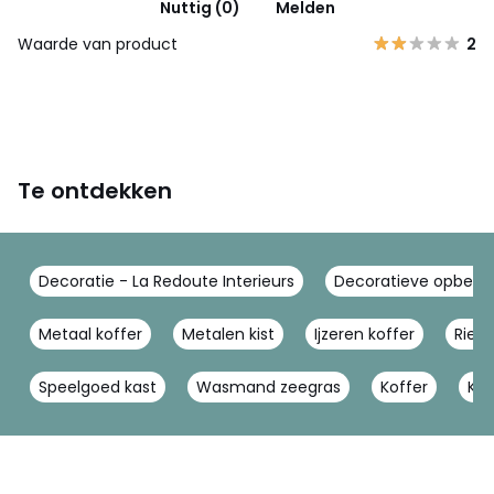
Nuttig (0)
Melden
Waarde van product
2
Te ontdekken
Decoratie - La Redoute Interieurs
Decoratieve opberger
Metaal koffer
Metalen kist
Ijzeren koffer
Riete
Speelgoed kast
Wasmand zeegras
Koffer
Kof